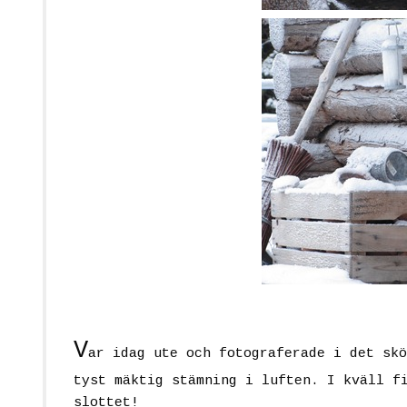
V
ar idag ute och fotograferade i det skö
tyst mäktig stämning i luften. I kväll f
slottet!