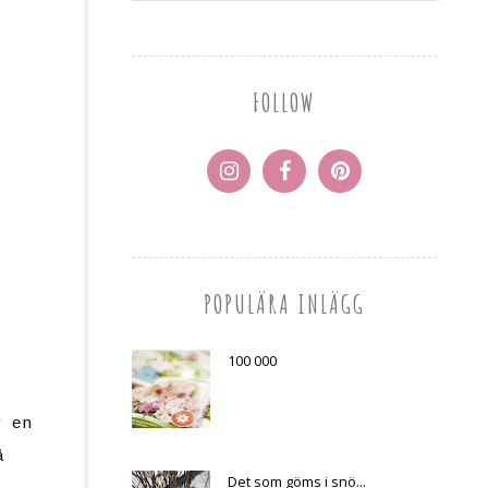
FOLLOW
POPULÄRA INLÄGG
100 000
r en
å
Det som göms i snö...