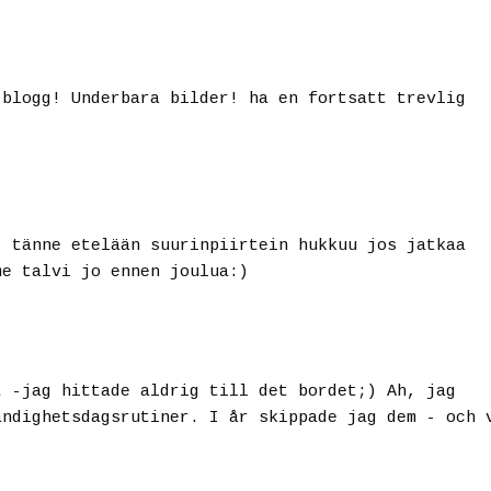
 blogg! Underbara bilder! ha en fortsatt trevlig
, tänne etelään suurinpiirtein hukkuu jos jatkaa
me talvi jo ennen joulua:)
t -jag hittade aldrig till det bordet;) Ah, jag
ändighetsdagsrutiner. I år skippade jag dem - och 