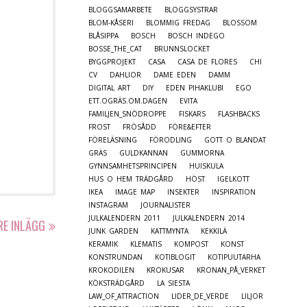
BLOGGSAMARBETE
BLOGGSYSTRAR
BLOM-KÅSERI
BLOMMIG FREDAG
BLOSSOM
BLÅSIPPA
BOSCH
BOSCH INDEGO
BOSSE_THE_CAT
BRUNNSLOCKET
BYGGPROJEKT
CASA
CASA DE FLORES
CHI
CV
DAHLIOR
DAME EDEN
DAMM
DIGITAL ART
DIY
EDEN PIHAKLUBI
EGO
ETT.OGRÄS.OM.DAGEN
EVITA
FAMILJEN_SNÖDROPPE
FISKARS
FLASHBACKS
FROST
FRÖSÅDD
FÖRE&EFTER
FÖRELÄSNING
FÖRODLING
GOTT O BLANDAT
GRÄS
GULDKANNAN
GUMMORNA
GYNNSAMHETSPRINCIPEN
HUISKULA
HUS O HEM TRÄDGÅRD
HÖST
IGELKOTT
IKEA
IMAGE MAP
INSEKTER
INSPIRATION
INSTAGRAM
JOURNALISTER
JULKALENDERN 2011
JULKALENDERN 2014
RE INLÄGG
JUNK GARDEN
KATTMYNTA
KEKKILÄ
KERAMIK
KLEMATIS
KOMPOST
KONST
KONSTRUNDAN
KOTIBLOGIT
KOTIPUUTARHA
KROKODILEN
KROKUSAR
KRONAN_PÅ_VERKET
KÖKSTRÄDGÅRD
LA SIESTA
LAW_OF_ATTRACTION
LIDER_DE_VERDE
LILJOR