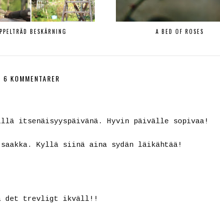
PPELTRÄD BESKÄRNING
A BED OF ROSES
6 KOMMENTARER
illä itsenäisyyspäivänä. Hyvin päivälle sopivaa!
 saakka. Kyllä siinä aina sydän läikähtää!
a det trevligt ikväll!!