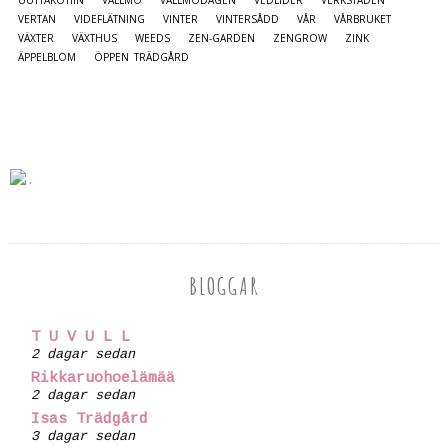
VERTAN
VIDEFLÄTNING
VINTER
VINTERSÅDD
VÅR
VÅRBRUKET
VÄXTER
VÄXTHUS
WEEDS
ZEN-GARDEN
ZENGROW
ZINK
ÄPPELBLOM
ÖPPEN TRÄDGÅRD
BLOGGAR
T U V U L L
2 dagar sedan
Rikkaruohoelämää
2 dagar sedan
Isas Trädgård
3 dagar sedan