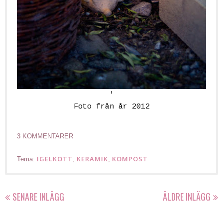
'
Foto från år 2012
3 KOMMENTARER
IGELKOTT
KERAMIK
KOMPOST
Tema:
,
,
SENARE INLÄGG
ÄLDRE INLÄGG