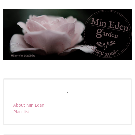
.
About Min Eden
Plant list