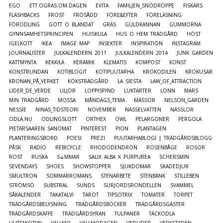
EGO
ETT.OGRÄS.OM.DAGEN
EVITA
FAMILJEN_SNÖDROPPE
FISKARS
FLASHBACKS
FROST
FRÖSÅDD
FÖRE&EFTER
FÖRELÄSNING
FÖRODLING
GOTT O BLANDAT
GRÄS
GULDKANNAN
GUMMORNA
GYNNSAMHETSPRINCIPEN
HUISKULA
HUS O HEM TRÄDGÅRD
HÖST
IGELKOTT
IKEA
IMAGE MAP
INSEKTER
INSPIRATION
INSTAGRAM
JOURNALISTER
JULKALENDERN 2011
JULKALENDERN 2014
JUNK GARDEN
KATTMYNTA
KEKKILÄ
KERAMIK
KLEMATIS
KOMPOST
KONST
KONSTRUNDAN
KOTIBLOGIT
KOTIPUUTARHA
KROKODILEN
KROKUSAR
KRONAN_PÅ_VERKET
KÖKSTRÄDGÅRD
LA SIESTA
LAW_OF_ATTRACTION
LIDER_DE_VERDE
LILJOR
LOPPISFYND
LUKTÄRTER
LÖNN
MARS
MIN TRÄDGÅRD
MOSSA
MÅNDAGS_TEMA
MÄSSOR
NELSON_GARDEN
NESSIE
NINAS_TIDSTEORI
NOVEMBER
NÄSSELVATTEN
NÄSSLOR
ODLA.NU
ODLINGSLOTT
ORTHEX
OWL
PELARGONER
PERGOLA
PIETARSAAREN SANOMAT
PINTEREST
PION
PLANTAGEN
PLANTERINGSBORD
POESI
PREZI
PUUTARHABLOGI | TRÄDGÅRDSBLOGG
PÅSK
RADIO
REBICYCLE
RHODODENDRON
ROSENBÅGE
ROSOR
ROST
RUSKA
S☼MMAR
SALIX ALBA X PURPUREA
SCHERSMIN
SEVENDAYS
SHOES
SHOWSTOPPER
SJUKDOMAR
SKADEDJUR
SMULTRON
SOMMARROMANS
STENARBETE
STENBÄNK
STILLEBEN
STRÖMSÖ
SUBSTRAL
SUNDS
SURJORDSRONDELLEN
SVAMMEL
SÅKALENDER
TAKATALVI
TAROT
TIPSOTRIX
TOMATER
TORPET
TRÄDGÅRDSBELYSNING
TRÄDGÅRDSBÖCKER
TRÄDGÅRDSGÄSTER
TRÄDGÅRDSKAFFE
TRÄDGÅRDSYRAN
TULPANER
TÄCKODLA
UUTTAKOTIIN
VALLMO
VALLMODAGEN
VEDLIDER
VERKSTADEN