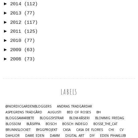
►
2014
(112)
►
2013
(77)
►
2012
(117)
►
2011
(125)
►
2010
(77)
►
2009
(63)
►
2008
(73)
LABELS
@NORDICGARDENBLOGGERS
ANDRAS TRÄDGÅRDAR
ASPEGRENS TRÄDGÅRD
AUGUSTI
BED OF ROSES
BH
BLOGGSAMARBETE
BLOGGSYSTRAR
BLOM-KÅSERI
BLOMMIG FREDAG
BLOSSOM
BLÅSIPPA
BOSCH
BOSCH INDEGO
BOSSE_THE_CAT
BRUNNSLOCKET
BYGGPROJEKT
CASA
CASA DE FLORES
CHI
CV
DAHLIOR
DAME EDEN
DAMM
DIGITAL ART
DIY
EDEN PIHAKLUBI