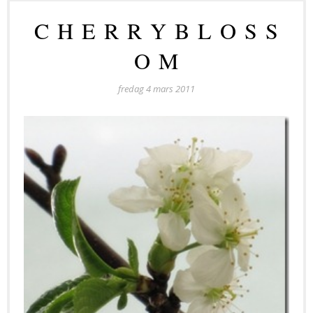
C H E R R Y B L O S S
O M
fredag 4 mars 2011