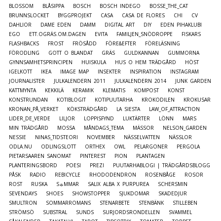
BLOSSOM
BLÅSIPPA
BOSCH
BOSCH INDEGO
BOSSE_THE_CAT
BRUNNSLOCKET
BYGGPROJEKT
CASA
CASA DE FLORES
CHI
CV
DAHLIOR
DAME EDEN
DAMM
DIGITAL ART
DIY
EDEN PIHAKLUBI
EGO
ETT.OGRÄS.OM.DAGEN
EVITA
FAMILJEN_SNÖDROPPE
FISKARS
FLASHBACKS
FROST
FRÖSÅDD
FÖRE&EFTER
FÖRELÄSNING
FÖRODLING
GOTT O BLANDAT
GRÄS
GULDKANNAN
GUMMORNA
GYNNSAMHETSPRINCIPEN
HUISKULA
HUS O HEM TRÄDGÅRD
HÖST
IGELKOTT
IKEA
IMAGE MAP
INSEKTER
INSPIRATION
INSTAGRAM
JOURNALISTER
JULKALENDERN 2011
JULKALENDERN 2014
JUNK GARDEN
KATTMYNTA
KEKKILÄ
KERAMIK
KLEMATIS
KOMPOST
KONST
KONSTRUNDAN
KOTIBLOGIT
KOTIPUUTARHA
KROKODILEN
KROKUSAR
KRONAN_PÅ_VERKET
KÖKSTRÄDGÅRD
LA SIESTA
LAW_OF_ATTRACTION
LIDER_DE_VERDE
LILJOR
LOPPISFYND
LUKTÄRTER
LÖNN
MARS
MIN TRÄDGÅRD
MOSSA
MÅNDAGS_TEMA
MÄSSOR
NELSON_GARDEN
NESSIE
NINAS_TIDSTEORI
NOVEMBER
NÄSSELVATTEN
NÄSSLOR
ODLA.NU
ODLINGSLOTT
ORTHEX
OWL
PELARGONER
PERGOLA
PIETARSAAREN SANOMAT
PINTEREST
PION
PLANTAGEN
PLANTERINGSBORD
POESI
PREZI
PUUTARHABLOGI | TRÄDGÅRDSBLOGG
PÅSK
RADIO
REBICYCLE
RHODODENDRON
ROSENBÅGE
ROSOR
ROST
RUSKA
S☼MMAR
SALIX ALBA X PURPUREA
SCHERSMIN
SEVENDAYS
SHOES
SHOWSTOPPER
SJUKDOMAR
SKADEDJUR
SMULTRON
SOMMARROMANS
STENARBETE
STENBÄNK
STILLEBEN
STRÖMSÖ
SUBSTRAL
SUNDS
SURJORDSRONDELLEN
SVAMMEL