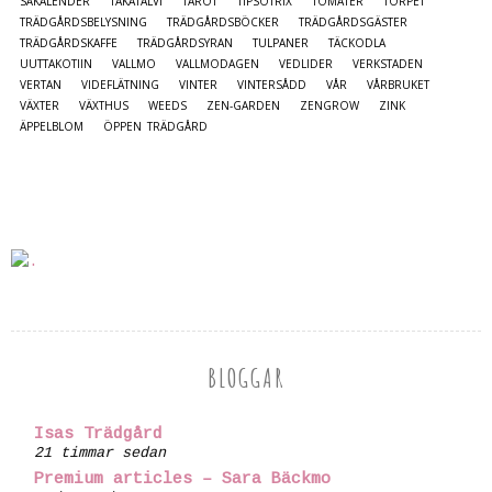
SÅKALENDER
TAKATALVI
TAROT
TIPSOTRIX
TOMATER
TORPET
TRÄDGÅRDSBELYSNING
TRÄDGÅRDSBÖCKER
TRÄDGÅRDSGÄSTER
TRÄDGÅRDSKAFFE
TRÄDGÅRDSYRAN
TULPANER
TÄCKODLA
UUTTAKOTIIN
VALLMO
VALLMODAGEN
VEDLIDER
VERKSTADEN
VERTAN
VIDEFLÄTNING
VINTER
VINTERSÅDD
VÅR
VÅRBRUKET
VÄXTER
VÄXTHUS
WEEDS
ZEN-GARDEN
ZENGROW
ZINK
ÄPPELBLOM
ÖPPEN TRÄDGÅRD
BLOGGAR
Isas Trädgård
21 timmar sedan
Premium articles – Sara Bäckmo