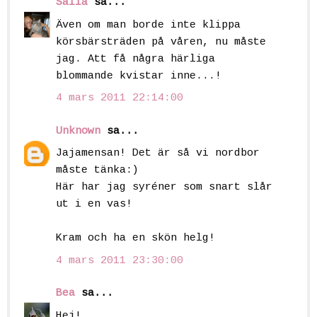
Saila
sa...
Även om man borde inte klippa
körsbärsträden på våren, nu måste
jag. Att få några härliga
blommande kvistar inne...!
4 mars 2011 22:14:00
Unknown
sa...
Jajamensan! Det är så vi nordbor
måste tänka:)
Här har jag syréner som snart slår
ut i en vas!
Kram och ha en skön helg!
4 mars 2011 23:30:00
Bea
sa...
Hej!