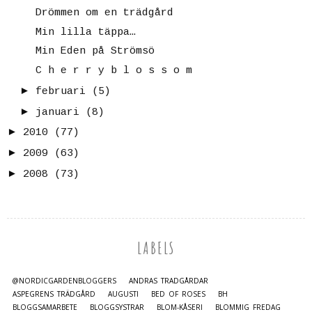
Drömmen om en trädgård
Min lilla täppa…
Min Eden på Strömsö
C h e r r y b l o s s o m
►
februari
(5)
►
januari
(8)
►
2010
(77)
►
2009
(63)
►
2008
(73)
LABELS
@NORDICGARDENBLOGGERS
ANDRAS TRÄDGÅRDAR
ASPEGRENS TRÄDGÅRD
AUGUSTI
BED OF ROSES
BH
BLOGGSAMARBETE
BLOGGSYSTRAR
BLOM-KÅSERI
BLOMMIG FREDAG