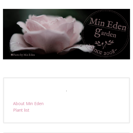
.
About Min Eden
Plant list