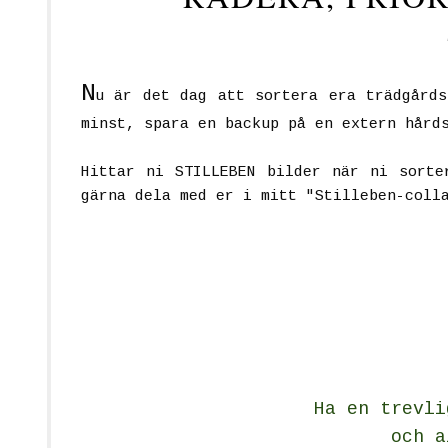
N
u är det dag att sortera era trädgårds
minst, spara en backup på en extern hård
Hittar ni STILLEBEN bilder när ni sorte
gärna dela med er i mitt "Stilleben-coll
Ha en trevli
och a