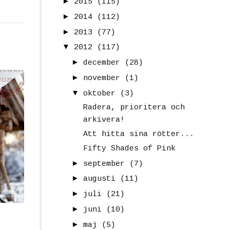
►
2015
(115)
►
2014
(112)
►
2013
(77)
▼
2012
(117)
►
december
(28)
►
november
(1)
▼
oktober
(3)
Radera, prioritera och
arkivera!
Att hitta sina rötter...
Fifty Shades of Pink
►
september
(7)
►
augusti
(11)
►
juli
(21)
►
juni
(10)
►
maj
(5)