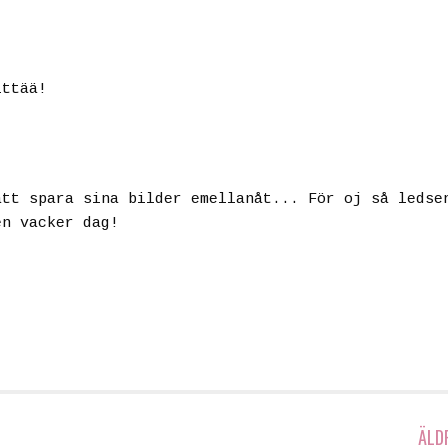
ittää!
att spara sina bilder emellanåt... För oj så ledse
en vacker dag!
ÄLD