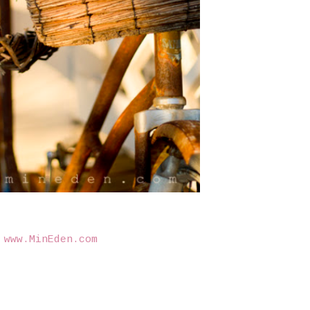
©
www.MinEden.com