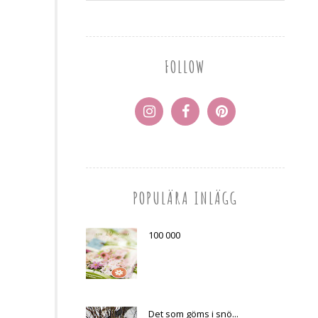
FOLLOW
POPULÄRA INLÄGG
100 000
Det som göms i snö...