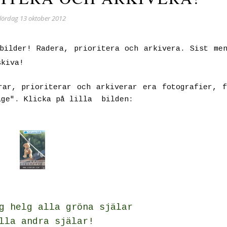
lördag 13 oktober 2012
bilder! Radera, prioritera och arkivera. Sist me
skiva!
rar, prioriterar och arkiverar era fotografier, 
age". Klicka på lilla bilden:
g helg alla gröna själar
lla andra s
jälar!