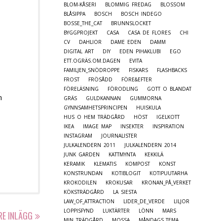
BLOM-KÅSERI
BLOMMIG FREDAG
BLOSSOM
BLÅSIPPA
BOSCH
BOSCH INDEGO
BOSSE_THE_CAT
BRUNNSLOCKET
BYGGPROJEKT
CASA
CASA DE FLORES
CHI
CV
DAHLIOR
DAME EDEN
DAMM
DIGITAL ART
DIY
EDEN PIHAKLUBI
EGO
ETT.OGRÄS.OM.DAGEN
EVITA
FAMILJEN_SNÖDROPPE
FISKARS
FLASHBACKS
FROST
FRÖSÅDD
FÖRE&EFTER
FÖRELÄSNING
FÖRODLING
GOTT O BLANDAT
n
GRÄS
GULDKANNAN
GUMMORNA
GYNNSAMHETSPRINCIPEN
HUISKULA
HUS O HEM TRÄDGÅRD
HÖST
IGELKOTT
IKEA
IMAGE MAP
INSEKTER
INSPIRATION
INSTAGRAM
JOURNALISTER
JULKALENDERN 2011
JULKALENDERN 2014
JUNK GARDEN
KATTMYNTA
KEKKILÄ
KERAMIK
KLEMATIS
KOMPOST
KONST
KONSTRUNDAN
KOTIBLOGIT
KOTIPUUTARHA
KROKODILEN
KROKUSAR
KRONAN_PÅ_VERKET
KÖKSTRÄDGÅRD
LA SIESTA
LAW_OF_ATTRACTION
LIDER_DE_VERDE
LILJOR
LOPPISFYND
LUKTÄRTER
LÖNN
MARS
RE INLÄGG
MIN TRÄDGÅRD
MOSSA
MÅNDAGS_TEMA