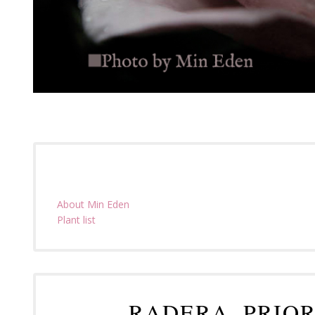
About Min Eden
Plant list
RADERA, PRIO