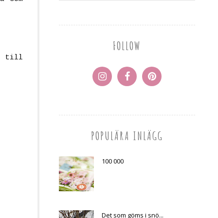
FOLLOW
 till
POPULÄRA INLÄGG
100 000
Det som göms i snö...