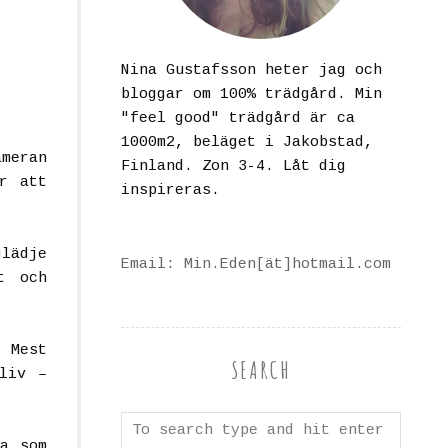
Nina Gustafsson heter jag och
bloggar om 100% trädgård. Min
"feel good" trädgård är ca
1000m2, beläget i Jakobstad,
ameran
Finland. Zon 3-4. Låt dig
r att
inspireras.
glädje
Email: Min.Eden[ät]hotmail.com
t och
. Mest
SEARCH
liv –
a som