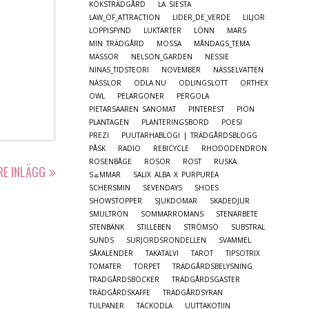
KÖKSTRÄDGÅRD
LA SIESTA
LAW_OF_ATTRACTION
LIDER_DE_VERDE
LILJOR
LOPPISFYND
LUKTÄRTER
LÖNN
MARS
MIN TRÄDGÅRD
MOSSA
MÅNDAGS_TEMA
MÄSSOR
NELSON_GARDEN
NESSIE
NINAS_TIDSTEORI
NOVEMBER
NÄSSELVATTEN
NÄSSLOR
ODLA.NU
ODLINGSLOTT
ORTHEX
OWL
PELARGONER
PERGOLA
PIETARSAAREN SANOMAT
PINTEREST
PION
PLANTAGEN
PLANTERINGSBORD
POESI
PREZI
PUUTARHABLOGI | TRÄDGÅRDSBLOGG
PÅSK
RADIO
REBICYCLE
RHODODENDRON
ROSENBÅGE
ROSOR
ROST
RUSKA
RE INLÄGG
S☼MMAR
SALIX ALBA X PURPUREA
SCHERSMIN
SEVENDAYS
SHOES
SHOWSTOPPER
SJUKDOMAR
SKADEDJUR
SMULTRON
SOMMARROMANS
STENARBETE
STENBÄNK
STILLEBEN
STRÖMSÖ
SUBSTRAL
SUNDS
SURJORDSRONDELLEN
SVAMMEL
SÅKALENDER
TAKATALVI
TAROT
TIPSOTRIX
TOMATER
TORPET
TRÄDGÅRDSBELYSNING
TRÄDGÅRDSBÖCKER
TRÄDGÅRDSGÄSTER
TRÄDGÅRDSKAFFE
TRÄDGÅRDSYRAN
TULPANER
TÄCKODLA
UUTTAKOTIIN