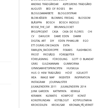
ANDRAS TRÄDGÅRDAR
ASPEGRENS TRÄDGÅRD
AUGUSTI
BED OF ROSES
BH
BLOGGSAMARBETE
BLOGGSYSTRAR
BLOM-KÅSERI
BLOMMIG FREDAG
BLOSSOM
BLÅSIPPA
BOSCH
BOSCH INDEGO
BOSSE_THE_CAT
BRUNNSLOCKET
BYGGPROJEKT
CASA
CASA DE FLORES
CHI
CV
DAHLIOR
DAME EDEN
DAMM
DIGITAL ART
DIY
EDEN PIHAKLUBI
EGO
ETT.OGRÄS.OM.DAGEN
EVITA
FAMILJEN_SNÖDROPPE
FISKARS
FLASHBACKS
FROST
FRÖSÅDD
FÖRE&EFTER
FÖRELÄSNING
FÖRODLING
GOTT O BLANDAT
GRÄS
GULDKANNAN
GUMMORNA
GYNNSAMHETSPRINCIPEN
HUISKULA
HUS O HEM TRÄDGÅRD
HÖST
IGELKOTT
IKEA
IMAGE MAP
INSEKTER
INSPIRATION
INSTAGRAM
JOURNALISTER
JULKALENDERN 2011
JULKALENDERN 2014
JUNK GARDEN
KATTMYNTA
KEKKILÄ
KERAMIK
KLEMATIS
KOMPOST
KONST
KONSTRUNDAN
KOTIBLOGIT
KOTIPUUTARHA
KROKODILEN
KROKUSAR
KRONAN_PÅ_VERKET