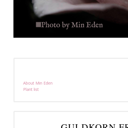
About Min Eden
Plant list
GULDKORN FR