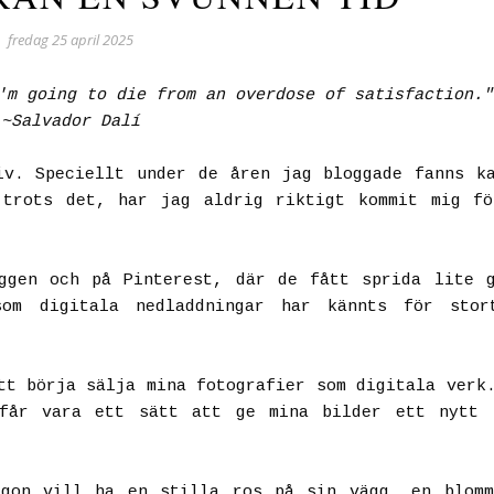
fredag 25 april 2025
'm going to die from an overdose of satisfaction."
~Salvador Dalí
iv. Speciellt under de åren jag bloggade fanns k
 trots det, har jag aldrig riktigt kommit mig fö
ggen och på Pinterest, där de fått sprida lite 
om digitala nedladdningar har kännts för stor
tt börja sälja mina fotografier som digitala verk
 får vara ett sätt att ge mina bilder ett nytt 
ågon vill ha en stilla ros på sin vägg, en blomm