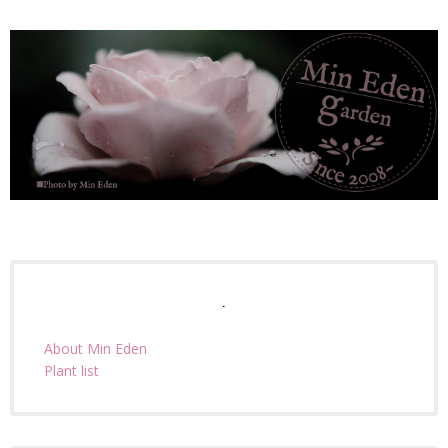
.
About Min Eden
Plant list