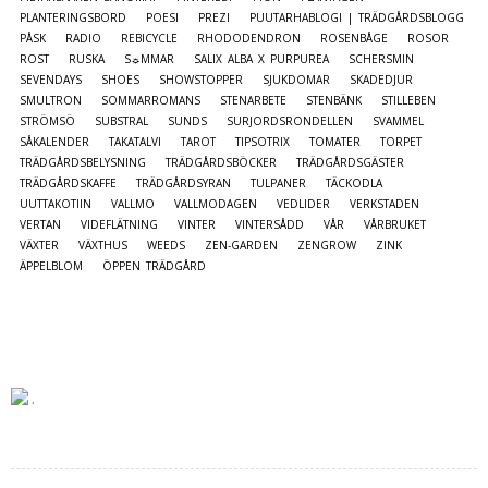
PLANTERINGSBORD
POESI
PREZI
PUUTARHABLOGI | TRÄDGÅRDSBLOGG
PÅSK
RADIO
REBICYCLE
RHODODENDRON
ROSENBÅGE
ROSOR
ROST
RUSKA
S☼MMAR
SALIX ALBA X PURPUREA
SCHERSMIN
SEVENDAYS
SHOES
SHOWSTOPPER
SJUKDOMAR
SKADEDJUR
SMULTRON
SOMMARROMANS
STENARBETE
STENBÄNK
STILLEBEN
STRÖMSÖ
SUBSTRAL
SUNDS
SURJORDSRONDELLEN
SVAMMEL
SÅKALENDER
TAKATALVI
TAROT
TIPSOTRIX
TOMATER
TORPET
TRÄDGÅRDSBELYSNING
TRÄDGÅRDSBÖCKER
TRÄDGÅRDSGÄSTER
TRÄDGÅRDSKAFFE
TRÄDGÅRDSYRAN
TULPANER
TÄCKODLA
UUTTAKOTIIN
VALLMO
VALLMODAGEN
VEDLIDER
VERKSTADEN
VERTAN
VIDEFLÄTNING
VINTER
VINTERSÅDD
VÅR
VÅRBRUKET
VÄXTER
VÄXTHUS
WEEDS
ZEN-GARDEN
ZENGROW
ZINK
ÄPPELBLOM
ÖPPEN TRÄDGÅRD