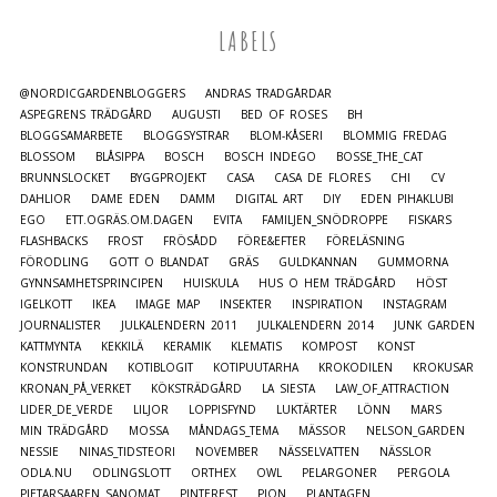
LABELS
@NORDICGARDENBLOGGERS
ANDRAS TRÄDGÅRDAR
ASPEGRENS TRÄDGÅRD
AUGUSTI
BED OF ROSES
BH
BLOGGSAMARBETE
BLOGGSYSTRAR
BLOM-KÅSERI
BLOMMIG FREDAG
BLOSSOM
BLÅSIPPA
BOSCH
BOSCH INDEGO
BOSSE_THE_CAT
BRUNNSLOCKET
BYGGPROJEKT
CASA
CASA DE FLORES
CHI
CV
DAHLIOR
DAME EDEN
DAMM
DIGITAL ART
DIY
EDEN PIHAKLUBI
EGO
ETT.OGRÄS.OM.DAGEN
EVITA
FAMILJEN_SNÖDROPPE
FISKARS
FLASHBACKS
FROST
FRÖSÅDD
FÖRE&EFTER
FÖRELÄSNING
FÖRODLING
GOTT O BLANDAT
GRÄS
GULDKANNAN
GUMMORNA
GYNNSAMHETSPRINCIPEN
HUISKULA
HUS O HEM TRÄDGÅRD
HÖST
IGELKOTT
IKEA
IMAGE MAP
INSEKTER
INSPIRATION
INSTAGRAM
JOURNALISTER
JULKALENDERN 2011
JULKALENDERN 2014
JUNK GARDEN
KATTMYNTA
KEKKILÄ
KERAMIK
KLEMATIS
KOMPOST
KONST
KONSTRUNDAN
KOTIBLOGIT
KOTIPUUTARHA
KROKODILEN
KROKUSAR
KRONAN_PÅ_VERKET
KÖKSTRÄDGÅRD
LA SIESTA
LAW_OF_ATTRACTION
LIDER_DE_VERDE
LILJOR
LOPPISFYND
LUKTÄRTER
LÖNN
MARS
MIN TRÄDGÅRD
MOSSA
MÅNDAGS_TEMA
MÄSSOR
NELSON_GARDEN
NESSIE
NINAS_TIDSTEORI
NOVEMBER
NÄSSELVATTEN
NÄSSLOR
ODLA.NU
ODLINGSLOTT
ORTHEX
OWL
PELARGONER
PERGOLA
PIETARSAAREN SANOMAT
PINTEREST
PION
PLANTAGEN