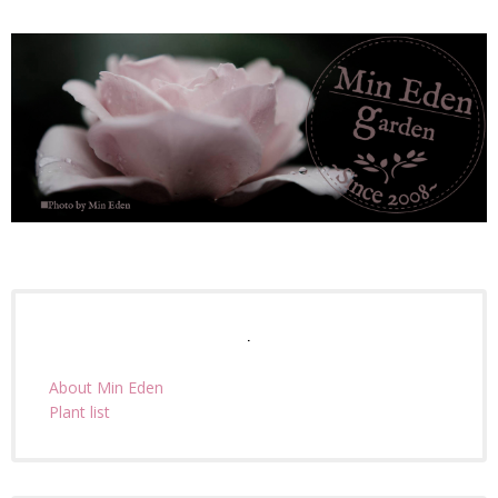
.
About Min Eden
Plant list