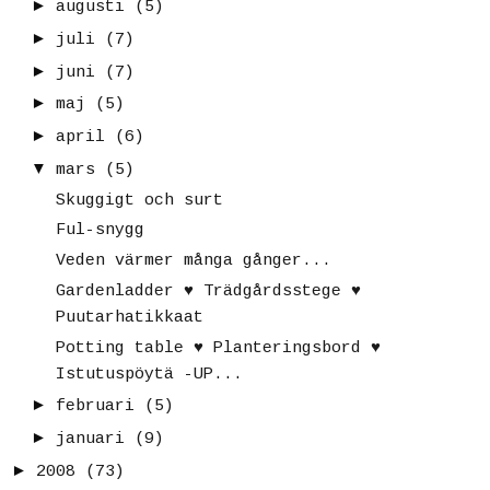
►
augusti
(5)
►
juli
(7)
►
juni
(7)
►
maj
(5)
►
april
(6)
▼
mars
(5)
Skuggigt och surt
Ful-snygg
Veden värmer många gånger...
Gardenladder ♥ Trädgårdsstege ♥
Puutarhatikkaat
Potting table ♥ Planteringsbord ♥
Istutuspöytä -UP...
►
februari
(5)
►
januari
(9)
►
2008
(73)