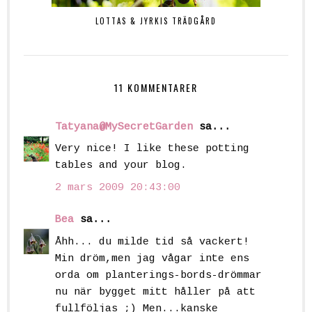
LOTTAS & JYRKIS TRÄDGÅRD
11 KOMMENTARER
Tatyana@MySecretGarden
sa...
Very nice! I like these potting
tables and your blog.
2 mars 2009 20:43:00
Bea
sa...
Åhh... du milde tid så vackert!
Min dröm,men jag vågar inte ens
orda om planterings-bords-drömmar
nu när bygget mitt håller på att
fullföljas ;) Men...kanske