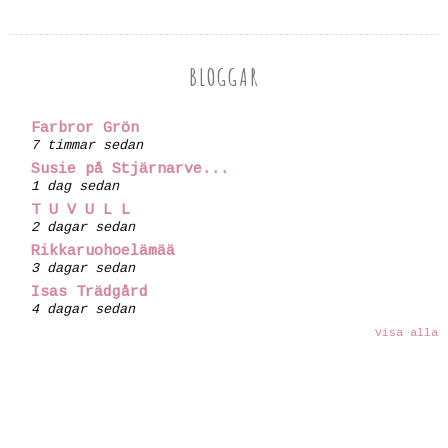
BLOGGAR
Farbror Grön
7 timmar sedan
Susie på Stjärnarve...
1 dag sedan
T U V U L L
2 dagar sedan
Rikkaruohoelämää
3 dagar sedan
Isas Trädgård
4 dagar sedan
Visa alla