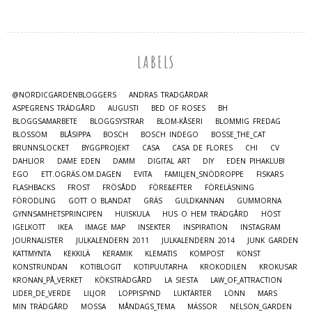
LABELS
@NORDICGARDENBLOGGERS
ANDRAS TRÄDGÅRDAR
ASPEGRENS TRÄDGÅRD
AUGUSTI
BED OF ROSES
BH
BLOGGSAMARBETE
BLOGGSYSTRAR
BLOM-KÅSERI
BLOMMIG FREDAG
BLOSSOM
BLÅSIPPA
BOSCH
BOSCH INDEGO
BOSSE_THE_CAT
BRUNNSLOCKET
BYGGPROJEKT
CASA
CASA DE FLORES
CHI
CV
DAHLIOR
DAME EDEN
DAMM
DIGITAL ART
DIY
EDEN PIHAKLUBI
EGO
ETT.OGRÄS.OM.DAGEN
EVITA
FAMILJEN_SNÖDROPPE
FISKARS
FLASHBACKS
FROST
FRÖSÅDD
FÖRE&EFTER
FÖRELÄSNING
FÖRODLING
GOTT O BLANDAT
GRÄS
GULDKANNAN
GUMMORNA
GYNNSAMHETSPRINCIPEN
HUISKULA
HUS O HEM TRÄDGÅRD
HÖST
IGELKOTT
IKEA
IMAGE MAP
INSEKTER
INSPIRATION
INSTAGRAM
JOURNALISTER
JULKALENDERN 2011
JULKALENDERN 2014
JUNK GARDEN
KATTMYNTA
KEKKILÄ
KERAMIK
KLEMATIS
KOMPOST
KONST
KONSTRUNDAN
KOTIBLOGIT
KOTIPUUTARHA
KROKODILEN
KROKUSAR
KRONAN_PÅ_VERKET
KÖKSTRÄDGÅRD
LA SIESTA
LAW_OF_ATTRACTION
LIDER_DE_VERDE
LILJOR
LOPPISFYND
LUKTÄRTER
LÖNN
MARS
MIN TRÄDGÅRD
MOSSA
MÅNDAGS_TEMA
MÄSSOR
NELSON_GARDEN