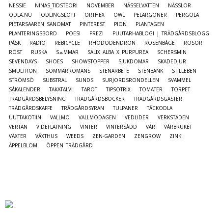
NESSIE
NINAS_TIDSTEORI
NOVEMBER
NÄSSELVATTEN
NÄSSLOR
ODLA.NU
ODLINGSLOTT
ORTHEX
OWL
PELARGONER
PERGOLA
PIETARSAAREN SANOMAT
PINTEREST
PION
PLANTAGEN
PLANTERINGSBORD
POESI
PREZI
PUUTARHABLOGI | TRÄDGÅRDSBLOGG
PÅSK
RADIO
REBICYCLE
RHODODENDRON
ROSENBÅGE
ROSOR
ROST
RUSKA
S☼MMAR
SALIX ALBA X PURPUREA
SCHERSMIN
SEVENDAYS
SHOES
SHOWSTOPPER
SJUKDOMAR
SKADEDJUR
SMULTRON
SOMMARROMANS
STENARBETE
STENBÄNK
STILLEBEN
STRÖMSÖ
SUBSTRAL
SUNDS
SURJORDSRONDELLEN
SVAMMEL
SÅKALENDER
TAKATALVI
TAROT
TIPSOTRIX
TOMATER
TORPET
TRÄDGÅRDSBELYSNING
TRÄDGÅRDSBÖCKER
TRÄDGÅRDSGÄSTER
TRÄDGÅRDSKAFFE
TRÄDGÅRDSYRAN
TULPANER
TÄCKODLA
UUTTAKOTIIN
VALLMO
VALLMODAGEN
VEDLIDER
VERKSTADEN
VERTAN
VIDEFLÄTNING
VINTER
VINTERSÅDD
VÅR
VÅRBRUKET
VÄXTER
VÄXTHUS
WEEDS
ZEN-GARDEN
ZENGROW
ZINK
ÄPPELBLOM
ÖPPEN TRÄDGÅRD