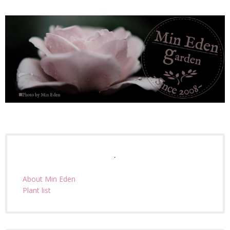
.
About Min Eden
Plant list