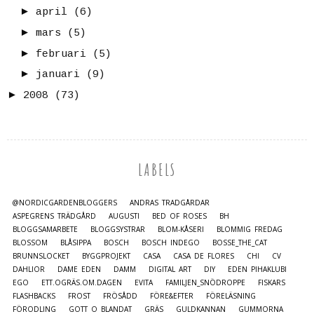
►
april
(6)
►
mars
(5)
►
februari
(5)
►
januari
(9)
►
2008
(73)
LABELS
@NORDICGARDENBLOGGERS
ANDRAS TRÄDGÅRDAR
ASPEGRENS TRÄDGÅRD
AUGUSTI
BED OF ROSES
BH
BLOGGSAMARBETE
BLOGGSYSTRAR
BLOM-KÅSERI
BLOMMIG FREDAG
BLOSSOM
BLÅSIPPA
BOSCH
BOSCH INDEGO
BOSSE_THE_CAT
BRUNNSLOCKET
BYGGPROJEKT
CASA
CASA DE FLORES
CHI
CV
DAHLIOR
DAME EDEN
DAMM
DIGITAL ART
DIY
EDEN PIHAKLUBI
EGO
ETT.OGRÄS.OM.DAGEN
EVITA
FAMILJEN_SNÖDROPPE
FISKARS
FLASHBACKS
FROST
FRÖSÅDD
FÖRE&EFTER
FÖRELÄSNING
FÖRODLING
GOTT O BLANDAT
GRÄS
GULDKANNAN
GUMMORNA