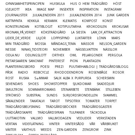
GYNNSAMHETSPRINCIPEN
HUISKULA
HUS O HEM TRÄDGÅRD
HÖST
IGELKOTT
IKEA
IMAGE MAP
INSEKTER
INSPIRATION
INSTAGRAM
JOURNALISTER
JULKALENDERN 2011
JULKALENDERN 2014
JUNK GARDEN
KATTMYNTA
KEKKILÄ
KERAMIK
KLEMATIS
KOMPOST
KONST
KONSTRUNDAN
KOTIBLOGIT
KOTIPUUTARHA
KROKODILEN
KROKUSAR
KRONAN_PÅ_VERKET
KÖKSTRÄDGÅRD
LA SIESTA
LAW_OF_ATTRACTION
LIDER_DE_VERDE
LILJOR
LOPPISFYND
LUKTÄRTER
LÖNN
MARS
MIN TRÄDGÅRD
MOSSA
MÅNDAGS_TEMA
MÄSSOR
NELSON_GARDEN
NESSIE
NINAS_TIDSTEORI
NOVEMBER
NÄSSELVATTEN
NÄSSLOR
ODLA.NU
ODLINGSLOTT
ORTHEX
OWL
PELARGONER
PERGOLA
PIETARSAAREN SANOMAT
PINTEREST
PION
PLANTAGEN
PLANTERINGSBORD
POESI
PREZI
PUUTARHABLOGI | TRÄDGÅRDSBLOGG
PÅSK
RADIO
REBICYCLE
RHODODENDRON
ROSENBÅGE
ROSOR
ROST
RUSKA
S☼MMAR
SALIX ALBA X PURPUREA
SCHERSMIN
SEVENDAYS
SHOES
SHOWSTOPPER
SJUKDOMAR
SKADEDJUR
SMULTRON
SOMMARROMANS
STENARBETE
STENBÄNK
STILLEBEN
STRÖMSÖ
SUBSTRAL
SUNDS
SURJORDSRONDELLEN
SVAMMEL
SÅKALENDER
TAKATALVI
TAROT
TIPSOTRIX
TOMATER
TORPET
TRÄDGÅRDSBELYSNING
TRÄDGÅRDSBÖCKER
TRÄDGÅRDSGÄSTER
TRÄDGÅRDSKAFFE
TRÄDGÅRDSYRAN
TULPANER
TÄCKODLA
UUTTAKOTIIN
VALLMO
VALLMODAGEN
VEDLIDER
VERKSTADEN
VERTAN
VIDEFLÄTNING
VINTER
VINTERSÅDD
VÅR
VÅRBRUKET
VÄXTER
VÄXTHUS
WEEDS
ZEN-GARDEN
ZENGROW
ZINK