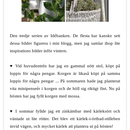
.
Den tredje serien av Idébanken. De flesta har kanske sett
dessa bilder figurera i min blogg, men jag samlar ihop lite
inspirations bilder inför vintern.
.
♥ Vid huvudentrén har jag en gammal nött stol, köpt på
loppis för några pengar. Korgen är likaså köpt på samma
loppis för några pengar ... På sommaren hade jag planterat
vita minipenseér i korgen och de höll sig riktigt fint. Nu på
hösten har jag fyllt korgen med mossa.
.
♥ I sommar fyllde jag ett zinkämbar med kärleksört och
väntade ut lite rötter. Det blev ett kärlek-i-örtbad-stilleben
invid vägen, och mycket kärlek att plantera ut på hösten!