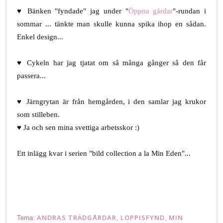
♥ Bänken "fyndade" jag under "
Öppna gårdar
"-rundan i
sommar ... tänkte man skulle kunna spika ihop en sådan.
Enkel design...
.
♥ Cykeln har jag tjatat om så många gånger så den får
passera...
.
♥ Järngrytan är från hemgården, i den samlar jag krukor
som stilleben.
♥ Ja och sen mina svettiga arbetsskor :)
.
Ett inlägg kvar i serien "bild collection a la Min Eden"...
.
ANDRAS TRÄDGÅRDAR
LOPPISFYND
MIN
Tema:
,
,