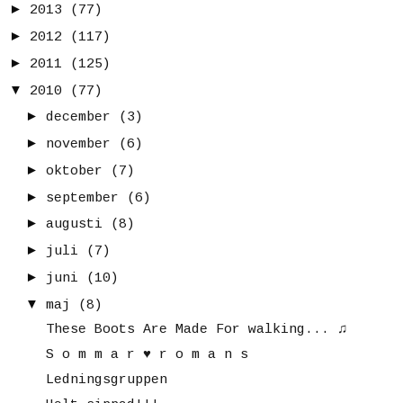
►
2013
(77)
►
2012
(117)
►
2011
(125)
▼
2010
(77)
►
december
(3)
►
november
(6)
►
oktober
(7)
►
september
(6)
►
augusti
(8)
►
juli
(7)
►
juni
(10)
▼
maj
(8)
These Boots Are Made For walking... ♫
S o m m a r ♥ r o m a n s
Ledningsgruppen