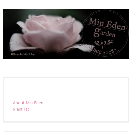
.
About Min Eden
Plant list