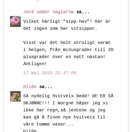
Jord under naglarna
sa...
Vilket härligt "sipp-hav"! Här är
det ingen som har vitsippor.
Visst var det helt otroligt varmt
i helgen, från minusgrader till 20
plusgrader över en natt nästan!
Äntligen!
17 maj 2010 21:47:00
Hilde
sa...
Så nydelig hvitveis bedd! dE ER SÅ
SKJØNNE!!! I morgne håper jeg vi
ikke har regn,så jentene og jeg
kan gå å finne nye hvitveis til
våre tomme vaser...
Hilde