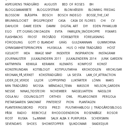
ASPEGRENS TRÄDGÅRD
AUGUSTI
BED OF ROSES
BH
BLOGGSAMARBETE
BLOGGSYSTRAR
BLOM-KÅSERI
BLOMMIG FREDAG
BLOSSOM
BLÅSIPPA
BOSCH
BOSCH INDEGO
BOSSE_THE_CAT
BRUNNSLOCKET
BYGGPROJEKT
CASA
CASA DE FLORES
CHI
CV
DAHLIOR
DAME EDEN
DAMM
DIGITAL ART
DIY
EDEN PIHAKLUBI
EGO
ETT.OGRÄS.OM.DAGEN
EVITA
FAMILJEN_SNÖDROPPE
FISKARS
FLASHBACKS
FROST
FRÖSÅDD
FÖRE&EFTER
FÖRELÄSNING
FÖRODLING
GOTT O BLANDAT
GRÄS
GULDKANNAN
GUMMORNA
GYNNSAMHETSPRINCIPEN
HUISKULA
HUS O HEM TRÄDGÅRD
HÖST
IGELKOTT
IKEA
IMAGE MAP
INSEKTER
INSPIRATION
INSTAGRAM
JOURNALISTER
JULKALENDERN 2011
JULKALENDERN 2014
JUNK GARDEN
KATTMYNTA
KEKKILÄ
KERAMIK
KLEMATIS
KOMPOST
KONST
KONSTRUNDAN
KOTIBLOGIT
KOTIPUUTARHA
KROKODILEN
KROKUSAR
KRONAN_PÅ_VERKET
KÖKSTRÄDGÅRD
LA SIESTA
LAW_OF_ATTRACTION
LIDER_DE_VERDE
LILJOR
LOPPISFYND
LUKTÄRTER
LÖNN
MARS
MIN TRÄDGÅRD
MOSSA
MÅNDAGS_TEMA
MÄSSOR
NELSON_GARDEN
NESSIE
NINAS_TIDSTEORI
NOVEMBER
NÄSSELVATTEN
NÄSSLOR
ODLA.NU
ODLINGSLOTT
ORTHEX
OWL
PELARGONER
PERGOLA
PIETARSAAREN SANOMAT
PINTEREST
PION
PLANTAGEN
PLANTERINGSBORD
POESI
PREZI
PUUTARHABLOGI | TRÄDGÅRDSBLOGG
PÅSK
RADIO
REBICYCLE
RHODODENDRON
ROSENBÅGE
ROSOR
ROST
RUSKA
S☼MMAR
SALIX ALBA X PURPUREA
SCHERSMIN
SEVENDAYS
SHOES
SHOWSTOPPER
SJUKDOMAR
SKADEDJUR