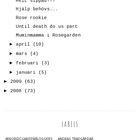
Helt sippad!!!
Hjälp behövs...
Rose rookie
Until death do us part
Muminmamma i Rosegarden
►
april
(10)
►
mars
(4)
►
februari
(3)
►
januari
(5)
►
2009
(63)
►
2008
(73)
LABELS
@NORDICGARDENBLOGGERS
ANDRAS TRÄDGÅRDAR