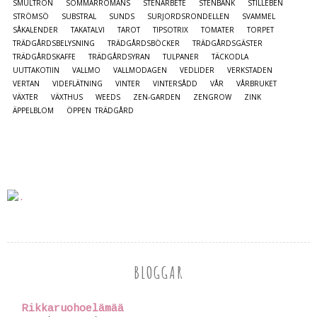
SMULTRON
SOMMARROMANS
STENARBETE
STENBÄNK
STILLEBEN
STRÖMSÖ
SUBSTRAL
SUNDS
SURJORDSRONDELLEN
SVAMMEL
SÅKALENDER
TAKATALVI
TAROT
TIPSOTRIX
TOMATER
TORPET
TRÄDGÅRDSBELYSNING
TRÄDGÅRDSBÖCKER
TRÄDGÅRDSGÄSTER
TRÄDGÅRDSKAFFE
TRÄDGÅRDSYRAN
TULPANER
TÄCKODLA
UUTTAKOTIIN
VALLMO
VALLMODAGEN
VEDLIDER
VERKSTADEN
VERTAN
VIDEFLÄTNING
VINTER
VINTERSÅDD
VÅR
VÅRBRUKET
VÄXTER
VÄXTHUS
WEEDS
ZEN-GARDEN
ZENGROW
ZINK
ÄPPELBLOM
ÖPPEN TRÄDGÅRD
BLOGGAR
Rikkaruohoelämää