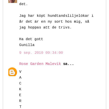
det.
Jag har köpt hundtandsliljelökar i
år det är en ny sort hos mig, så
jag hoppas att de trivs.
Ha det gott
Gunilla
9 sep. 2010 09:34:00
Rose Garden Malevik
sa...
V
A
C
K
E
R
T