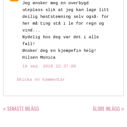
Jeg ønsker meg en overbygd
uteplass slik at jeg kan lage litt
deilig høststemning selv også- for
her må ting stå i le for regn og
vind...
Nydelig hos deg var det i alle
fall!
Ønsker deg en kjempefin helg!
Hilsen Monica
18 sep. 2010 22:37:00
Skicka en kommentar
SENASTE INLÄGG
ÄLDRE INLÄGG