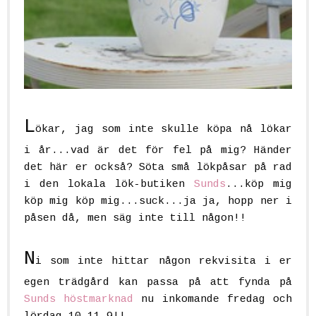
L
ökar, jag som inte skulle köpa nå lökar
i år...vad är det för fel på mig? Händer
det här er också? Söta små lökpåsar på rad
i den lokala lök-butiken
Sunds
...köp mig
köp mig köp mig...suck...ja ja, hopp ner i
påsen då, men säg inte till någon!!
N
i som inte hittar någon rekvisita i er
egen trädgård kan passa på att fynda på
Sunds höstmarknad
nu inkomande fredag och