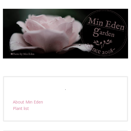
.
About Min Eden
Plant list