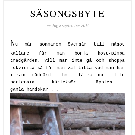
SÄSONGSBYTE
onsdag 8 september 2010
N
u när sommaren övergår till något
kallare får man börja höst-pimpa
trädgården. Vill man inte gå och shoppa
rekvisita så får man väl titta vad man har
i sin trädgård … hm … få se nu … lite
hortensia ... kärleksört ... äpplen ...
gamla handskar ...