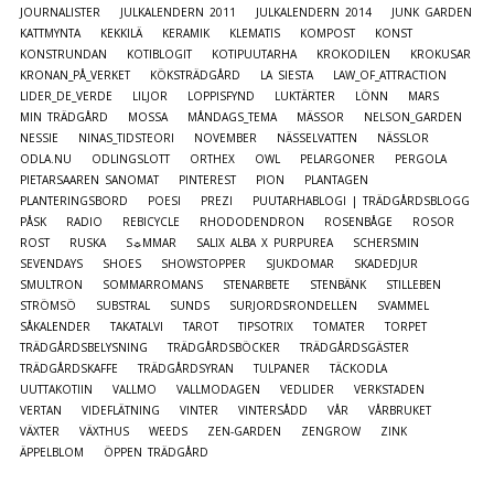
JOURNALISTER
JULKALENDERN 2011
JULKALENDERN 2014
JUNK GARDEN
KATTMYNTA
KEKKILÄ
KERAMIK
KLEMATIS
KOMPOST
KONST
KONSTRUNDAN
KOTIBLOGIT
KOTIPUUTARHA
KROKODILEN
KROKUSAR
KRONAN_PÅ_VERKET
KÖKSTRÄDGÅRD
LA SIESTA
LAW_OF_ATTRACTION
LIDER_DE_VERDE
LILJOR
LOPPISFYND
LUKTÄRTER
LÖNN
MARS
MIN TRÄDGÅRD
MOSSA
MÅNDAGS_TEMA
MÄSSOR
NELSON_GARDEN
NESSIE
NINAS_TIDSTEORI
NOVEMBER
NÄSSELVATTEN
NÄSSLOR
ODLA.NU
ODLINGSLOTT
ORTHEX
OWL
PELARGONER
PERGOLA
PIETARSAAREN SANOMAT
PINTEREST
PION
PLANTAGEN
PLANTERINGSBORD
POESI
PREZI
PUUTARHABLOGI | TRÄDGÅRDSBLOGG
PÅSK
RADIO
REBICYCLE
RHODODENDRON
ROSENBÅGE
ROSOR
ROST
RUSKA
S☼MMAR
SALIX ALBA X PURPUREA
SCHERSMIN
SEVENDAYS
SHOES
SHOWSTOPPER
SJUKDOMAR
SKADEDJUR
SMULTRON
SOMMARROMANS
STENARBETE
STENBÄNK
STILLEBEN
STRÖMSÖ
SUBSTRAL
SUNDS
SURJORDSRONDELLEN
SVAMMEL
SÅKALENDER
TAKATALVI
TAROT
TIPSOTRIX
TOMATER
TORPET
TRÄDGÅRDSBELYSNING
TRÄDGÅRDSBÖCKER
TRÄDGÅRDSGÄSTER
TRÄDGÅRDSKAFFE
TRÄDGÅRDSYRAN
TULPANER
TÄCKODLA
UUTTAKOTIIN
VALLMO
VALLMODAGEN
VEDLIDER
VERKSTADEN
VERTAN
VIDEFLÄTNING
VINTER
VINTERSÅDD
VÅR
VÅRBRUKET
VÄXTER
VÄXTHUS
WEEDS
ZEN-GARDEN
ZENGROW
ZINK
ÄPPELBLOM
ÖPPEN TRÄDGÅRD