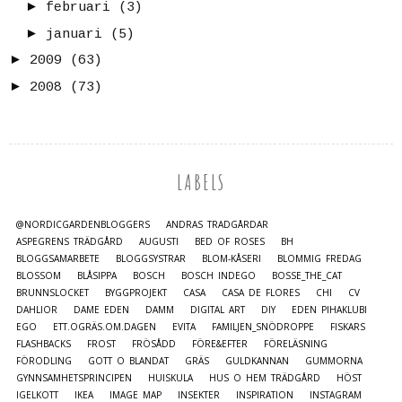
►
februari
(3)
►
januari
(5)
►
2009
(63)
►
2008
(73)
LABELS
@NORDICGARDENBLOGGERS
ANDRAS TRÄDGÅRDAR
ASPEGRENS TRÄDGÅRD
AUGUSTI
BED OF ROSES
BH
BLOGGSAMARBETE
BLOGGSYSTRAR
BLOM-KÅSERI
BLOMMIG FREDAG
BLOSSOM
BLÅSIPPA
BOSCH
BOSCH INDEGO
BOSSE_THE_CAT
BRUNNSLOCKET
BYGGPROJEKT
CASA
CASA DE FLORES
CHI
CV
DAHLIOR
DAME EDEN
DAMM
DIGITAL ART
DIY
EDEN PIHAKLUBI
EGO
ETT.OGRÄS.OM.DAGEN
EVITA
FAMILJEN_SNÖDROPPE
FISKARS
FLASHBACKS
FROST
FRÖSÅDD
FÖRE&EFTER
FÖRELÄSNING
FÖRODLING
GOTT O BLANDAT
GRÄS
GULDKANNAN
GUMMORNA
GYNNSAMHETSPRINCIPEN
HUISKULA
HUS O HEM TRÄDGÅRD
HÖST
IGELKOTT
IKEA
IMAGE MAP
INSEKTER
INSPIRATION
INSTAGRAM