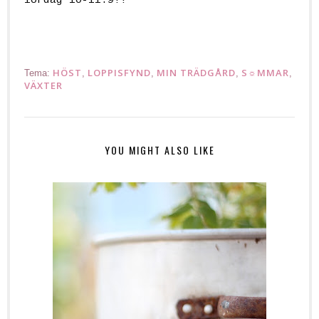
lördag 10-11.9!!
HÖST
LOPPISFYND
MIN TRÄDGÅRD
S☼MMAR
Tema:
,
,
,
,
VÄXTER
YOU MIGHT ALSO LIKE