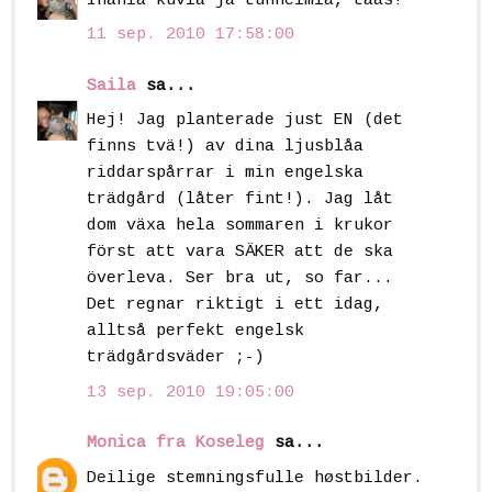
Ihania kuvia ja tunnelmia, taas!
11 sep. 2010 17:58:00
Saila
sa...
Hej! Jag planterade just EN (det
finns tvä!) av dina ljusblåa
riddarspårrar i min engelska
trädgård (låter fint!). Jag låt
dom växa hela sommaren i krukor
först att vara SÄKER att de ska
överleva. Ser bra ut, so far...
Det regnar riktigt i ett idag,
alltså perfekt engelsk
trädgårdsväder ;-)
13 sep. 2010 19:05:00
Monica fra Koseleg
sa...
Deilige stemningsfulle høstbilder.