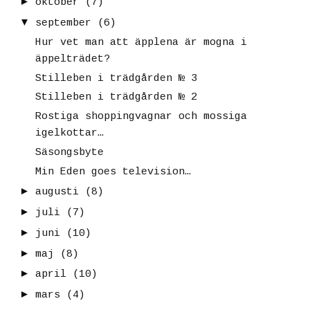
►
oktober
(7)
▼
september
(6)
Hur vet man att äpplena är mogna i
äppelträdet?
Stilleben i trädgården № 3
Stilleben i trädgården № 2
Rostiga shoppingvagnar och mossiga
igelkottar…
Säsongsbyte
Min Eden goes television…
►
augusti
(8)
►
juli
(7)
►
juni
(10)
►
maj
(8)
►
april
(10)
►
mars
(4)