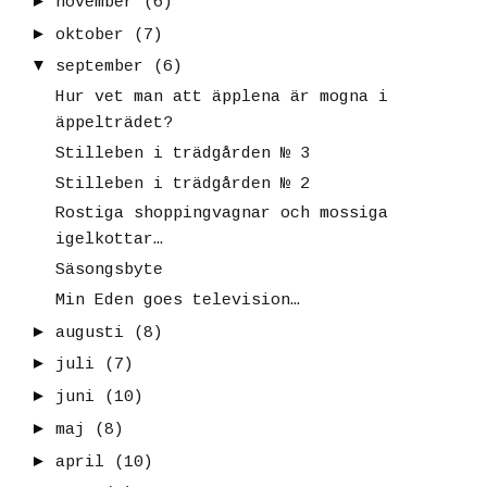
►
november
(6)
►
oktober
(7)
▼
september
(6)
Hur vet man att äpplena är mogna i
äppelträdet?
Stilleben i trädgården № 3
Stilleben i trädgården № 2
Rostiga shoppingvagnar och mossiga
igelkottar…
Säsongsbyte
Min Eden goes television…
►
augusti
(8)
►
juli
(7)
►
juni
(10)
►
maj
(8)
►
april
(10)