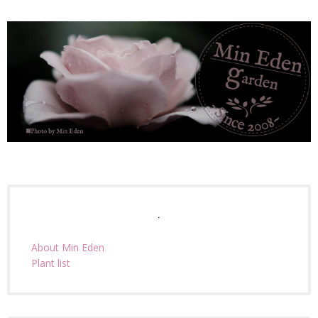
.
About Min Eden
Plant list