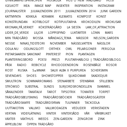
GYNNSAMHETSPRINCIPEN
HUISKULA
HUS O HEM TRÄDGÅRD
HÖST
IGELKOTT
IKEA
IMAGE MAP
INSEKTER
INSPIRATION
INSTAGRAM
JOURNALISTER
JULKALENDERN 2011
JULKALENDERN 2014
JUNK GARDEN
KATTMYNTA
KEKKILÄ
KERAMIK
KLEMATIS
KOMPOST
KONST
KONSTRUNDAN
KOTIBLOGIT
KOTIPUUTARHA
KROKODILEN
KROKUSAR
KRONAN_PÅ_VERKET
KÖKSTRÄDGÅRD
LA SIESTA
LAW_OF_ATTRACTION
LIDER_DE_VERDE
LILJOR
LOPPISFYND
LUKTÄRTER
LÖNN
MARS
MIN TRÄDGÅRD
MOSSA
MÅNDAGS_TEMA
MÄSSOR
NELSON_GARDEN
NESSIE
NINAS_TIDSTEORI
NOVEMBER
NÄSSELVATTEN
NÄSSLOR
ODLA.NU
ODLINGSLOTT
ORTHEX
OWL
PELARGONER
PERGOLA
PIETARSAAREN SANOMAT
PINTEREST
PION
PLANTAGEN
PLANTERINGSBORD
POESI
PREZI
PUUTARHABLOGI | TRÄDGÅRDSBLOGG
PÅSK
RADIO
REBICYCLE
RHODODENDRON
ROSENBÅGE
ROSOR
ROST
RUSKA
S☼MMAR
SALIX ALBA X PURPUREA
SCHERSMIN
SEVENDAYS
SHOES
SHOWSTOPPER
SJUKDOMAR
SKADEDJUR
SMULTRON
SOMMARROMANS
STENARBETE
STENBÄNK
STILLEBEN
STRÖMSÖ
SUBSTRAL
SUNDS
SURJORDSRONDELLEN
SVAMMEL
SÅKALENDER
TAKATALVI
TAROT
TIPSOTRIX
TOMATER
TORPET
TRÄDGÅRDSBELYSNING
TRÄDGÅRDSBÖCKER
TRÄDGÅRDSGÄSTER
TRÄDGÅRDSKAFFE
TRÄDGÅRDSYRAN
TULPANER
TÄCKODLA
UUTTAKOTIIN
VALLMO
VALLMODAGEN
VEDLIDER
VERKSTADEN
VERTAN
VIDEFLÄTNING
VINTER
VINTERSÅDD
VÅR
VÅRBRUKET
VÄXTER
VÄXTHUS
WEEDS
ZEN-GARDEN
ZENGROW
ZINK
ÄPPELBLOM
ÖPPEN TRÄDGÅRD