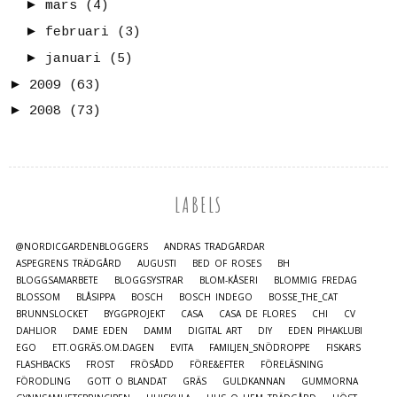
►
mars
(4)
►
februari
(3)
►
januari
(5)
►
2009
(63)
►
2008
(73)
LABELS
@NORDICGARDENBLOGGERS
ANDRAS TRÄDGÅRDAR
ASPEGRENS TRÄDGÅRD
AUGUSTI
BED OF ROSES
BH
BLOGGSAMARBETE
BLOGGSYSTRAR
BLOM-KÅSERI
BLOMMIG FREDAG
BLOSSOM
BLÅSIPPA
BOSCH
BOSCH INDEGO
BOSSE_THE_CAT
BRUNNSLOCKET
BYGGPROJEKT
CASA
CASA DE FLORES
CHI
CV
DAHLIOR
DAME EDEN
DAMM
DIGITAL ART
DIY
EDEN PIHAKLUBI
EGO
ETT.OGRÄS.OM.DAGEN
EVITA
FAMILJEN_SNÖDROPPE
FISKARS
FLASHBACKS
FROST
FRÖSÅDD
FÖRE&EFTER
FÖRELÄSNING
FÖRODLING
GOTT O BLANDAT
GRÄS
GULDKANNAN
GUMMORNA