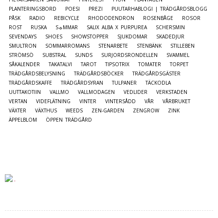
PLANTERINGSBORD
POESI
PREZI
PUUTARHABLOGI | TRÄDGÅRDSBLOGG
PÅSK
RADIO
REBICYCLE
RHODODENDRON
ROSENBÅGE
ROSOR
ROST
RUSKA
S☼MMAR
SALIX ALBA X PURPUREA
SCHERSMIN
SEVENDAYS
SHOES
SHOWSTOPPER
SJUKDOMAR
SKADEDJUR
SMULTRON
SOMMARROMANS
STENARBETE
STENBÄNK
STILLEBEN
STRÖMSÖ
SUBSTRAL
SUNDS
SURJORDSRONDELLEN
SVAMMEL
SÅKALENDER
TAKATALVI
TAROT
TIPSOTRIX
TOMATER
TORPET
TRÄDGÅRDSBELYSNING
TRÄDGÅRDSBÖCKER
TRÄDGÅRDSGÄSTER
TRÄDGÅRDSKAFFE
TRÄDGÅRDSYRAN
TULPANER
TÄCKODLA
UUTTAKOTIIN
VALLMO
VALLMODAGEN
VEDLIDER
VERKSTADEN
VERTAN
VIDEFLÄTNING
VINTER
VINTERSÅDD
VÅR
VÅRBRUKET
VÄXTER
VÄXTHUS
WEEDS
ZEN-GARDEN
ZENGROW
ZINK
ÄPPELBLOM
ÖPPEN TRÄDGÅRD