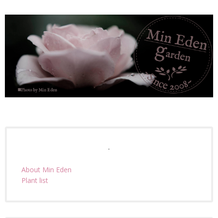
.
About Min Eden
Plant list