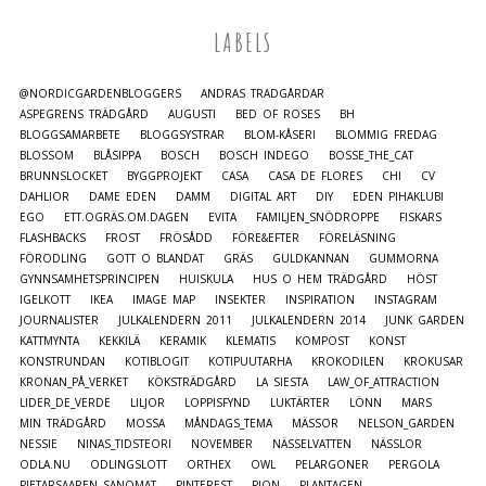
LABELS
@NORDICGARDENBLOGGERS
ANDRAS TRÄDGÅRDAR
ASPEGRENS TRÄDGÅRD
AUGUSTI
BED OF ROSES
BH
BLOGGSAMARBETE
BLOGGSYSTRAR
BLOM-KÅSERI
BLOMMIG FREDAG
BLOSSOM
BLÅSIPPA
BOSCH
BOSCH INDEGO
BOSSE_THE_CAT
BRUNNSLOCKET
BYGGPROJEKT
CASA
CASA DE FLORES
CHI
CV
DAHLIOR
DAME EDEN
DAMM
DIGITAL ART
DIY
EDEN PIHAKLUBI
EGO
ETT.OGRÄS.OM.DAGEN
EVITA
FAMILJEN_SNÖDROPPE
FISKARS
FLASHBACKS
FROST
FRÖSÅDD
FÖRE&EFTER
FÖRELÄSNING
FÖRODLING
GOTT O BLANDAT
GRÄS
GULDKANNAN
GUMMORNA
GYNNSAMHETSPRINCIPEN
HUISKULA
HUS O HEM TRÄDGÅRD
HÖST
IGELKOTT
IKEA
IMAGE MAP
INSEKTER
INSPIRATION
INSTAGRAM
JOURNALISTER
JULKALENDERN 2011
JULKALENDERN 2014
JUNK GARDEN
KATTMYNTA
KEKKILÄ
KERAMIK
KLEMATIS
KOMPOST
KONST
KONSTRUNDAN
KOTIBLOGIT
KOTIPUUTARHA
KROKODILEN
KROKUSAR
KRONAN_PÅ_VERKET
KÖKSTRÄDGÅRD
LA SIESTA
LAW_OF_ATTRACTION
LIDER_DE_VERDE
LILJOR
LOPPISFYND
LUKTÄRTER
LÖNN
MARS
MIN TRÄDGÅRD
MOSSA
MÅNDAGS_TEMA
MÄSSOR
NELSON_GARDEN
NESSIE
NINAS_TIDSTEORI
NOVEMBER
NÄSSELVATTEN
NÄSSLOR
ODLA.NU
ODLINGSLOTT
ORTHEX
OWL
PELARGONER
PERGOLA
PIETARSAAREN SANOMAT
PINTEREST
PION
PLANTAGEN