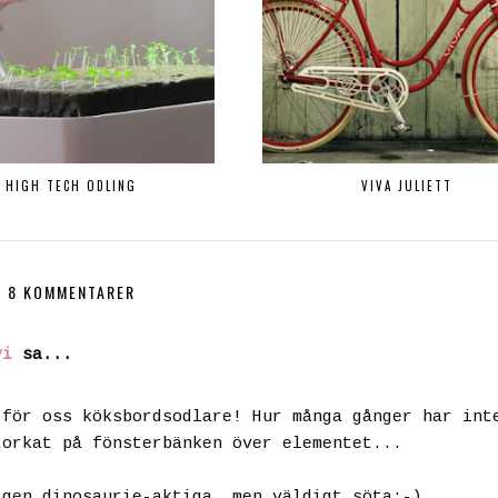
HIGH TECH ODLING
VIVA JULIETT
8 KOMMENTARER
vi
sa...
 för oss köksbordsodlare! Hur många gånger har int
torkat på fönsterbänken över elementet...
igen dinosaurie-aktiga, men väldigt söta:-)