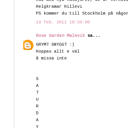
Helgkramar Hillevi
PS kommer du till Stockholm på någo
19 feb. 2011 10:59:00
Rose Garden Malevik
sa...
GRYMT SNYGGT :)
Hoppas allt e väl
å missa inte
S
A
T
U
R
D
A
Y