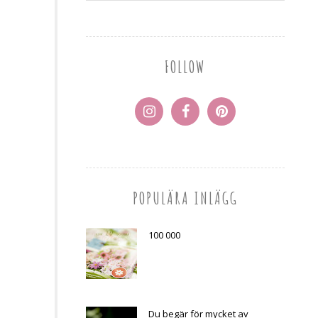
FOLLOW
POPULÄRA INLÄGG
100 000
Du begär för mycket av