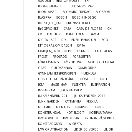
AUGUSTI
BED OF ROSES
BH
BLOGGSAMARBETE
BLOGGSYSTRAR
BLOM-KÅSERI
BLOMMIG FREDAG
BLOSSOM
BLÅSIPPA
BOSCH
BOSCH INDEGO
BOSSE_THE_CAT
BRUNNSLOCKET
BYGGPROJEKT
CASA
CASA DE FLORES
CHI
CV
DAHLIOR
DAME EDEN
DAMM
DIGITAL ART
DIY
EDEN PIHAKLUBI
EGO
ETT.OGRÄS.OM.DAGEN
EVITA
FAMILJEN_SNÖDROPPE
FISKARS
FLASHBACKS
FROST
FRÖSÅDD
FÖRE&EFTER
FÖRELÄSNING
FÖRODLING
GOTT O BLANDAT
GRÄS
GULDKANNAN
GUMMORNA
GYNNSAMHETSPRINCIPEN
HUISKULA
HUS O HEM TRÄDGÅRD
HÖST
IGELKOTT
IKEA
IMAGE MAP
INSEKTER
INSPIRATION
INSTAGRAM
JOURNALISTER
JULKALENDERN 2011
JULKALENDERN 2014
JUNK GARDEN
KATTMYNTA
KEKKILÄ
KERAMIK
KLEMATIS
KOMPOST
KONST
KONSTRUNDAN
KOTIBLOGIT
KOTIPUUTARHA
KROKODILEN
KROKUSAR
KRONAN_PÅ_VERKET
KÖKSTRÄDGÅRD
LA SIESTA
LAW_OF_ATTRACTION
LIDER_DE_VERDE
LILJOR