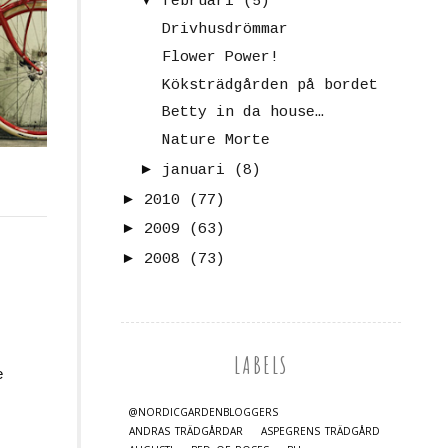
februari
(5)
Drivhusdrömmar
Flower Power!
Köksträdgården på bordet
Betty in da house…
Nature Morte
►
januari
(8)
►
2010
(77)
►
2009
(63)
►
2008
(73)
LABELS
e
@NORDICGARDENBLOGGERS
ANDRAS TRÄDGÅRDAR
ASPEGRENS TRÄDGÅRD