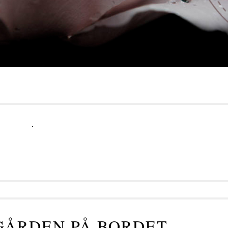
.
ÅRDEN PÅ BORDET