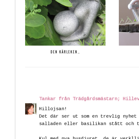
DEN KÄRLEKEN…
Tankar från Trädgårdsmästarn; Hille
Hillojsan!
Det där ser ut som en trevlig nyhet
salladen eller basilikan stått och 
Kul med nya husdjuret, de är verkll