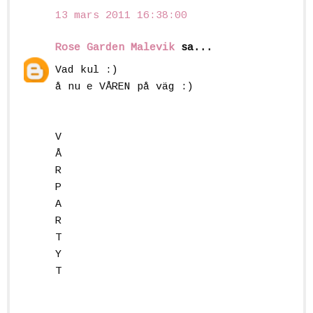
13 mars 2011 16:38:00
Rose Garden Malevik
sa...
Vad kul :)
å nu e VÅREN på väg :)
V
Å
R
P
A
R
T
Y
T