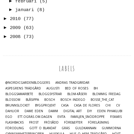
►
februari
(5)
►
januari
(8)
►
2010
(77)
►
2009
(63)
►
2008
(73)
LABELS
@NORDICGARDENBLOGGERS
ANDRAS TRÄDGÅRDAR
ASPEGRENS TRÄDGÅRD
AUGUSTI
BED OF ROSES
BH
BLOGGSAMARBETE
BLOGGSYSTRAR
BLOM-KÅSERI
BLOMMIG FREDAG
BLOSSOM
BLÅSIPPA
BOSCH
BOSCH INDEGO
BOSSE_THE_CAT
BRUNNSLOCKET
BYGGPROJEKT
CASA
CASA DE FLORES
CHI
CV
DAHLIOR
DAME EDEN
DAMM
DIGITAL ART
DIY
EDEN PIHAKLUBI
EGO
ETT.OGRÄS.OM.DAGEN
EVITA
FAMILJEN_SNÖDROPPE
FISKARS
FLASHBACKS
FROST
FRÖSÅDD
FÖRE&EFTER
FÖRELÄSNING
FÖRODLING
GOTT O BLANDAT
GRÄS
GULDKANNAN
GUMMORNA
GYNNSAMHETSPRINCIPEN
HUISKULA
HUS O HEM TRÄDGÅRD
HÖST