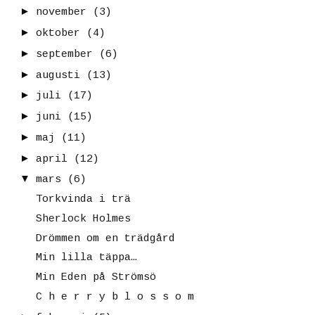
►
november
(3)
►
oktober
(4)
►
september
(6)
►
augusti
(13)
►
juli
(17)
►
juni
(15)
►
maj
(11)
►
april
(12)
▼
mars
(6)
Torkvinda i trä
Sherlock Holmes
Drömmen om en trädgård
Min lilla täppa…
Min Eden på Strömsö
C h e r r y b l o s s o m