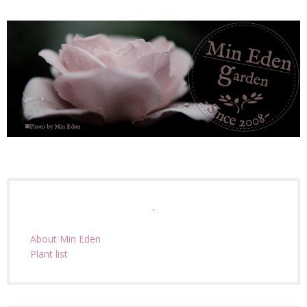
.
About Min Eden
Plant list