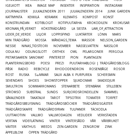
IGELKOTT
IKEA
IMAGE MAP
INSEKTER
INSPIRATION
INSTAGRAM
JOURNALISTER
JULKALENDERN 2011
JULKALENDERN 2014
JUNK GARDEN
KATTMYNTA
KEKKILÄ
KERAMIK
KLEMATIS
KOMPOST
KONST
KONSTRUNDAN
KOTIBLOGIT
KOTIPUUTARHA
KROKODILEN
KROKUSAR
KRONAN_PÅ_VERKET
KÖKSTRÄDGÅRD
LA SIESTA
LAW_OF_ATTRACTION
LIDER_DE_VERDE
LILJOR
LOPPISFYND
LUKTÄRTER
LÖNN
MARS
MIN TRÄDGÅRD
MOSSA
MÅNDAGS_TEMA
MÄSSOR
NELSON_GARDEN
NESSIE
NINAS_TIDSTEORI
NOVEMBER
NÄSSELVATTEN
NÄSSLOR
ODLA.NU
ODLINGSLOTT
ORTHEX
OWL
PELARGONER
PERGOLA
PIETARSAAREN SANOMAT
PINTEREST
PION
PLANTAGEN
PLANTERINGSBORD
POESI
PREZI
PUUTARHABLOGI | TRÄDGÅRDSBLOGG
PÅSK
RADIO
REBICYCLE
RHODODENDRON
ROSENBÅGE
ROSOR
ROST
RUSKA
S☼MMAR
SALIX ALBA X PURPUREA
SCHERSMIN
SEVENDAYS
SHOES
SHOWSTOPPER
SJUKDOMAR
SKADEDJUR
SMULTRON
SOMMARROMANS
STENARBETE
STENBÄNK
STILLEBEN
STRÖMSÖ
SUBSTRAL
SUNDS
SURJORDSRONDELLEN
SVAMMEL
SÅKALENDER
TAKATALVI
TAROT
TIPSOTRIX
TOMATER
TORPET
TRÄDGÅRDSBELYSNING
TRÄDGÅRDSBÖCKER
TRÄDGÅRDSGÄSTER
TRÄDGÅRDSKAFFE
TRÄDGÅRDSYRAN
TULPANER
TÄCKODLA
UUTTAKOTIIN
VALLMO
VALLMODAGEN
VEDLIDER
VERKSTADEN
VERTAN
VIDEFLÄTNING
VINTER
VINTERSÅDD
VÅR
VÅRBRUKET
VÄXTER
VÄXTHUS
WEEDS
ZEN-GARDEN
ZENGROW
ZINK
ÄPPELBLOM
ÖPPEN TRÄDGÅRD