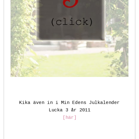
Kika även in i Min Edens Julkalender
Lucka 3 år 2011
[här]