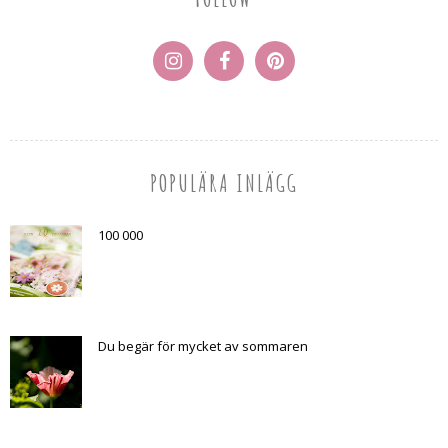
POPULÄRA INLÄGG
100 000
Du begär för mycket av sommaren