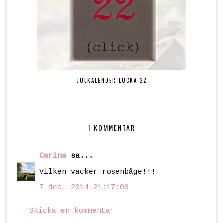
JULKALENDER LUCKA 22
1 KOMMENTAR
Carina
sa...
Vilken vacker rosenbåge!!!
7 dec. 2014 21:17:00
Skicka en kommentar