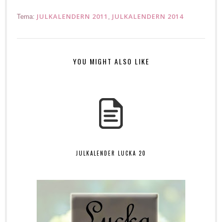
JULKALENDERN 2011
JULKALENDERN 2014
Tema:
,
YOU MIGHT ALSO LIKE
JULKALENDER LUCKA 20