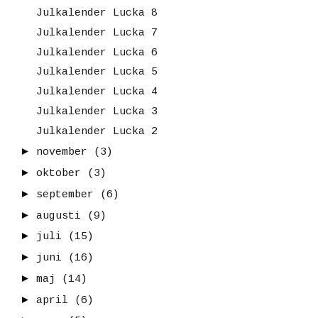
Julkalender Lucka 8
Julkalender Lucka 7
Julkalender Lucka 6
Julkalender Lucka 5
Julkalender Lucka 4
Julkalender Lucka 3
Julkalender Lucka 2
►
november
(3)
►
oktober
(3)
►
september
(6)
►
augusti
(9)
►
juli
(15)
►
juni
(16)
►
maj
(14)
►
april
(6)