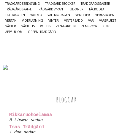
TRÄDGÅRDSBELYSNING
TRÄDGÅRDSBÖCKER
TRÄDGÅRDSGÄSTER
TRÄDGÅRDSKAFFE
TRÄDGÅRDSYRAN
TULPANER
TÄCKODLA
UUTTAKOTIIN
VALLMO
VALLMODAGEN
VEDLIDER
VERKSTADEN
VERTAN
VIDEFLÄTNING
VINTER
VINTERSÅDD
VÅR
VÅRBRUKET
VÄXTER
VÄXTHUS
WEEDS
ZEN-GARDEN
ZENGROW
ZINK
ÄPPELBLOM
ÖPPEN TRÄDGÅRD
BLOGGAR
Rikkaruohoelämää
8 timmar sedan
Isas Trädgård
1 dag sedan