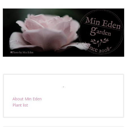
.
About Min Eden
Plant list