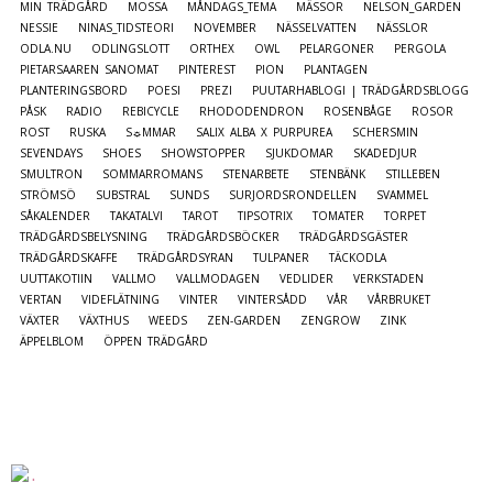
MIN TRÄDGÅRD
MOSSA
MÅNDAGS_TEMA
MÄSSOR
NELSON_GARDEN
NESSIE
NINAS_TIDSTEORI
NOVEMBER
NÄSSELVATTEN
NÄSSLOR
ODLA.NU
ODLINGSLOTT
ORTHEX
OWL
PELARGONER
PERGOLA
PIETARSAAREN SANOMAT
PINTEREST
PION
PLANTAGEN
PLANTERINGSBORD
POESI
PREZI
PUUTARHABLOGI | TRÄDGÅRDSBLOGG
PÅSK
RADIO
REBICYCLE
RHODODENDRON
ROSENBÅGE
ROSOR
ROST
RUSKA
S☼MMAR
SALIX ALBA X PURPUREA
SCHERSMIN
SEVENDAYS
SHOES
SHOWSTOPPER
SJUKDOMAR
SKADEDJUR
SMULTRON
SOMMARROMANS
STENARBETE
STENBÄNK
STILLEBEN
STRÖMSÖ
SUBSTRAL
SUNDS
SURJORDSRONDELLEN
SVAMMEL
SÅKALENDER
TAKATALVI
TAROT
TIPSOTRIX
TOMATER
TORPET
TRÄDGÅRDSBELYSNING
TRÄDGÅRDSBÖCKER
TRÄDGÅRDSGÄSTER
TRÄDGÅRDSKAFFE
TRÄDGÅRDSYRAN
TULPANER
TÄCKODLA
UUTTAKOTIIN
VALLMO
VALLMODAGEN
VEDLIDER
VERKSTADEN
VERTAN
VIDEFLÄTNING
VINTER
VINTERSÅDD
VÅR
VÅRBRUKET
VÄXTER
VÄXTHUS
WEEDS
ZEN-GARDEN
ZENGROW
ZINK
ÄPPELBLOM
ÖPPEN TRÄDGÅRD