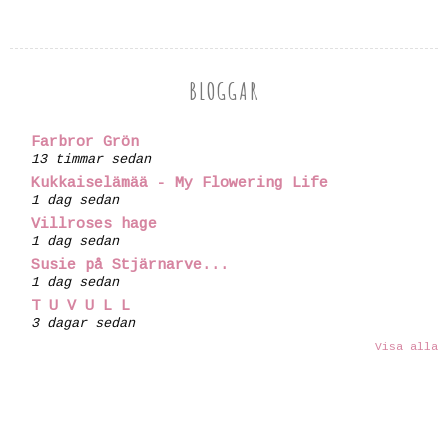
BLOGGAR
Farbror Grön
13 timmar sedan
Kukkaiselämää - My Flowering Life
1 dag sedan
Villroses hage
1 dag sedan
Susie på Stjärnarve...
1 dag sedan
T U V U L L
3 dagar sedan
Visa alla