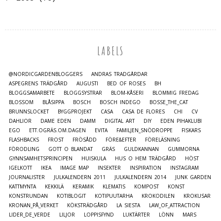
LABELS
@NORDICGARDENBLOGGERS
ANDRAS TRÄDGÅRDAR
ASPEGRENS TRÄDGÅRD
AUGUSTI
BED OF ROSES
BH
BLOGGSAMARBETE
BLOGGSYSTRAR
BLOM-KÅSERI
BLOMMIG FREDAG
BLOSSOM
BLÅSIPPA
BOSCH
BOSCH INDEGO
BOSSE_THE_CAT
BRUNNSLOCKET
BYGGPROJEKT
CASA
CASA DE FLORES
CHI
CV
DAHLIOR
DAME EDEN
DAMM
DIGITAL ART
DIY
EDEN PIHAKLUBI
EGO
ETT.OGRÄS.OM.DAGEN
EVITA
FAMILJEN_SNÖDROPPE
FISKARS
FLASHBACKS
FROST
FRÖSÅDD
FÖRE&EFTER
FÖRELÄSNING
FÖRODLING
GOTT O BLANDAT
GRÄS
GULDKANNAN
GUMMORNA
GYNNSAMHETSPRINCIPEN
HUISKULA
HUS O HEM TRÄDGÅRD
HÖST
IGELKOTT
IKEA
IMAGE MAP
INSEKTER
INSPIRATION
INSTAGRAM
JOURNALISTER
JULKALENDERN 2011
JULKALENDERN 2014
JUNK GARDEN
KATTMYNTA
KEKKILÄ
KERAMIK
KLEMATIS
KOMPOST
KONST
KONSTRUNDAN
KOTIBLOGIT
KOTIPUUTARHA
KROKODILEN
KROKUSAR
KRONAN_PÅ_VERKET
KÖKSTRÄDGÅRD
LA SIESTA
LAW_OF_ATTRACTION
LIDER_DE_VERDE
LILJOR
LOPPISFYND
LUKTÄRTER
LÖNN
MARS