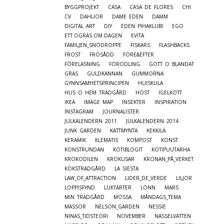
BYGGPROJEKT
CASA
CASA DE FLORES
CHI
CV
DAHLIOR
DAME EDEN
DAMM
DIGITAL ART
DIY
EDEN PIHAKLUBI
EGO
ETT.OGRÄS.OM.DAGEN
EVITA
FAMILJEN_SNÖDROPPE
FISKARS
FLASHBACKS
FROST
FRÖSÅDD
FÖRE&EFTER
FÖRELÄSNING
FÖRODLING
GOTT O BLANDAT
GRÄS
GULDKANNAN
GUMMORNA
GYNNSAMHETSPRINCIPEN
HUISKULA
HUS O HEM TRÄDGÅRD
HÖST
IGELKOTT
IKEA
IMAGE MAP
INSEKTER
INSPIRATION
INSTAGRAM
JOURNALISTER
JULKALENDERN 2011
JULKALENDERN 2014
JUNK GARDEN
KATTMYNTA
KEKKILÄ
KERAMIK
KLEMATIS
KOMPOST
KONST
KONSTRUNDAN
KOTIBLOGIT
KOTIPUUTARHA
KROKODILEN
KROKUSAR
KRONAN_PÅ_VERKET
KÖKSTRÄDGÅRD
LA SIESTA
LAW_OF_ATTRACTION
LIDER_DE_VERDE
LILJOR
LOPPISFYND
LUKTÄRTER
LÖNN
MARS
MIN TRÄDGÅRD
MOSSA
MÅNDAGS_TEMA
MÄSSOR
NELSON_GARDEN
NESSIE
NINAS_TIDSTEORI
NOVEMBER
NÄSSELVATTEN