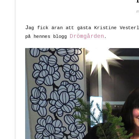
m
J
ag fick äran att gästa Kristine Vester
Drömgården
på hennes blogg
.