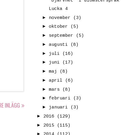
"Djärvhet" i blomsterspråk
Lucka 4
►
november
(3)
►
oktober
(5)
►
september
(5)
►
augusti
(8)
►
juli
(16)
►
juni
(17)
►
maj
(8)
►
april
(6)
►
mars
(8)
►
februari
(3)
RE INLÄGG
►
januari
(3)
►
2016
(129)
►
2015
(115)
►
2014
(112)