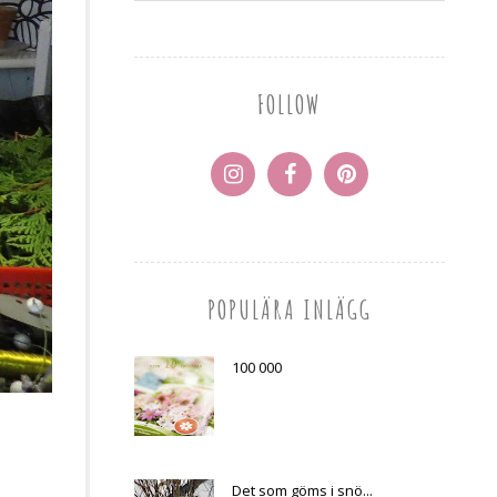
FOLLOW
POPULÄRA INLÄGG
100 000
Det som göms i snö...