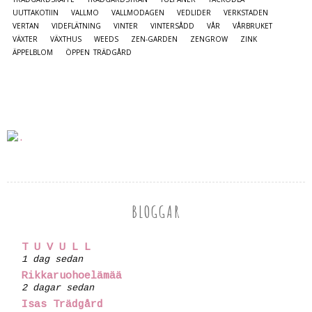
UUTTAKOTIIN
VALLMO
VALLMODAGEN
VEDLIDER
VERKSTADEN
VERTAN
VIDEFLÄTNING
VINTER
VINTERSÅDD
VÅR
VÅRBRUKET
VÄXTER
VÄXTHUS
WEEDS
ZEN-GARDEN
ZENGROW
ZINK
ÄPPELBLOM
ÖPPEN TRÄDGÅRD
BLOGGAR
T U V U L L
1 dag sedan
Rikkaruohoelämää
2 dagar sedan
Isas Trädgård