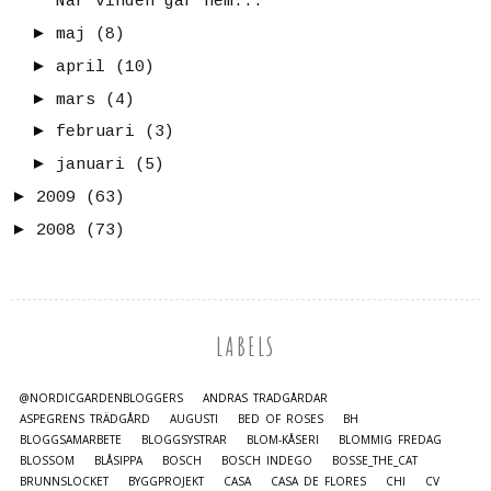
När vinden går hem...
►
maj
(8)
►
april
(10)
►
mars
(4)
►
februari
(3)
►
januari
(5)
►
2009
(63)
►
2008
(73)
LABELS
@NORDICGARDENBLOGGERS
ANDRAS TRÄDGÅRDAR
ASPEGRENS TRÄDGÅRD
AUGUSTI
BED OF ROSES
BH
BLOGGSAMARBETE
BLOGGSYSTRAR
BLOM-KÅSERI
BLOMMIG FREDAG
BLOSSOM
BLÅSIPPA
BOSCH
BOSCH INDEGO
BOSSE_THE_CAT
BRUNNSLOCKET
BYGGPROJEKT
CASA
CASA DE FLORES
CHI
CV