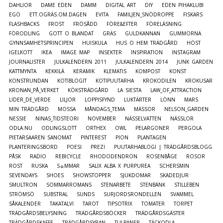
DAHLIOR
DAME EDEN
DAMM
DIGITAL ART
DIY
EDEN PIHAKLUBI
EGO
ETT.OGRÄS.OM.DAGEN
EVITA
FAMILJEN_SNÖDROPPE
FISKARS
FLASHBACKS
FROST
FRÖSÅDD
FÖRE&EFTER
FÖRELÄSNING
FÖRODLING
GOTT O BLANDAT
GRÄS
GULDKANNAN
GUMMORNA
GYNNSAMHETSPRINCIPEN
HUISKULA
HUS O HEM TRÄDGÅRD
HÖST
IGELKOTT
IKEA
IMAGE MAP
INSEKTER
INSPIRATION
INSTAGRAM
JOURNALISTER
JULKALENDERN 2011
JULKALENDERN 2014
JUNK GARDEN
KATTMYNTA
KEKKILÄ
KERAMIK
KLEMATIS
KOMPOST
KONST
KONSTRUNDAN
KOTIBLOGIT
KOTIPUUTARHA
KROKODILEN
KROKUSAR
KRONAN_PÅ_VERKET
KÖKSTRÄDGÅRD
LA SIESTA
LAW_OF_ATTRACTION
LIDER_DE_VERDE
LILJOR
LOPPISFYND
LUKTÄRTER
LÖNN
MARS
MIN TRÄDGÅRD
MOSSA
MÅNDAGS_TEMA
MÄSSOR
NELSON_GARDEN
NESSIE
NINAS_TIDSTEORI
NOVEMBER
NÄSSELVATTEN
NÄSSLOR
ODLA.NU
ODLINGSLOTT
ORTHEX
OWL
PELARGONER
PERGOLA
PIETARSAAREN SANOMAT
PINTEREST
PION
PLANTAGEN
PLANTERINGSBORD
POESI
PREZI
PUUTARHABLOGI | TRÄDGÅRDSBLOGG
PÅSK
RADIO
REBICYCLE
RHODODENDRON
ROSENBÅGE
ROSOR
ROST
RUSKA
S☼MMAR
SALIX ALBA X PURPUREA
SCHERSMIN
SEVENDAYS
SHOES
SHOWSTOPPER
SJUKDOMAR
SKADEDJUR
SMULTRON
SOMMARROMANS
STENARBETE
STENBÄNK
STILLEBEN
STRÖMSÖ
SUBSTRAL
SUNDS
SURJORDSRONDELLEN
SVAMMEL
SÅKALENDER
TAKATALVI
TAROT
TIPSOTRIX
TOMATER
TORPET
TRÄDGÅRDSBELYSNING
TRÄDGÅRDSBÖCKER
TRÄDGÅRDSGÄSTER
TRÄDGÅRDSKAFFE
TRÄDGÅRDSYRAN
TULPANER
TÄCKODLA