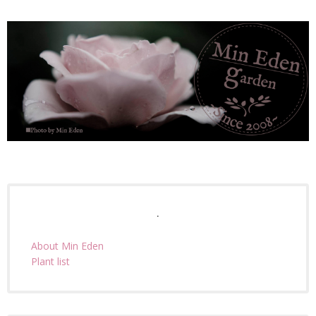
.
About Min Eden
Plant list