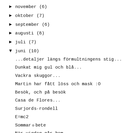
►
november
(6)
►
oktober
(7)
►
september
(6)
►
augusti
(8)
►
juli
(7)
▼
juni
(10)
...detaljer längs förmultningens stig...
Dunkat mig gul och blå...
Vackra skuggor...
Martin har fått löss och mask :O
Besök, och på besök
Casa de Flores...
Surjords-rondell
E=mc2
Sommar☼bete