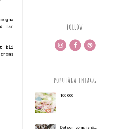
 mogna
FOLLOW
id lär
t bli
tröms
POPULÄRA INLÄGG
100 000
Det som göms i snö...