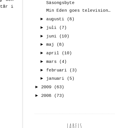
Säsongsbyte
står i
Min Eden goes television…
►
augusti
(8)
►
juli
(7)
►
juni
(10)
►
maj
(8)
►
april
(10)
►
mars
(4)
►
februari
(3)
►
januari
(5)
►
2009
(63)
►
2008
(73)
LABELS