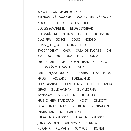
@NORDICGARDENBLOGGERS
ANDRAS TRÄDGÅRDAR
ASPEGRENS TRÄDGÅRD
AUGUSTI
BED OF ROSES
BH
BLOGGSAMARBETE
BLOGGSYSTRAR
BLOM-KÅSERI
BLOMMIG FREDAG
BLOSSOM
BLÅSIPPA
BOSCH
BOSCH INDEGO
BOSSE_THE_CAT
BRUNNSLOCKET
BYGGPROJEKT
CASA
CASA DE FLORES
CHI
CV
DAHLIOR
DAME EDEN
DAMM
DIGITAL ART
DIY
EDEN PIHAKLUBI
EGO
ETT.OGRÄS.OM.DAGEN
EVITA
FAMILJEN_SNÖDROPPE
FISKARS
FLASHBACKS
FROST
FRÖSÅDD
FÖRE&EFTER
FÖRELÄSNING
FÖRODLING
GOTT O BLANDAT
GRÄS
GULDKANNAN
GUMMORNA
GYNNSAMHETSPRINCIPEN
HUISKULA
HUS O HEM TRÄDGÅRD
HÖST
IGELKOTT
IKEA
IMAGE MAP
INSEKTER
INSPIRATION
INSTAGRAM
JOURNALISTER
JULKALENDERN 2011
JULKALENDERN 2014
JUNK GARDEN
KATTMYNTA
KEKKILÄ
KERAMIK
KLEMATIS
KOMPOST
KONST