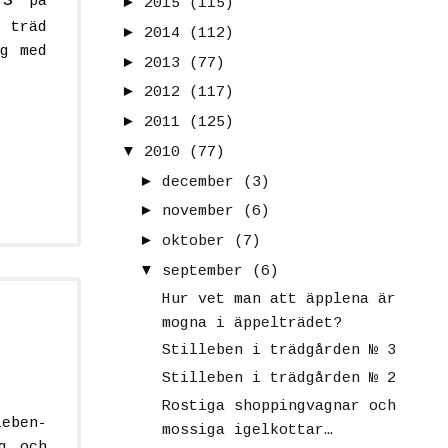
ds
på
►
2015
(115)
a träd
►
2014
(112)
ig med
►
2013
(77)
►
2012
(117)
►
2011
(125)
▼
2010
(77)
►
december
(3)
►
november
(6)
►
oktober
(7)
▼
september
(6)
Hur vet man att äpplena är
mogna i äppelträdet?
Stilleben i trädgården № 3
Stilleben i trädgården № 2
Rostiga shoppingvagnar och
eben-
mossiga igelkottar…
g och