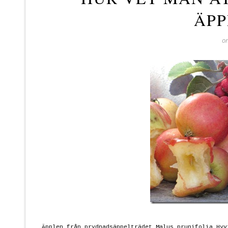
ÄPP
o
Äpplen från prydnadsäppelträdet Malus prunifolia Hyv