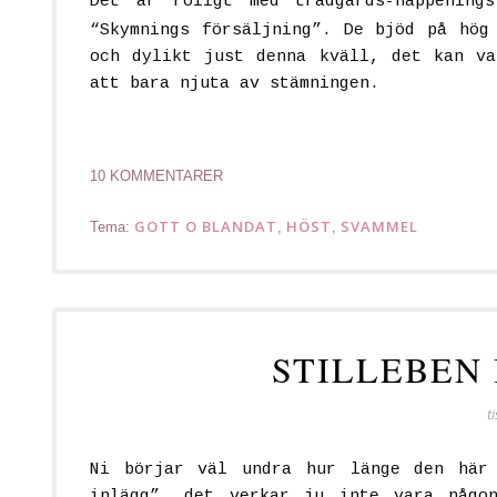
Det är roligt med trädgårds-happenin
“Skymnings försäljning”. De bjöd på hög
och dylikt just denna kväll, det kan va
att bara njuta av stämningen.
10 KOMMENTARER
GOTT O BLANDAT
HÖST
SVAMMEL
Tema:
,
,
STILLEBEN
t
Ni börjar väl undra hur länge den här 
inlägg”, det verkar ju inte vara någo