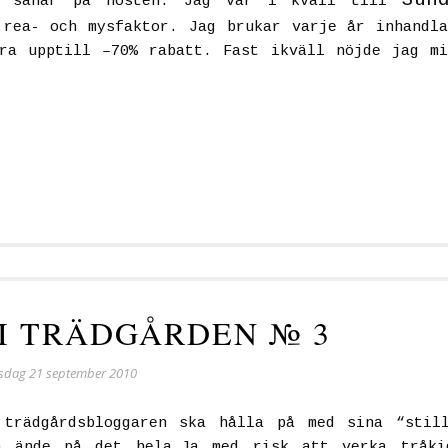
Sun
gs såhär på hösten. Jag var i kväll till
 rea- och mysfaktor. Jag brukar varje år inhandl
ra upptill –70% rabatt. Fast ikväll nöjde jag m
 I TRÄDGÅRDEN № 3
isdag 21 september 2010
trädgårdsbloggaren ska hålla på med sina “still
n ände på det hela…Ja med risk att verka tråki