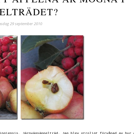
ELTRÄDET?
nsdag 29 september 2010
ingiensis, Järnvägsäppelträd. Jag blev otroligt förvånad av hur 