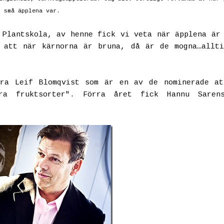
små äpplena var.
 Plantskola, av henne fick vi veta när äpplena är
 att när kärnorna är bruna, då är de mogna…allt
era Leif Blomqvist som är en av de nominerade at
ra fruktsorter". Förra året fick Hannu Sarens