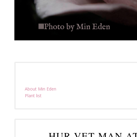
About Min Eden
Plant list
HUR VET MAN A