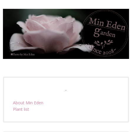
.
About Min Eden
Plant list