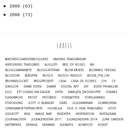
►
2009
(63)
►
2008
(73)
LABELS
@NORDICGARDENBLOGGERS
ANDRAS TRÄDGÅRDAR
ASPEGRENS TRÄDGÅRD
AUGUSTI
BED OF ROSES
BH
BLOGGSAMARBETE
BLOGGSYSTRAR
BLOM-KÅSERI
BLOMMIG FREDAG
BLOSSOM
BLÅSIPPA
BOSCH
BOSCH INDEGO
BOSSE_THE_CAT
BRUNNSLOCKET
BYGGPROJEKT
CASA
CASA DE FLORES
CHI
CV
DAHLIOR
DAME EDEN
DAMM
DIGITAL ART
DIY
EDEN PIHAKLUBI
EGO
ETT.OGRÄS.OM.DAGEN
EVITA
FAMILJEN_SNÖDROPPE
FISKARS
FLASHBACKS
FROST
FRÖSÅDD
FÖRE&EFTER
FÖRELÄSNING
FÖRODLING
GOTT O BLANDAT
GRÄS
GULDKANNAN
GUMMORNA
GYNNSAMHETSPRINCIPEN
HUISKULA
HUS O HEM TRÄDGÅRD
HÖST
IGELKOTT
IKEA
IMAGE MAP
INSEKTER
INSPIRATION
INSTAGRAM
JOURNALISTER
JULKALENDERN 2011
JULKALENDERN 2014
JUNK GARDEN
KATTMYNTA
KEKKILÄ
KERAMIK
KLEMATIS
KOMPOST
KONST