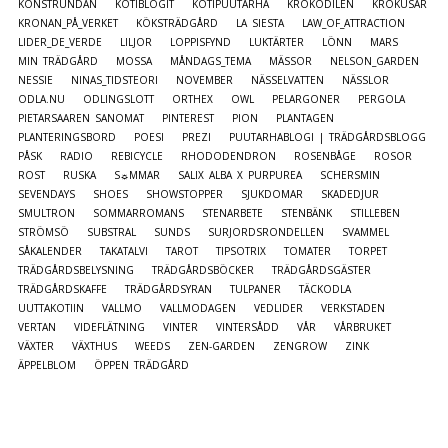
KONSTRUNDAN
KOTIBLOGIT
KOTIPUUTARHA
KROKODILEN
KROKUSAR
KRONAN_PÅ_VERKET
KÖKSTRÄDGÅRD
LA SIESTA
LAW_OF_ATTRACTION
LIDER_DE_VERDE
LILJOR
LOPPISFYND
LUKTÄRTER
LÖNN
MARS
MIN TRÄDGÅRD
MOSSA
MÅNDAGS_TEMA
MÄSSOR
NELSON_GARDEN
NESSIE
NINAS_TIDSTEORI
NOVEMBER
NÄSSELVATTEN
NÄSSLOR
ODLA.NU
ODLINGSLOTT
ORTHEX
OWL
PELARGONER
PERGOLA
PIETARSAAREN SANOMAT
PINTEREST
PION
PLANTAGEN
PLANTERINGSBORD
POESI
PREZI
PUUTARHABLOGI | TRÄDGÅRDSBLOGG
PÅSK
RADIO
REBICYCLE
RHODODENDRON
ROSENBÅGE
ROSOR
ROST
RUSKA
S☼MMAR
SALIX ALBA X PURPUREA
SCHERSMIN
SEVENDAYS
SHOES
SHOWSTOPPER
SJUKDOMAR
SKADEDJUR
SMULTRON
SOMMARROMANS
STENARBETE
STENBÄNK
STILLEBEN
STRÖMSÖ
SUBSTRAL
SUNDS
SURJORDSRONDELLEN
SVAMMEL
SÅKALENDER
TAKATALVI
TAROT
TIPSOTRIX
TOMATER
TORPET
TRÄDGÅRDSBELYSNING
TRÄDGÅRDSBÖCKER
TRÄDGÅRDSGÄSTER
TRÄDGÅRDSKAFFE
TRÄDGÅRDSYRAN
TULPANER
TÄCKODLA
UUTTAKOTIIN
VALLMO
VALLMODAGEN
VEDLIDER
VERKSTADEN
VERTAN
VIDEFLÄTNING
VINTER
VINTERSÅDD
VÅR
VÅRBRUKET
VÄXTER
VÄXTHUS
WEEDS
ZEN-GARDEN
ZENGROW
ZINK
ÄPPELBLOM
ÖPPEN TRÄDGÅRD