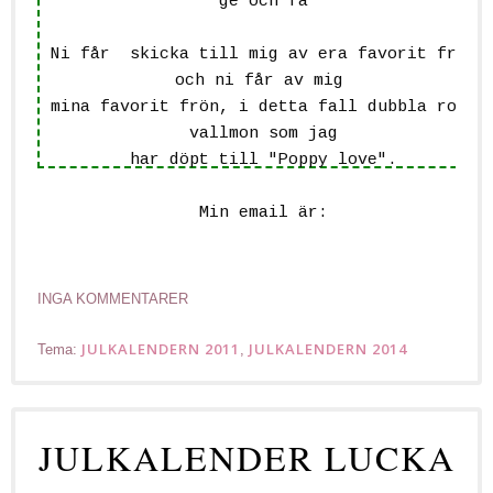
ge och få
Ni får skicka till mig av era favorit frön
och ni får av mig
mina favorit frön, i detta fall dubbla rosa
vallmon som jag
har döpt till "Poppy love".
Min email är:
min.eden[at]hotmail.com
INGA KOMMENTARER
Redo för frö-byte?
JULKALENDERN 2011
JULKALENDERN 2014
Tema:
,
JULKALENDER LUCKA