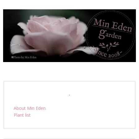
.
About Min Eden
Plant list