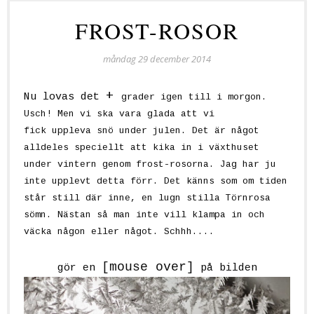
FROST-ROSOR
måndag 29 december 2014
+
Nu lovas det
grader igen till i morgon.
Usch! Men vi ska vara glada att vi
fick uppleva snö under julen. Det är något
alldeles speciellt att kika in i växthuset
under vintern genom frost-rosorna. Jag har ju
inte upplevt detta förr. Det känns som om tiden
står still där inne, en lugn stilla Törnrosa
sömn. Nästan så man inte vill klampa in och
väcka någon eller något. Schhh....
[mouse over]
gör en
på bilden