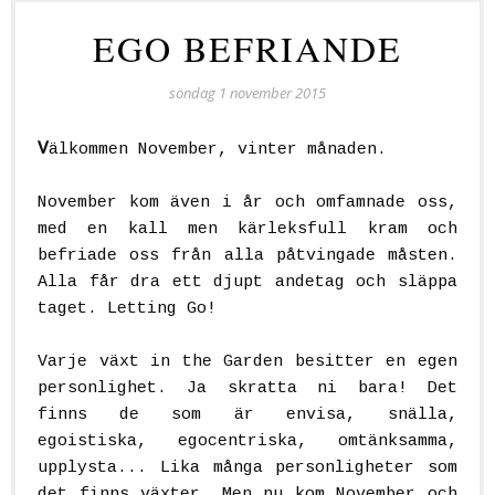
EGO BEFRIANDE
söndag 1 november 2015
V
älkommen November, vinter månaden.
November kom även i år och omfamnade oss,
med en kall men kärleksfull kram och
befriade oss från alla påtvingade måsten.
Alla får dra ett djupt andetag och släppa
taget. Letting Go!
Varje växt in the Garden besitter en egen
personlighet. Ja skratta ni bara! Det
finns de som är envisa, snälla,
egoistiska, egocentriska, omtänksamma,
upplysta... Lika många personligheter som
det finns växter. Men nu kom November och