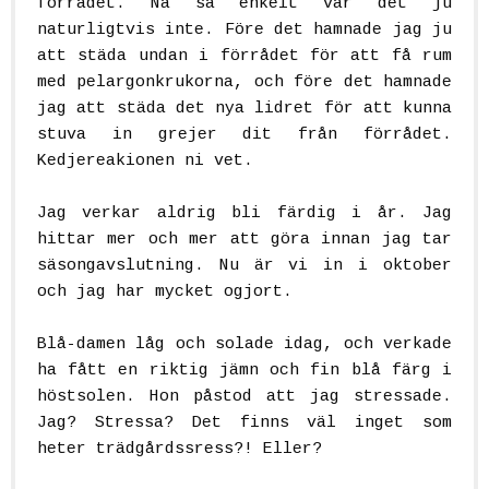
förrådet. Nå så enkelt var det ju
naturligtvis inte. Före det hamnade jag ju
att städa undan i förrådet för att få rum
med pelargonkrukorna, och före det hamnade
jag att städa det nya lidret för att kunna
stuva in grejer dit från förrådet.
Kedjereakionen ni vet.
Jag verkar aldrig bli färdig i år. Jag
hittar mer och mer att göra innan jag tar
säsongavslutning. Nu är vi in i oktober
och jag har mycket ogjort.
Blå-damen låg och solade idag, och verkade
ha fått en riktig jämn och fin blå färg i
höstsolen. Hon påstod att jag stressade.
Jag? Stressa? Det finns väl inget som
heter trädgårdssress?! Eller?