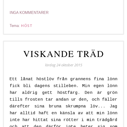
INGA KOMMENTARER
HÖST
Tema:
VISKANDE TRÄD
lördag 24 oktober 2015
Ett lånat höstlöv från grannens fina lönn
fick bli dagens stilleben. Min egen lönn
har aldrig gett höstfärg. Den är grön
tills frosten tar andan ur den, och fäller
därefter sina bruna skrumpna löv... Jag
har alltid haft en känsla av att min lönn
inte har hittat sina rötter i min trädgård
och att den därför inte beter sig som