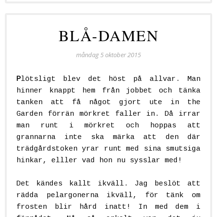
BLÅ-DAMEN
måndag 5 oktober 2015
P
lötsligt blev det höst på allvar. Man
hinner knappt hem från jobbet och tänka
tanken att få något gjort ute in the
Garden förrän mörkret faller in. Då irrar
man runt i mörkret och hoppas att
grannarna inte ska märka att den där
trädgårdstoken yrar runt med sina smutsiga
hinkar, elller vad hon nu sysslar med!
Det kändes kallt ikväll. Jag beslöt att
rädda pelargonerna ikväll, för tänk om
frosten blir hård inatt! In med dem i