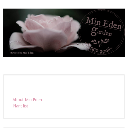
.
About Min Eden
Plant list