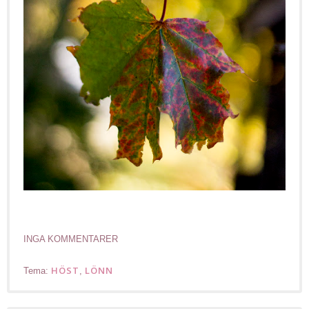
INGA KOMMENTARER
HÖST
LÖNN
Tema:
,