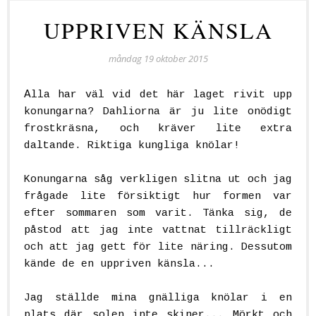
UPPRIVEN KÄNSLA
måndag 19 oktober 2015
A
lla har väl vid det här laget rivit upp
konungarna? Dahliorna är ju lite onödigt
frostkräsna, och kräver lite extra
daltande. Riktiga kungliga knölar!
Konungarna såg verkligen slitna ut och jag
frågade lite försiktigt hur formen var
efter sommaren som varit. Tänka sig, de
påstod att jag inte vattnat tillräckligt
och att jag gett för lite näring. Dessutom
kände de en uppriven känsla...
Jag ställde mina gnälliga knölar i en
plats där solen inte skiner... Mörkt och