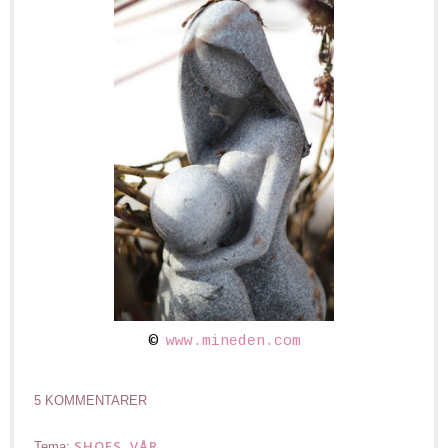
©
www.mineden.com
5 KOMMENTARER
SHOES
VÅR
Tema:
,