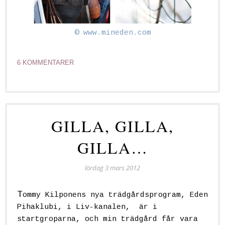
©
www.mineden.com
6 KOMMENTARER
GILLA, GILLA,
GILLA…
lördag 3 mars 2012
T
ommy Kilponens nya trädgårdsprogram, Eden
Pihaklubi, i Liv-kanalen, är i
startgroparna, och min trädgård får vara