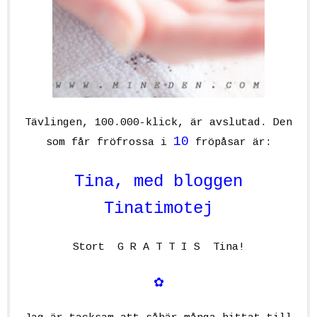
Tävlingen, 100.000-klick, är avslutad. Den
10
som får fröfrossa i
fröpåsar är:
Tina, med bloggen
Tinatimotej
Stort G R A T T I S Tina!
✿