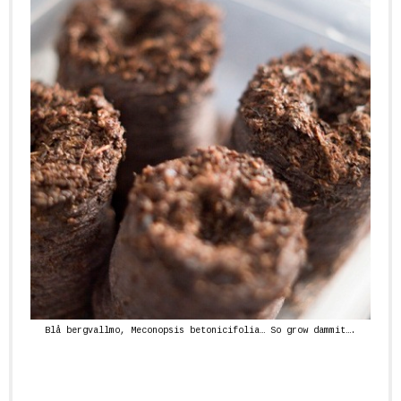
Blå bergvallmo
, Meconopsis betonicifolia… So grow dammit….