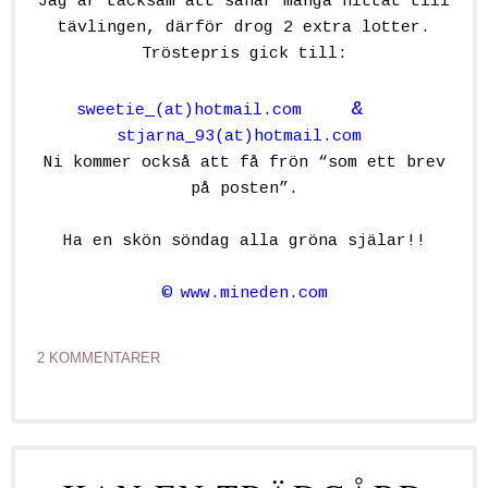
Jag är tacksam att såhär många hittat till
tävlingen, därför drog 2 extra lotter.
Tröstepris gick till:
&
sweetie_(at)hotmail.com
stjarna_93(at)hotmail.com
Ni kommer också att få frön “som ett brev
på posten”.
Ha en skön söndag alla gröna själar!!
©
www.mineden.com
2 KOMMENTARER