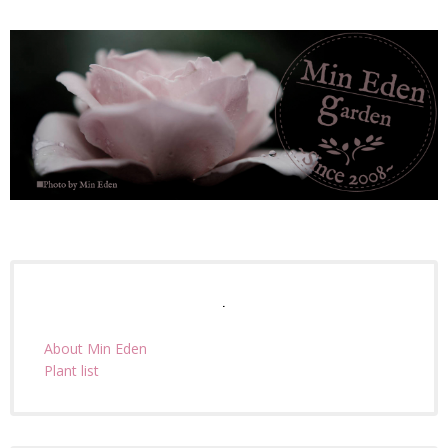
.
About Min Eden
Plant list