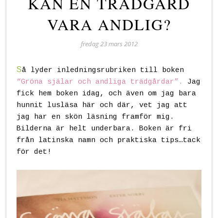
KAN EN TRÄDGÅRD
VARA ANDLIG?
fredag 23 mars 2012
S
å lyder inledningsrubriken till boken
“Gröna själar och andliga trädgårdar”.
Jag
fick hem boken idag, och även om jag bara
hunnit lusläsa här och där, vet jag att
jag har en skön läsning framför mig.
Bilderna är helt underbara. Boken är fri
från latinska namn och praktiska tips…tack
för det!