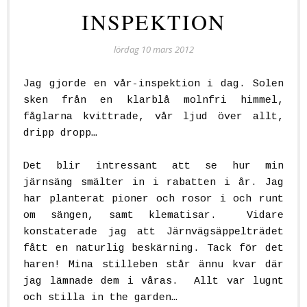
INSPEKTION
lördag 10 mars 2012
Jag gjorde en vår-inspektion i dag. Solen
sken från en klarblå molnfri himmel,
fåglarna kvittrade, vår ljud över allt,
dripp dropp…
Det blir intressant att se hur min
järnsäng smälter in i rabatten i år. Jag
har planterat pioner och rosor i och runt
om sängen, samt klematisar. Vidare
konstaterade jag att Järnvägsäppelträdet
fått en naturlig beskärning. Tack för det
haren! Mina stilleben står ännu kvar där
jag lämnade dem i våras. Allt var lugnt
och stilla in the garden…