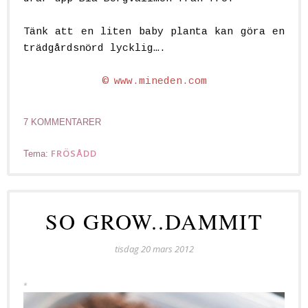
Tänk att en liten baby planta kan göra en
trädgårdsnörd lycklig….
©
www.mineden.com
7 KOMMENTARER
FRÖSÅDD
Tema:
SO GROW..DAMMIT
tisdag 20 mars 2012