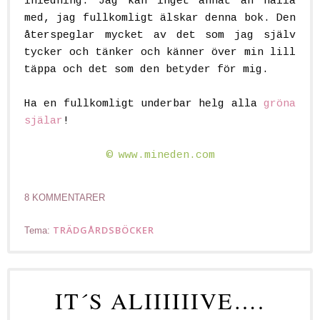
inledning. Jag kan inget annat än hålla
med, jag fullkomligt älskar denna bok. Den
återspeglar mycket av det som jag själv
tycker och tänker och känner över min lill
täppa och det som den betyder för mig.
Ha en fullkomligt underbar helg alla
gröna
själar
!
©
www.mineden.com
8 KOMMENTARER
TRÄDGÅRDSBÖCKER
Tema:
IT´S ALIIIIIIVE….