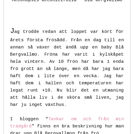
Meconopsis betonicifolia * Blå bergvallmo
J
ag trodde redan att loppet var kört för
årets första frösådd. Från en dag till en
annan så växer det ändå upp en baby Blå
Bergvallmo. Fröna har varit i kylskåpet
hela vintern. Av 10 frön har bara 1 enda
frö grott än så länge, men då har jag bara
haft dem i lite över en vecka. Jag har
haft dem i hallen och temperaturen har
legat runt +10. Nu blir det en utmaning
att hålla liv i de sköra små liven, jag
har ju inget växthus.
I bloggen “
Tankar om och från min
trädgård
” finns en bra beskrivning hur man
drar upp Blå Bergvallmon från frö.