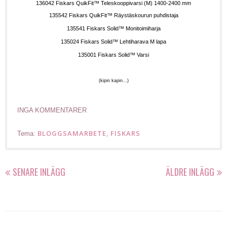
136042
Fiskars QuikFit™ Teleskooppivarsi (M) 1400-2400 mm
135542
Fiskars QuikFit™ Räystäskourun puhdistaja
135541
Fiskars Solid™ Monitoimiharja
135024
Fiskars Solid™ Lehtiharava M lapa
135001
Fiskars Solid™ Varsi
(kipin kapin...)
INGA KOMMENTARER
BLOGGSAMARBETE
FISKARS
Tema:
,
SENARE INLÄGG
ÄLDRE INLÄGG