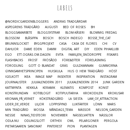
LABELS
@NORDICGARDENBLOGGERS
ANDRAS TRÄDGÅRDAR
ASPEGRENS TRÄDGÅRD
AUGUSTI
BED OF ROSES
BH
BLOGGSAMARBETE
BLOGGSYSTRAR
BLOM-KÅSERI
BLOMMIG FREDAG
BLOSSOM
BLÅSIPPA
BOSCH
BOSCH INDEGO
BOSSE_THE_CAT
BRUNNSLOCKET
BYGGPROJEKT
CASA
CASA DE FLORES
CHI
CV
DAHLIOR
DAME EDEN
DAMM
DIGITAL ART
DIY
EDEN PIHAKLUBI
EGO
ETT.OGRÄS.OM.DAGEN
EVITA
FAMILJEN_SNÖDROPPE
FISKARS
FLASHBACKS
FROST
FRÖSÅDD
FÖRE&EFTER
FÖRELÄSNING
FÖRODLING
GOTT O BLANDAT
GRÄS
GULDKANNAN
GUMMORNA
GYNNSAMHETSPRINCIPEN
HUISKULA
HUS O HEM TRÄDGÅRD
HÖST
IGELKOTT
IKEA
IMAGE MAP
INSEKTER
INSPIRATION
INSTAGRAM
JOURNALISTER
JULKALENDERN 2011
JULKALENDERN 2014
JUNK GARDEN
KATTMYNTA
KEKKILÄ
KERAMIK
KLEMATIS
KOMPOST
KONST
KONSTRUNDAN
KOTIBLOGIT
KOTIPUUTARHA
KROKODILEN
KROKUSAR
KRONAN_PÅ_VERKET
KÖKSTRÄDGÅRD
LA SIESTA
LAW_OF_ATTRACTION
LIDER_DE_VERDE
LILJOR
LOPPISFYND
LUKTÄRTER
LÖNN
MARS
MIN TRÄDGÅRD
MOSSA
MÅNDAGS_TEMA
MÄSSOR
NELSON_GARDEN
NESSIE
NINAS_TIDSTEORI
NOVEMBER
NÄSSELVATTEN
NÄSSLOR
ODLA.NU
ODLINGSLOTT
ORTHEX
OWL
PELARGONER
PERGOLA
PIETARSAAREN SANOMAT
PINTEREST
PION
PLANTAGEN