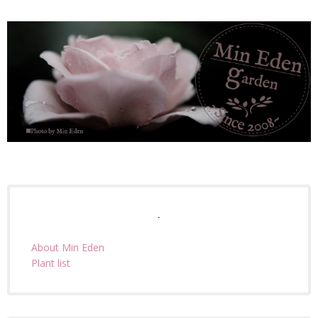
.
About Min Eden
Plant list