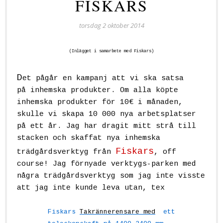
FISKARS
torsdag 2 oktober 2014
(Inlägget i samarbete med Fiskars)
D
et pågår en kampanj att vi ska satsa
på inhemska produkter. Om alla köpte
inhemska produkter för 10€ i månaden,
skulle vi skapa 10 000 nya arbetsplatser
på ett år. Jag har dragit mitt strå till
stacken och skaffat nya inhemska
Fiskars
trädgårdsverktyg från
, off
course! Jag förnyade verktygs-parken med
några trädgårdsverktyg som jag inte visste
att jag inte kunde leva utan, tex
Fiskars
Takrännerensare
med
ett