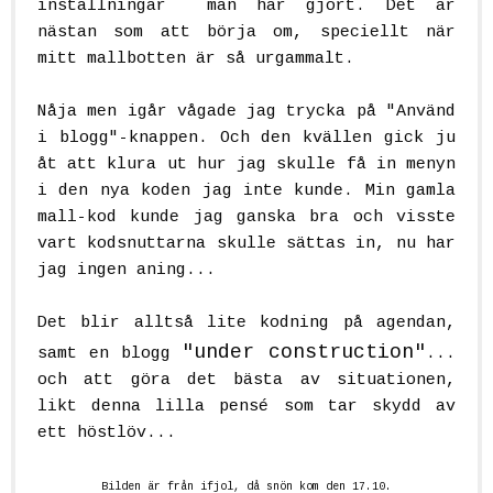
inställningar man har gjort. Det är
nästan som att börja om, speciellt när
mitt mallbotten är så urgammalt.
Nåja men igår vågade jag trycka på "Använd
i blogg"-knappen. Och den kvällen gick ju
åt att klura ut hur jag skulle få in menyn
i den nya koden jag inte kunde. Min gamla
mall-kod kunde jag ganska bra och visste
vart kodsnuttarna skulle sättas in, nu har
jag ingen aning...
Det blir alltså lite kodning på agendan,
"under construction"
samt en blogg
...
och att göra det bästa av situationen,
likt denna lilla pensé som tar skydd av
ett höstlöv...
Bilden är från ifjol, då snön kom den 17.10.