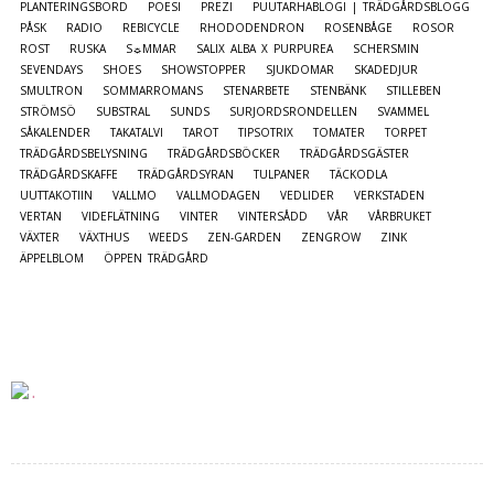
PLANTERINGSBORD
POESI
PREZI
PUUTARHABLOGI | TRÄDGÅRDSBLOGG
PÅSK
RADIO
REBICYCLE
RHODODENDRON
ROSENBÅGE
ROSOR
ROST
RUSKA
S☼MMAR
SALIX ALBA X PURPUREA
SCHERSMIN
SEVENDAYS
SHOES
SHOWSTOPPER
SJUKDOMAR
SKADEDJUR
SMULTRON
SOMMARROMANS
STENARBETE
STENBÄNK
STILLEBEN
STRÖMSÖ
SUBSTRAL
SUNDS
SURJORDSRONDELLEN
SVAMMEL
SÅKALENDER
TAKATALVI
TAROT
TIPSOTRIX
TOMATER
TORPET
TRÄDGÅRDSBELYSNING
TRÄDGÅRDSBÖCKER
TRÄDGÅRDSGÄSTER
TRÄDGÅRDSKAFFE
TRÄDGÅRDSYRAN
TULPANER
TÄCKODLA
UUTTAKOTIIN
VALLMO
VALLMODAGEN
VEDLIDER
VERKSTADEN
VERTAN
VIDEFLÄTNING
VINTER
VINTERSÅDD
VÅR
VÅRBRUKET
VÄXTER
VÄXTHUS
WEEDS
ZEN-GARDEN
ZENGROW
ZINK
ÄPPELBLOM
ÖPPEN TRÄDGÅRD