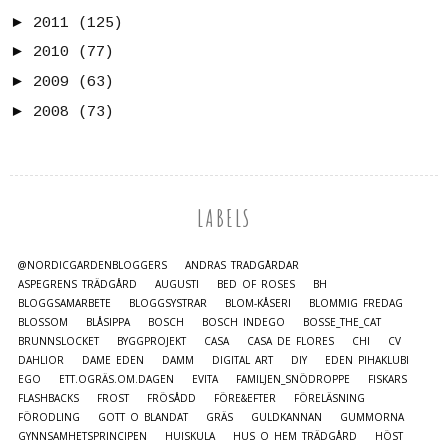
►
2011
(125)
►
2010
(77)
►
2009
(63)
►
2008
(73)
LABELS
@NORDICGARDENBLOGGERS
ANDRAS TRÄDGÅRDAR
ASPEGRENS TRÄDGÅRD
AUGUSTI
BED OF ROSES
BH
BLOGGSAMARBETE
BLOGGSYSTRAR
BLOM-KÅSERI
BLOMMIG FREDAG
BLOSSOM
BLÅSIPPA
BOSCH
BOSCH INDEGO
BOSSE_THE_CAT
BRUNNSLOCKET
BYGGPROJEKT
CASA
CASA DE FLORES
CHI
CV
DAHLIOR
DAME EDEN
DAMM
DIGITAL ART
DIY
EDEN PIHAKLUBI
EGO
ETT.OGRÄS.OM.DAGEN
EVITA
FAMILJEN_SNÖDROPPE
FISKARS
FLASHBACKS
FROST
FRÖSÅDD
FÖRE&EFTER
FÖRELÄSNING
FÖRODLING
GOTT O BLANDAT
GRÄS
GULDKANNAN
GUMMORNA
GYNNSAMHETSPRINCIPEN
HUISKULA
HUS O HEM TRÄDGÅRD
HÖST