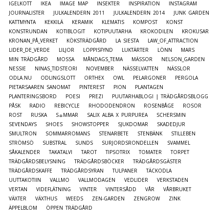
IGELKOTT
IKEA
IMAGE MAP
INSEKTER
INSPIRATION
INSTAGRAM
JOURNALISTER
JULKALENDERN 2011
JULKALENDERN 2014
JUNK GARDEN
KATTMYNTA
KEKKILÄ
KERAMIK
KLEMATIS
KOMPOST
KONST
KONSTRUNDAN
KOTIBLOGIT
KOTIPUUTARHA
KROKODILEN
KROKUSAR
KRONAN_PÅ_VERKET
KÖKSTRÄDGÅRD
LA SIESTA
LAW_OF_ATTRACTION
LIDER_DE_VERDE
LILJOR
LOPPISFYND
LUKTÄRTER
LÖNN
MARS
MIN TRÄDGÅRD
MOSSA
MÅNDAGS_TEMA
MÄSSOR
NELSON_GARDEN
NESSIE
NINAS_TIDSTEORI
NOVEMBER
NÄSSELVATTEN
NÄSSLOR
ODLA.NU
ODLINGSLOTT
ORTHEX
OWL
PELARGONER
PERGOLA
PIETARSAAREN SANOMAT
PINTEREST
PION
PLANTAGEN
PLANTERINGSBORD
POESI
PREZI
PUUTARHABLOGI | TRÄDGÅRDSBLOGG
PÅSK
RADIO
REBICYCLE
RHODODENDRON
ROSENBÅGE
ROSOR
ROST
RUSKA
S☼MMAR
SALIX ALBA X PURPUREA
SCHERSMIN
SEVENDAYS
SHOES
SHOWSTOPPER
SJUKDOMAR
SKADEDJUR
SMULTRON
SOMMARROMANS
STENARBETE
STENBÄNK
STILLEBEN
STRÖMSÖ
SUBSTRAL
SUNDS
SURJORDSRONDELLEN
SVAMMEL
SÅKALENDER
TAKATALVI
TAROT
TIPSOTRIX
TOMATER
TORPET
TRÄDGÅRDSBELYSNING
TRÄDGÅRDSBÖCKER
TRÄDGÅRDSGÄSTER
TRÄDGÅRDSKAFFE
TRÄDGÅRDSYRAN
TULPANER
TÄCKODLA
UUTTAKOTIIN
VALLMO
VALLMODAGEN
VEDLIDER
VERKSTADEN
VERTAN
VIDEFLÄTNING
VINTER
VINTERSÅDD
VÅR
VÅRBRUKET
VÄXTER
VÄXTHUS
WEEDS
ZEN-GARDEN
ZENGROW
ZINK
ÄPPELBLOM
ÖPPEN TRÄDGÅRD