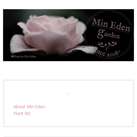
.
About Min Eden
Plant list