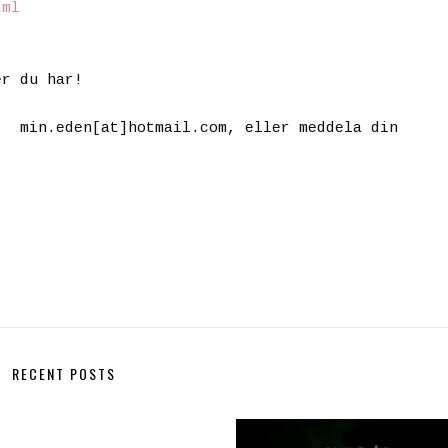
tml
er du har!
 på
min.eden[at]hotmail.com
, eller meddela din
RECENT POSTS