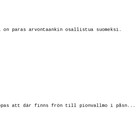
a on paras arvontaankin osallistua suomeksi.
ppas att där finns frön till pionvallmo i påsn...