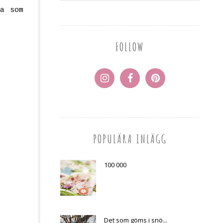
la som
FOLLOW
POPULÄRA INLÄGG
100 000
Det som göms i snö...