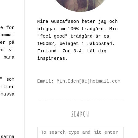
Nina Gustafsson heter jag och
de för
bloggar om 100% trädgård. Min
gammal
"feel good" trädgård är ca
ser på
1000m2, beläget i Jakobstad,
ar vi
Finland. Zon 3-4. Låt dig
r bara
inspireras.
” som
Email: Min.Eden[ät]hotmail.com
sitter
massa
SEARCH
sarna