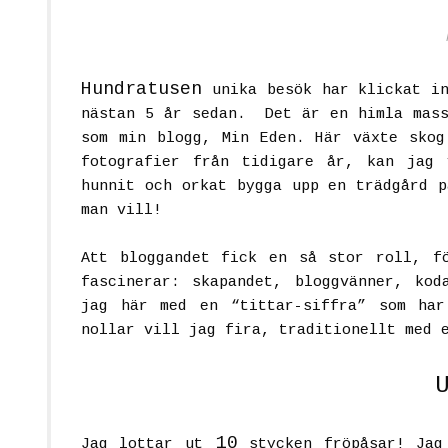
Hundratusen
unika besök har klickat in
nästan 5 år sedan. Det är en himla mass
som min blogg, Min Eden. Här växte skog
fotografier från tidigare år, kan jag
hunnit och orkat bygga upp en trädgård p
man vill!
Att bloggandet fick en så stor roll, f
fascinerar: skapandet, bloggvänner, kod
jag här med en “tittar-siffra” som ha
nollar vill jag fira, traditionellt med 
10
Jag lottar ut
stycken fröpåsar! Jag 