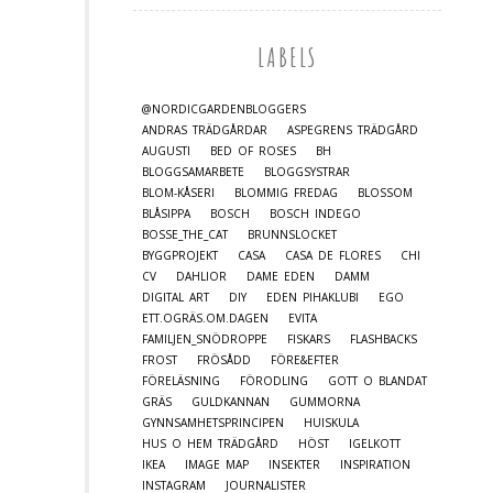
LABELS
@NORDICGARDENBLOGGERS
ANDRAS TRÄDGÅRDAR
ASPEGRENS TRÄDGÅRD
AUGUSTI
BED OF ROSES
BH
BLOGGSAMARBETE
BLOGGSYSTRAR
BLOM-KÅSERI
BLOMMIG FREDAG
BLOSSOM
BLÅSIPPA
BOSCH
BOSCH INDEGO
BOSSE_THE_CAT
BRUNNSLOCKET
BYGGPROJEKT
CASA
CASA DE FLORES
CHI
CV
DAHLIOR
DAME EDEN
DAMM
DIGITAL ART
DIY
EDEN PIHAKLUBI
EGO
ETT.OGRÄS.OM.DAGEN
EVITA
FAMILJEN_SNÖDROPPE
FISKARS
FLASHBACKS
FROST
FRÖSÅDD
FÖRE&EFTER
FÖRELÄSNING
FÖRODLING
GOTT O BLANDAT
GRÄS
GULDKANNAN
GUMMORNA
GYNNSAMHETSPRINCIPEN
HUISKULA
HUS O HEM TRÄDGÅRD
HÖST
IGELKOTT
IKEA
IMAGE MAP
INSEKTER
INSPIRATION
INSTAGRAM
JOURNALISTER