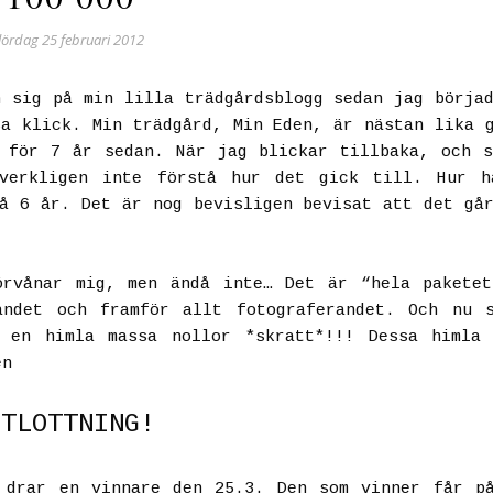
lördag 25 februari 2012
 sig på min lilla trädgårdsblogg sedan jag börja
a klick. Min trädgård, Min Eden, är nästan lika 
 för 7 år sedan. När jag blickar tillbaka, och 
 verkligen inte förstå hur det gick till. Hur h
å 6 år. Det är nog bevisligen bevisat att det gå
örvånar mig, men ändå inte… Det är “hela paketet
andet och framför allt fotograferandet. Och nu 
r en himla massa nollor
*skratt*
!!! Dessa himla 
en
UTLOTTNING!
drar en vinnare den 25.3. Den som vinner får på