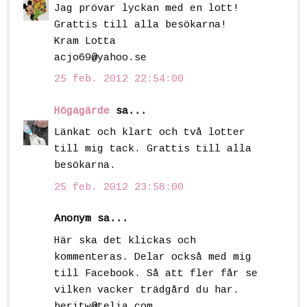
Jag prövar lyckan med en lott!
Grattis till alla besökarna!
Kram Lotta
acjo69@yahoo.se
25 feb. 2012 22:54:00
Högagärde
sa...
Länkat och klart och två lotter
till mig tack. Grattis till alla
besökarna.
25 feb. 2012 23:58:00
Anonym sa...
Här ska det klickas och
kommenteras. Delar också med mig
till Facebook. Så att fler får se
vilken vacker trädgård du har.
beritw@telia.com