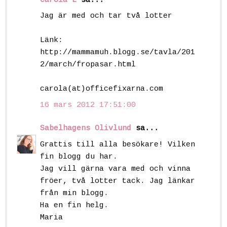
Carola L
sa...
Jag är med och tar två lotter
Länk:
http://mammamuh.blogg.se/tavla/201
2/march/fropasar.html
carola(at)officefixarna.com
16 mars 2012 17:51:00
Sabelhagens Olivlund
sa...
Grattis till alla besökare! Vilken
fin blogg du har.
Jag vill gärna vara med och vinna
fröer, två lotter tack. Jag länkar
från min blogg.
Ha en fin helg.
Maria