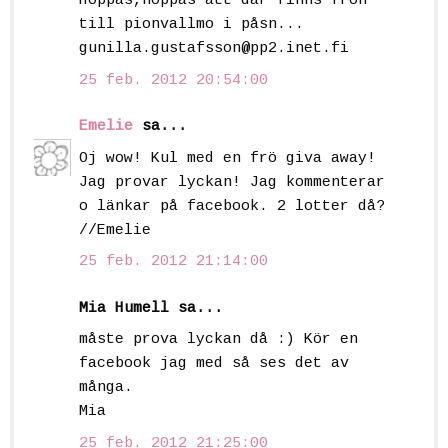
Hoppas,hoppas att där finns frön
till pionvallmo i påsn...
gunilla.gustafsson@pp2.inet.fi
25 feb. 2012 20:54:00
Emelie
sa...
Oj wow! Kul med en frö giva away!
Jag provar lyckan! Jag kommenterar
o länkar på facebook. 2 lotter då?
//Emelie
25 feb. 2012 21:14:00
Mia Humell sa...
måste prova lyckan då :) Kör en
facebook jag med så ses det av
många.
Mia
25 feb. 2012 21:25:00