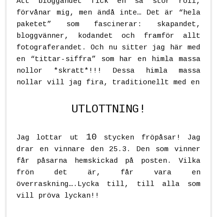
Att bloggandet fick en så stor roll,
förvånar mig, men ändå inte… Det är “hela
paketet” som fascinerar: skapandet,
bloggvänner, kodandet och framför allt
fotograferandet. Och nu sitter jag här med
en “tittar-siffra” som har en himla massa
nollor
*skratt*
!!! Dessa himla massa
nollar vill jag fira, traditionellt med en
UTLOTTNING!
10
Jag lottar ut
stycken fröpåsar! Jag
drar en vinnare den 25.3. Den som vinner
får påsarna hemskickad på posten. Vilka
frön det är, får vara en
överraskning….Lycka till, till alla som
vill pröva lyckan!!