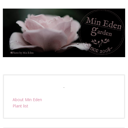
.
About Min Eden
Plant list