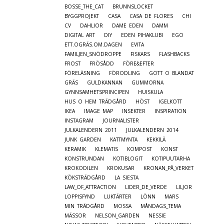
BOSSE_THE_CAT
BRUNNSLOCKET
BYGGPROJEKT
CASA
CASA DE FLORES
CHI
CV
DAHLIOR
DAME EDEN
DAMM
DIGITAL ART
DIY
EDEN PIHAKLUBI
EGO
ETT.OGRÄS.OM.DAGEN
EVITA
FAMILJEN_SNÖDROPPE
FISKARS
FLASHBACKS
FROST
FRÖSÅDD
FÖRE&EFTER
FÖRELÄSNING
FÖRODLING
GOTT O BLANDAT
GRÄS
GULDKANNAN
GUMMORNA
GYNNSAMHETSPRINCIPEN
HUISKULA
HUS O HEM TRÄDGÅRD
HÖST
IGELKOTT
IKEA
IMAGE MAP
INSEKTER
INSPIRATION
INSTAGRAM
JOURNALISTER
JULKALENDERN 2011
JULKALENDERN 2014
JUNK GARDEN
KATTMYNTA
KEKKILÄ
KERAMIK
KLEMATIS
KOMPOST
KONST
KONSTRUNDAN
KOTIBLOGIT
KOTIPUUTARHA
KROKODILEN
KROKUSAR
KRONAN_PÅ_VERKET
KÖKSTRÄDGÅRD
LA SIESTA
LAW_OF_ATTRACTION
LIDER_DE_VERDE
LILJOR
LOPPISFYND
LUKTÄRTER
LÖNN
MARS
MIN TRÄDGÅRD
MOSSA
MÅNDAGS_TEMA
MÄSSOR
NELSON_GARDEN
NESSIE