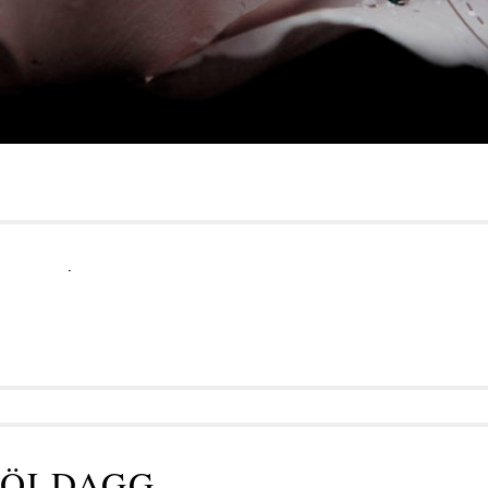
.
ÖLDAGG...