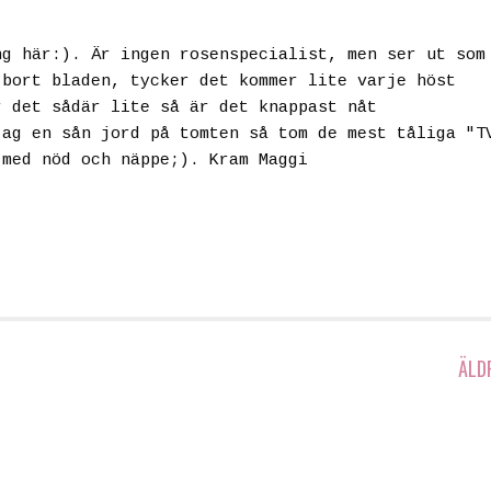
ng här:). Är ingen rosenspecialist, men ser ut som
 bort bladen, tycker det kommer lite varje höst
r det sådär lite så är det knappast nåt
jag en sån jord på tomten så tom de mest tåliga "T
 med nöd och näppe;). Kram Maggi
ÄLD