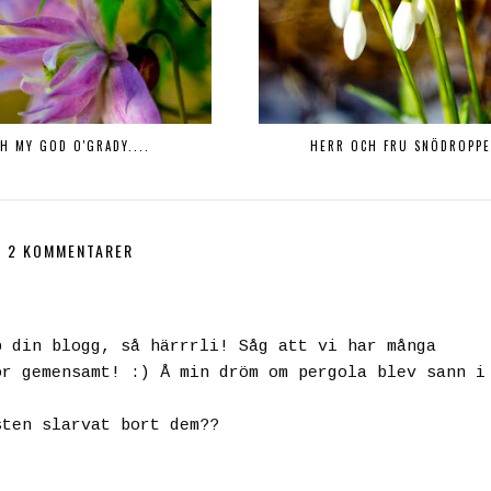
H MY GOD O'GRADY....
HERR OCH FRU SNÖDROPP
2 KOMMENTARER
p din blogg, så härrrli! Såg att vi har många
or gemensamt! :) Å min dröm om pergola blev sann i
sten slarvat bort dem??