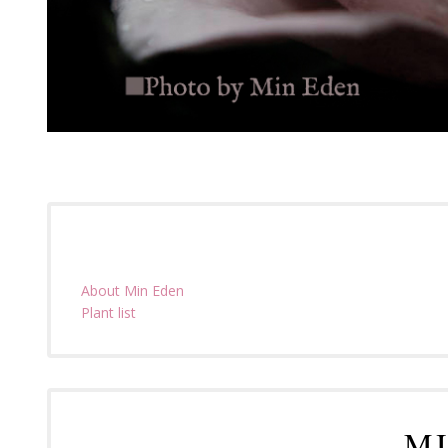
About Min Eden
Plant list
MJ