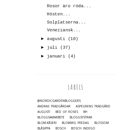
Rosor äro röda...
Hösten...
Solplatserna...
Veneziansk...
►
augusti
(10)
►
juli
(37)
►
januari
(4)
LABELS
@NORDICGARDENBLOGGERS
ANDRAS TRÄDGÅRDAR
ASPEGRENS TRÄDGÅRD
AUGUSTI
BED OF ROSES
BH
BLOGGSAMARBETE
BLOGGSYSTRAR
BLOM-KÅSERI
BLOMMIG FREDAG
BLOSSOM
BLÅSIPPA
BOSCH
BOSCH INDEGO