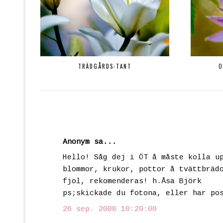
TRÄDGÅRDS-TANT
O
Anonym sa...
Hello! Såg dej i ÖT å måste kolla u
blommor, krukor, pottor å tvättbräd
fjol, rekomenderas! h.Åsa Björk
ps;skickade du fotona, eller har po
26 sep. 2008 10:29:00