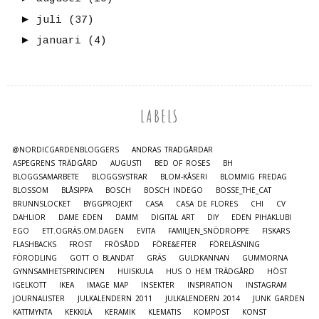
►
juli
(37)
►
januari
(4)
LABELS
@NORDICGARDENBLOGGERS
ANDRAS TRÄDGÅRDAR
ASPEGRENS TRÄDGÅRD
AUGUSTI
BED OF ROSES
BH
BLOGGSAMARBETE
BLOGGSYSTRAR
BLOM-KÅSERI
BLOMMIG FREDAG
BLOSSOM
BLÅSIPPA
BOSCH
BOSCH INDEGO
BOSSE_THE_CAT
BRUNNSLOCKET
BYGGPROJEKT
CASA
CASA DE FLORES
CHI
CV
DAHLIOR
DAME EDEN
DAMM
DIGITAL ART
DIY
EDEN PIHAKLUBI
EGO
ETT.OGRÄS.OM.DAGEN
EVITA
FAMILJEN_SNÖDROPPE
FISKARS
FLASHBACKS
FROST
FRÖSÅDD
FÖRE&EFTER
FÖRELÄSNING
FÖRODLING
GOTT O BLANDAT
GRÄS
GULDKANNAN
GUMMORNA
GYNNSAMHETSPRINCIPEN
HUISKULA
HUS O HEM TRÄDGÅRD
HÖST
IGELKOTT
IKEA
IMAGE MAP
INSEKTER
INSPIRATION
INSTAGRAM
JOURNALISTER
JULKALENDERN 2011
JULKALENDERN 2014
JUNK GARDEN
KATTMYNTA
KEKKILÄ
KERAMIK
KLEMATIS
KOMPOST
KONST