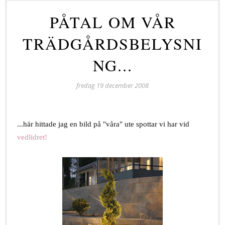
PÅTAL OM VÅR
TRÄDGÅRDSBELYSNI
NG...
fredag 19 december 2008
...här hittade jag en bild på "våra" ute spottar vi har vid
vedlidret!
h