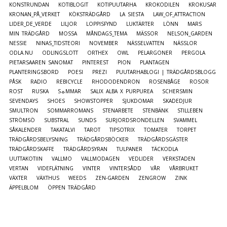
KONSTRUNDAN
KOTIBLOGIT
KOTIPUUTARHA
KROKODILEN
KROKUSAR
KRONAN_PÅ_VERKET
KÖKSTRÄDGÅRD
LA SIESTA
LAW_OF_ATTRACTION
LIDER_DE_VERDE
LILJOR
LOPPISFYND
LUKTÄRTER
LÖNN
MARS
MIN TRÄDGÅRD
MOSSA
MÅNDAGS_TEMA
MÄSSOR
NELSON_GARDEN
NESSIE
NINAS_TIDSTEORI
NOVEMBER
NÄSSELVATTEN
NÄSSLOR
ODLA.NU
ODLINGSLOTT
ORTHEX
OWL
PELARGONER
PERGOLA
PIETARSAAREN SANOMAT
PINTEREST
PION
PLANTAGEN
PLANTERINGSBORD
POESI
PREZI
PUUTARHABLOGI | TRÄDGÅRDSBLOGG
PÅSK
RADIO
REBICYCLE
RHODODENDRON
ROSENBÅGE
ROSOR
ROST
RUSKA
S☼MMAR
SALIX ALBA X PURPUREA
SCHERSMIN
SEVENDAYS
SHOES
SHOWSTOPPER
SJUKDOMAR
SKADEDJUR
SMULTRON
SOMMARROMANS
STENARBETE
STENBÄNK
STILLEBEN
STRÖMSÖ
SUBSTRAL
SUNDS
SURJORDSRONDELLEN
SVAMMEL
SÅKALENDER
TAKATALVI
TAROT
TIPSOTRIX
TOMATER
TORPET
TRÄDGÅRDSBELYSNING
TRÄDGÅRDSBÖCKER
TRÄDGÅRDSGÄSTER
TRÄDGÅRDSKAFFE
TRÄDGÅRDSYRAN
TULPANER
TÄCKODLA
UUTTAKOTIIN
VALLMO
VALLMODAGEN
VEDLIDER
VERKSTADEN
VERTAN
VIDEFLÄTNING
VINTER
VINTERSÅDD
VÅR
VÅRBRUKET
VÄXTER
VÄXTHUS
WEEDS
ZEN-GARDEN
ZENGROW
ZINK
ÄPPELBLOM
ÖPPEN TRÄDGÅRD