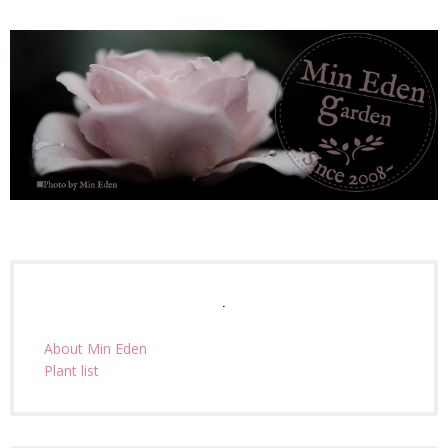
.
About Min Eden
Plant list