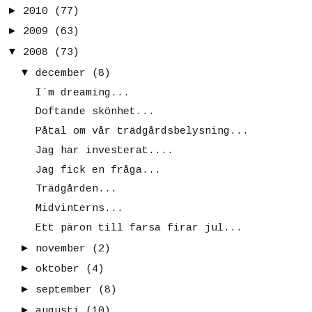
►
2010
(77)
►
2009
(63)
▼
2008
(73)
▼
december
(8)
I´m dreaming...
Doftande skönhet...
Påtal om vår trädgårdsbelysning...
Jag har investerat....
Jag fick en fråga...
Trädgården...
Midvinterns...
Ett päron till farsa firar jul...
►
november
(2)
►
oktober
(4)
►
september
(8)
►
augusti
(10)