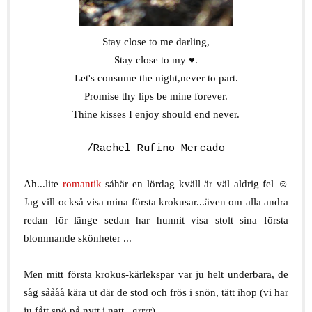
Stay close to me darling,
Stay close to my ♥.
Let's consume the night,never to part.
Promise thy lips be mine forever.
Thine kisses I enjoy should end never.
/Rachel Rufino Mercado
I love you
Ah...lite
romantik
såhär en lördag kväll är väl aldrig fel ☺
Jag vill också visa mina första krokusar...även om alla andra
redan för länge sedan har hunnit visa stolt sina första
blommande skönheter ...
Men mitt första krokus-kärlekspar var ju helt underbara, de
såg såååå kära ut där de stod och frös i snön, tätt ihop (vi har
ju fått snö på nytt i natt...grrrr).
s