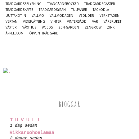
TRÄDGÅRDSBELYSNING
TRÄDGÅRDSBÖCKER
TRÄDGÅRDSGÄSTER
TRÄDGÅRDSKAFFE
TRÄDGÅRDSYRAN
TULPANER
TÄCKODLA
UUTTAKOTIIN
VALLMO
VALLMODAGEN
VEDLIDER
VERKSTADEN
VERTAN
VIDEFLÄTNING
VINTER
VINTERSÅDD
VÅR
VÅRBRUKET
VÄXTER
VÄXTHUS
WEEDS
ZEN-GARDEN
ZENGROW
ZINK
ÄPPELBLOM
ÖPPEN TRÄDGÅRD
BLOGGAR
T U V U L L
1 dag sedan
Rikkaruohoelämää
2 dagar sedan