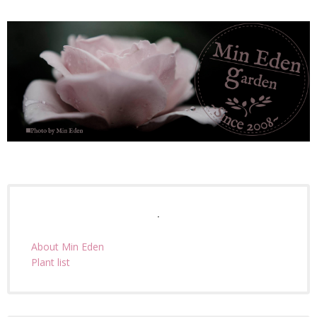
.
About Min Eden
Plant list