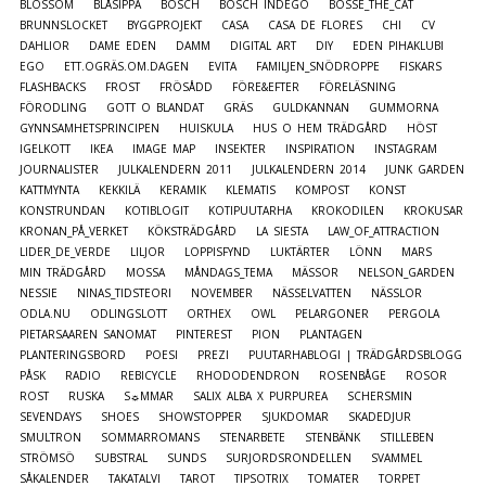
BLOSSOM
BLÅSIPPA
BOSCH
BOSCH INDEGO
BOSSE_THE_CAT
BRUNNSLOCKET
BYGGPROJEKT
CASA
CASA DE FLORES
CHI
CV
DAHLIOR
DAME EDEN
DAMM
DIGITAL ART
DIY
EDEN PIHAKLUBI
EGO
ETT.OGRÄS.OM.DAGEN
EVITA
FAMILJEN_SNÖDROPPE
FISKARS
FLASHBACKS
FROST
FRÖSÅDD
FÖRE&EFTER
FÖRELÄSNING
FÖRODLING
GOTT O BLANDAT
GRÄS
GULDKANNAN
GUMMORNA
GYNNSAMHETSPRINCIPEN
HUISKULA
HUS O HEM TRÄDGÅRD
HÖST
IGELKOTT
IKEA
IMAGE MAP
INSEKTER
INSPIRATION
INSTAGRAM
JOURNALISTER
JULKALENDERN 2011
JULKALENDERN 2014
JUNK GARDEN
KATTMYNTA
KEKKILÄ
KERAMIK
KLEMATIS
KOMPOST
KONST
KONSTRUNDAN
KOTIBLOGIT
KOTIPUUTARHA
KROKODILEN
KROKUSAR
KRONAN_PÅ_VERKET
KÖKSTRÄDGÅRD
LA SIESTA
LAW_OF_ATTRACTION
LIDER_DE_VERDE
LILJOR
LOPPISFYND
LUKTÄRTER
LÖNN
MARS
MIN TRÄDGÅRD
MOSSA
MÅNDAGS_TEMA
MÄSSOR
NELSON_GARDEN
NESSIE
NINAS_TIDSTEORI
NOVEMBER
NÄSSELVATTEN
NÄSSLOR
ODLA.NU
ODLINGSLOTT
ORTHEX
OWL
PELARGONER
PERGOLA
PIETARSAAREN SANOMAT
PINTEREST
PION
PLANTAGEN
PLANTERINGSBORD
POESI
PREZI
PUUTARHABLOGI | TRÄDGÅRDSBLOGG
PÅSK
RADIO
REBICYCLE
RHODODENDRON
ROSENBÅGE
ROSOR
ROST
RUSKA
S☼MMAR
SALIX ALBA X PURPUREA
SCHERSMIN
SEVENDAYS
SHOES
SHOWSTOPPER
SJUKDOMAR
SKADEDJUR
SMULTRON
SOMMARROMANS
STENARBETE
STENBÄNK
STILLEBEN
STRÖMSÖ
SUBSTRAL
SUNDS
SURJORDSRONDELLEN
SVAMMEL
SÅKALENDER
TAKATALVI
TAROT
TIPSOTRIX
TOMATER
TORPET