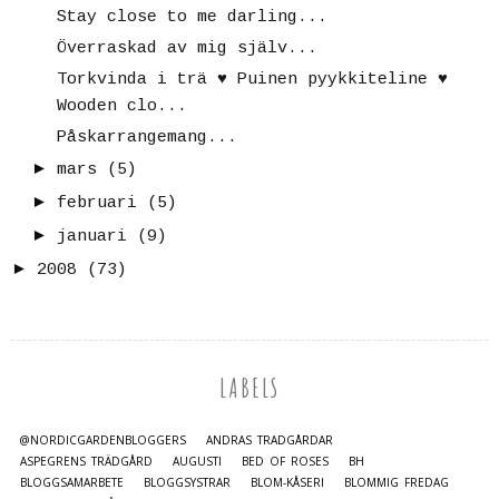
Stay close to me darling...
Överraskad av mig själv...
Torkvinda i trä ♥ Puinen pyykkiteline ♥
Wooden clo...
Påskarrangemang...
►
mars
(5)
►
februari
(5)
►
januari
(9)
►
2008
(73)
LABELS
@NORDICGARDENBLOGGERS
ANDRAS TRÄDGÅRDAR
ASPEGRENS TRÄDGÅRD
AUGUSTI
BED OF ROSES
BH
BLOGGSAMARBETE
BLOGGSYSTRAR
BLOM-KÅSERI
BLOMMIG FREDAG