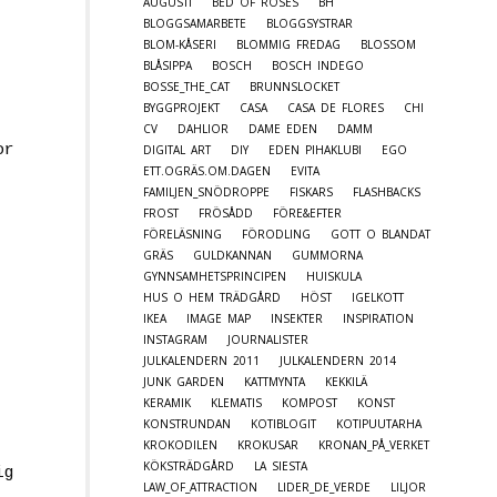
AUGUSTI
BED OF ROSES
BH
BLOGGSAMARBETE
BLOGGSYSTRAR
BLOM-KÅSERI
BLOMMIG FREDAG
BLOSSOM
BLÅSIPPA
BOSCH
BOSCH INDEGO
BOSSE_THE_CAT
BRUNNSLOCKET
BYGGPROJEKT
CASA
CASA DE FLORES
CHI
CV
DAHLIOR
DAME EDEN
DAMM
or
DIGITAL ART
DIY
EDEN PIHAKLUBI
EGO
ETT.OGRÄS.OM.DAGEN
EVITA
FAMILJEN_SNÖDROPPE
FISKARS
FLASHBACKS
FROST
FRÖSÅDD
FÖRE&EFTER
FÖRELÄSNING
FÖRODLING
GOTT O BLANDAT
GRÄS
GULDKANNAN
GUMMORNA
GYNNSAMHETSPRINCIPEN
HUISKULA
HUS O HEM TRÄDGÅRD
HÖST
IGELKOTT
IKEA
IMAGE MAP
INSEKTER
INSPIRATION
INSTAGRAM
JOURNALISTER
JULKALENDERN 2011
JULKALENDERN 2014
JUNK GARDEN
KATTMYNTA
KEKKILÄ
KERAMIK
KLEMATIS
KOMPOST
KONST
KONSTRUNDAN
KOTIBLOGIT
KOTIPUUTARHA
KROKODILEN
KROKUSAR
KRONAN_PÅ_VERKET
KÖKSTRÄDGÅRD
LA SIESTA
ig
LAW_OF_ATTRACTION
LIDER_DE_VERDE
LILJOR