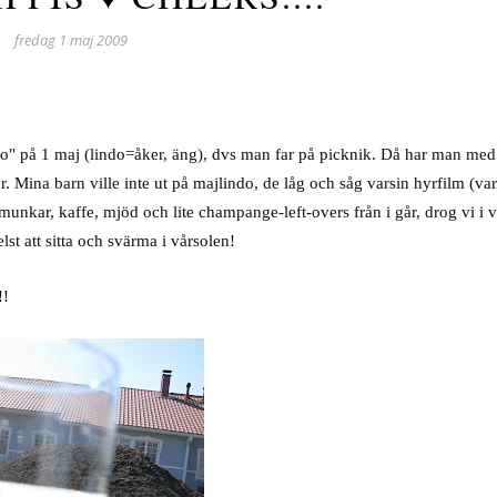
fredag 1 maj 2009
do" på 1 maj (lindo=åker, äng), dvs man far på picknik. Då har man med
 Mina barn ville inte ut på majlindo, de låg och såg varsin hyrfilm (var
unkar, kaffe, mjöd och lite champange-left-overs från i går, drog vi i vä
st att sitta och svärma i vårsolen!
!!