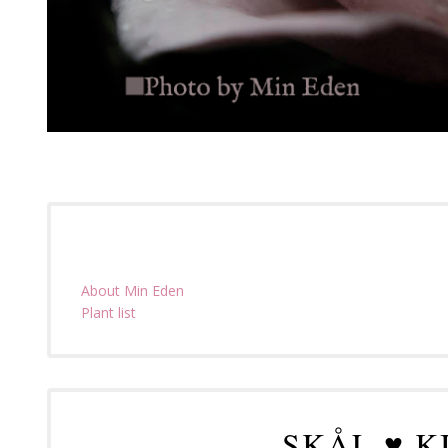
About Min Eden
Plant list
SKÅL ♥ KI