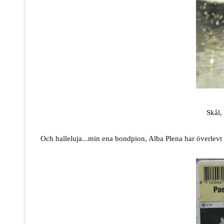
Skål,
Och halleluja...min ena bondpion, Alba Plena har överlevt v
tarhapioni