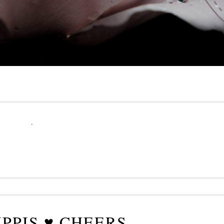
.
PPIS ♥ CHEERS....