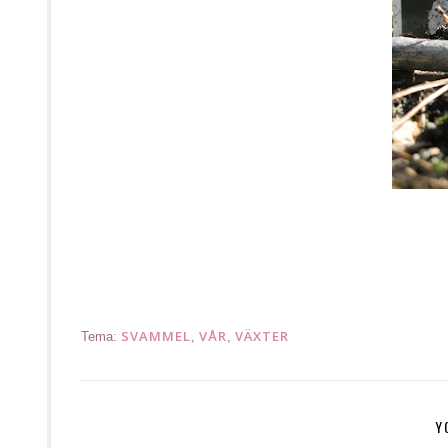
Vappu valborsmässoafton
SVAMMEL
VÅR
VÄXTER
Tema:
,
,
Y