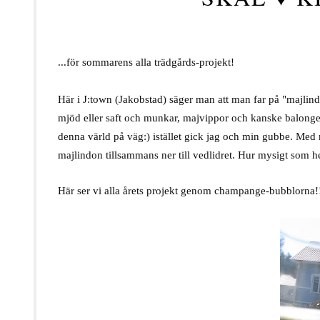
...för sommarens alla trädgårds-projekt!
Här i J:town (Jakobstad) säger man att man far på "majlin
mjöd eller saft och munkar, majvippor och kanske balonger.
denna värld på väg:) istället gick jag och min gubbe. Med m
majlindon tillsammans ner till vedlidret. Hur mysigt som hel
Här ser vi alla årets projekt genom champange-bubblorna!