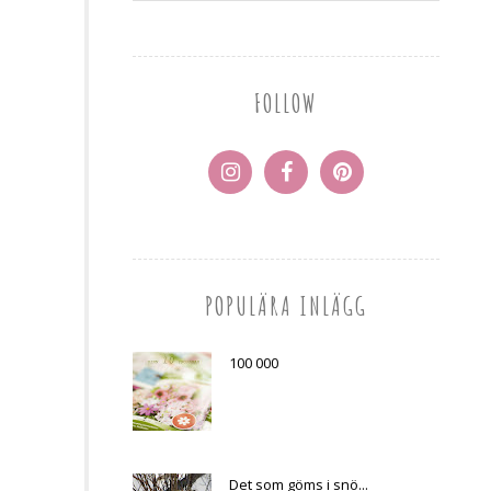
FOLLOW
POPULÄRA INLÄGG
100 000
Det som göms i snö...