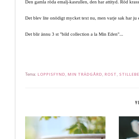
Den gamla röda emalj-kasrullen, den har attityd. Röd kras
.
Det blev lite onödigt mycket text nu, men varje sak har ju en
.
Det blir ännu 3 st "
bild collection a la Min Eden
"...
.
LOPPISFYND
MIN TRÄDGÅRD
ROST
STILLEB
Tema:
,
,
,
Y