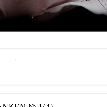
.
ANKEN № 1(4)