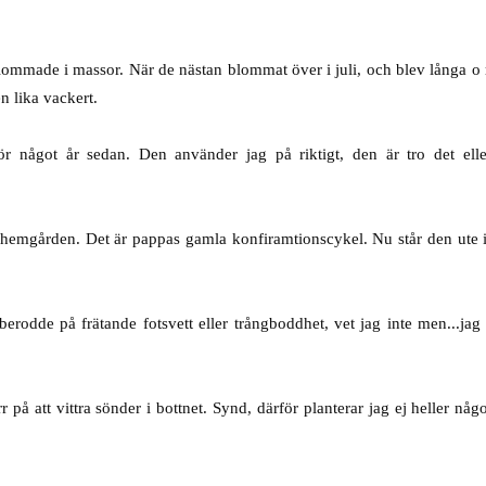
blommade i massor. När de nästan blommat över i juli, och blev långa o 
n lika vackert.
ör något år sedan. Den använder jag på riktigt, den är tro det elle
 hemgården. Det är pappas gamla konfiramtionscykel. Nu står den ute 
erodde på frätande fotsvett eller trångboddhet, vet jag inte men...jag
 på att vittra sönder i bottnet. Synd, därför planterar jag ej heller någo