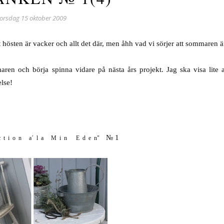
torsdag 15 oktober 2009
 att hösten är vacker och allt det där, men åhh vad vi sörjer att sommaren är
maren och börja spinna vidare på nästa års projekt. Jag ska visa lite
else!
..
№ 1
c
.
t
.
i
.
o
.
n
. ..
a´
.
l
.
a
. ..
M
.
i
.
n
.. ..
E
.
d
.
e
.
n
"