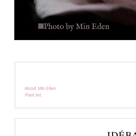
About Min Eden
Plant list
IDÉB