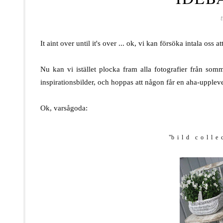
It aint over until it's over ... ok, vi kan försöka intala oss
.
Nu kan vi istället plocka fram alla fotografier från som
inspirationsbilder, och hoppas att någon får en aha-upplev
.
Ok, varsågoda:
.
"
b
.
i
.
l
.
d
. .
c
.
o
.
l
.
l
.
e
.
.