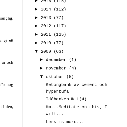
►
2015
(115)
►
2014
(112)
►
2013
(77)
ranglig,
►
2012
(117)
►
2011
(125)
r ej ett
►
2010
(77)
▼
2009
(63)
►
december
(1)
i ur och
►
november
(4)
▼
oktober
(5)
 får nog
Betongbänk av cement och
hypertufa
Idébanken № 1(4)
t i den,
Hm...Meditate on this, I
will...
Less is more...