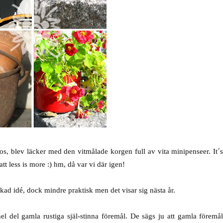
uros, blev läcker med den vitmålade korgen full av vita minipenseer. It´
tt less is more :) hm, då var vi där igen!
kad idé, dock mindre praktisk men det visar sig nästa år.
l del gamla rustiga själ-stinna föremål. De sägs ju att gamla föremå