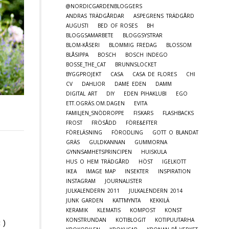
@NORDICGARDENBLOGGERS
ANDRAS TRÄDGÅRDAR
ASPEGRENS TRÄDGÅRD
AUGUSTI
BED OF ROSES
BH
BLOGGSAMARBETE
BLOGGSYSTRAR
BLOM-KÅSERI
BLOMMIG FREDAG
BLOSSOM
BLÅSIPPA
BOSCH
BOSCH INDEGO
BOSSE_THE_CAT
BRUNNSLOCKET
BYGGPROJEKT
CASA
CASA DE FLORES
CHI
CV
DAHLIOR
DAME EDEN
DAMM
DIGITAL ART
DIY
EDEN PIHAKLUBI
EGO
ETT.OGRÄS.OM.DAGEN
EVITA
FAMILJEN_SNÖDROPPE
FISKARS
FLASHBACKS
FROST
FRÖSÅDD
FÖRE&EFTER
FÖRELÄSNING
FÖRODLING
GOTT O BLANDAT
GRÄS
GULDKANNAN
GUMMORNA
GYNNSAMHETSPRINCIPEN
HUISKULA
HUS O HEM TRÄDGÅRD
HÖST
IGELKOTT
IKEA
IMAGE MAP
INSEKTER
INSPIRATION
INSTAGRAM
JOURNALISTER
JULKALENDERN 2011
JULKALENDERN 2014
JUNK GARDEN
KATTMYNTA
KEKKILÄ
KERAMIK
KLEMATIS
KOMPOST
KONST
KONSTRUNDAN
KOTIBLOGIT
KOTIPUUTARHA
:)