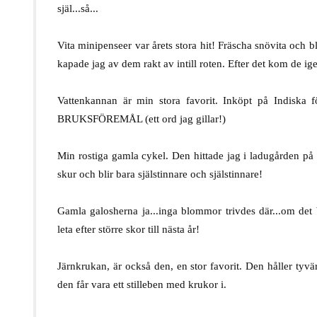
själ...så...
.
Vita minipenseer var årets stora hit! Fräscha snövita och 
kapade jag av dem rakt av intill roten. Efter det kom de ige
.
Vattenkannan är min stora favorit. Inköpt på Indiska f
BRUKSFÖREMÅL (ett ord jag gillar!)
.
Min rostiga gamla cykel. Den hittade jag i ladugården på
skur och blir bara själstinnare och själstinnare!
.
Gamla galosherna ja...inga blommor trivdes där...om det b
leta efter större skor till nästa år!
.
Järnkrukan, är också den, en stor favorit. Den håller tyvärr
den får vara ett stilleben med krukor i.
.