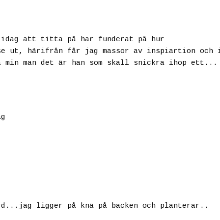
 idag att titta på har funderat på hur
se ut, härifrån får jag massor av inspiartion och 
a min man det är han som skall snickra ihop ett...
ag
rd...jag ligger på knä på backen och planterar..