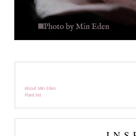
About Min Eden
Plant list
I N S 