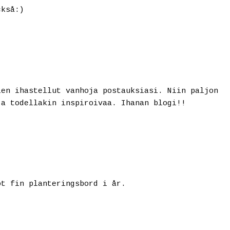
ckså:)
len ihastellut vanhoja postauksiasi. Niin paljon
ja todellakin inspiroivaa. Ihanan blogi!!
ot fin planteringsbord i år.