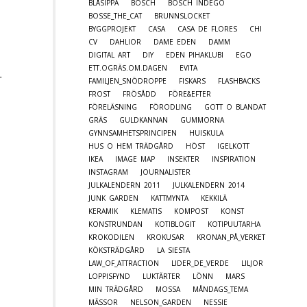
BLÅSIPPA
BOSCH
BOSCH INDEGO
BOSSE_THE_CAT
BRUNNSLOCKET
BYGGPROJEKT
CASA
CASA DE FLORES
CHI
CV
DAHLIOR
DAME EDEN
DAMM
DIGITAL ART
DIY
EDEN PIHAKLUBI
EGO
ETT.OGRÄS.OM.DAGEN
EVITA
r
FAMILJEN_SNÖDROPPE
FISKARS
FLASHBACKS
FROST
FRÖSÅDD
FÖRE&EFTER
FÖRELÄSNING
FÖRODLING
GOTT O BLANDAT
GRÄS
GULDKANNAN
GUMMORNA
GYNNSAMHETSPRINCIPEN
HUISKULA
HUS O HEM TRÄDGÅRD
HÖST
IGELKOTT
IKEA
IMAGE MAP
INSEKTER
INSPIRATION
INSTAGRAM
JOURNALISTER
JULKALENDERN 2011
JULKALENDERN 2014
JUNK GARDEN
KATTMYNTA
KEKKILÄ
KERAMIK
KLEMATIS
KOMPOST
KONST
KONSTRUNDAN
KOTIBLOGIT
KOTIPUUTARHA
KROKODILEN
KROKUSAR
KRONAN_PÅ_VERKET
KÖKSTRÄDGÅRD
LA SIESTA
LAW_OF_ATTRACTION
LIDER_DE_VERDE
LILJOR
LOPPISFYND
LUKTÄRTER
LÖNN
MARS
MIN TRÄDGÅRD
MOSSA
MÅNDAGS_TEMA
MÄSSOR
NELSON_GARDEN
NESSIE