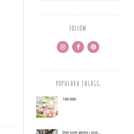
FOLLOW
POPULÄRA INLÄGG
100 000
Det som göms i snö...