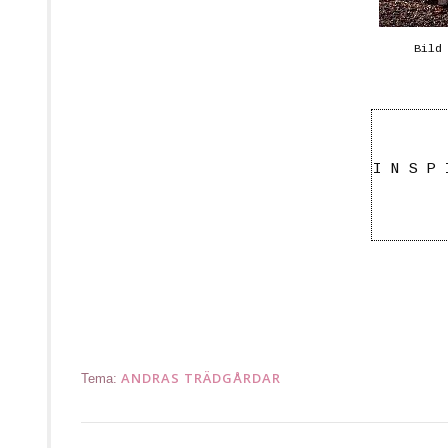
Bild
I N S P 
.
..planteringsbord pottingtable istutuspöytä hageblog
ANDRAS TRÄDGÅRDAR
Tema: