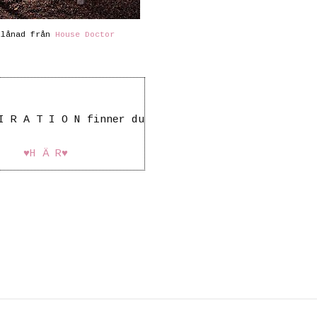
 lånad från
House Doctor
.
I R A T I O N finner du
♥H Ä R♥
 hage blog haveblog have