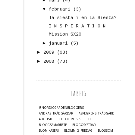
mars
(4)
▼
februari
(3)
Ta siesta i en La Siesta?
I N S P I R A T I O N
Mission SX20
►
januari
(5)
►
2009
(63)
►
2008
(73)
LABELS
@NORDICGARDENBLOGGERS
ANDRAS TRÄDGÅRDAR
ASPEGRENS TRÄDGÅRD
AUGUSTI
BED OF ROSES
BH
BLOGGSAMARBETE
BLOGGSYSTRAR
BLOM-KÅSERI
BLOMMIG FREDAG
BLOSSOM