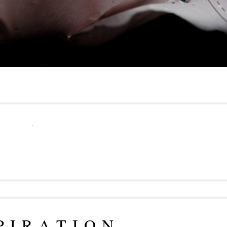
.
P I R A T I O N