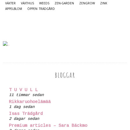
VÄXTER
VÄXTHUS
WEEDS
ZEN-GARDEN
ZENGROW
ZINK
ÄPPELBLOM
ÖPPEN TRÄDGÅRD
BLOGGAR
T U V U L L
11 timmar sedan
Rikkaruohoelämää
1 dag sedan
Isas Trädgård
2 dagar sedan
Premium articles – Sara Bäckmo