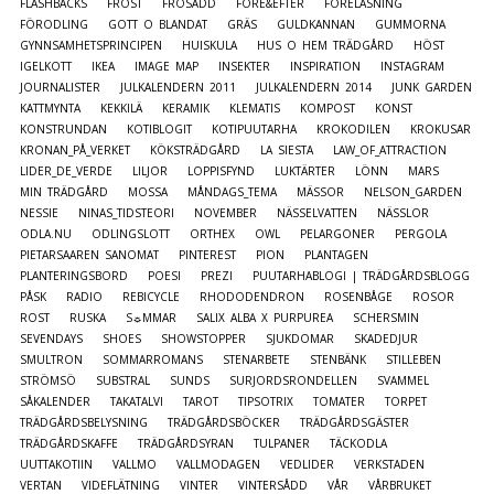
FLASHBACKS
FROST
FRÖSÅDD
FÖRE&EFTER
FÖRELÄSNING
FÖRODLING
GOTT O BLANDAT
GRÄS
GULDKANNAN
GUMMORNA
GYNNSAMHETSPRINCIPEN
HUISKULA
HUS O HEM TRÄDGÅRD
HÖST
IGELKOTT
IKEA
IMAGE MAP
INSEKTER
INSPIRATION
INSTAGRAM
JOURNALISTER
JULKALENDERN 2011
JULKALENDERN 2014
JUNK GARDEN
KATTMYNTA
KEKKILÄ
KERAMIK
KLEMATIS
KOMPOST
KONST
KONSTRUNDAN
KOTIBLOGIT
KOTIPUUTARHA
KROKODILEN
KROKUSAR
KRONAN_PÅ_VERKET
KÖKSTRÄDGÅRD
LA SIESTA
LAW_OF_ATTRACTION
LIDER_DE_VERDE
LILJOR
LOPPISFYND
LUKTÄRTER
LÖNN
MARS
MIN TRÄDGÅRD
MOSSA
MÅNDAGS_TEMA
MÄSSOR
NELSON_GARDEN
NESSIE
NINAS_TIDSTEORI
NOVEMBER
NÄSSELVATTEN
NÄSSLOR
ODLA.NU
ODLINGSLOTT
ORTHEX
OWL
PELARGONER
PERGOLA
PIETARSAAREN SANOMAT
PINTEREST
PION
PLANTAGEN
PLANTERINGSBORD
POESI
PREZI
PUUTARHABLOGI | TRÄDGÅRDSBLOGG
PÅSK
RADIO
REBICYCLE
RHODODENDRON
ROSENBÅGE
ROSOR
ROST
RUSKA
S☼MMAR
SALIX ALBA X PURPUREA
SCHERSMIN
SEVENDAYS
SHOES
SHOWSTOPPER
SJUKDOMAR
SKADEDJUR
SMULTRON
SOMMARROMANS
STENARBETE
STENBÄNK
STILLEBEN
STRÖMSÖ
SUBSTRAL
SUNDS
SURJORDSRONDELLEN
SVAMMEL
SÅKALENDER
TAKATALVI
TAROT
TIPSOTRIX
TOMATER
TORPET
TRÄDGÅRDSBELYSNING
TRÄDGÅRDSBÖCKER
TRÄDGÅRDSGÄSTER
TRÄDGÅRDSKAFFE
TRÄDGÅRDSYRAN
TULPANER
TÄCKODLA
UUTTAKOTIIN
VALLMO
VALLMODAGEN
VEDLIDER
VERKSTADEN
VERTAN
VIDEFLÄTNING
VINTER
VINTERSÅDD
VÅR
VÅRBRUKET