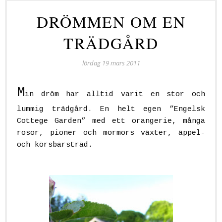
DRÖMMEN OM EN
TRÄDGÅRD
lördag 19 mars 2011
M
in dröm har alltid varit en stor och
lummig trädgård. En helt egen ”Engelsk
Cottege Garden” med ett orangerie, många
rosor, pioner och mormors växter, äppel-
och körsbärsträd.