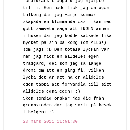
föräldrars trädgård jag hjälpte
till i. Sen hade fick jag en egen
balkong där jag varje sommar
skapade en blommande oas - kan med
gott samvete säga att INGEN annan
i husen där jag bodde satsade lika
mycket på sin balkong (om ALLS!)
som jag! :D Den totala lyckan var
när jag fick en alldeles egen
trädgård, det som jag så länge
drömt om att en gång få. Vilken
lycka det är att ha en alldeles
egen täppa att förvandla till sitt
alldeles egna eden! :)
Skön söndag önskar jag dig från
grannstaden där jag varit på besök
i helgen! :)
20 mars 2011 11:51:00