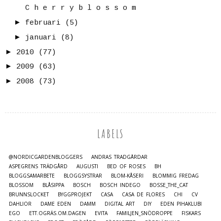
C h e r r y b l o s s o m
►
februari
(5)
►
januari
(8)
►
2010
(77)
►
2009
(63)
►
2008
(73)
LABELS
@NORDICGARDENBLOGGERS
ANDRAS TRÄDGÅRDAR
ASPEGRENS TRÄDGÅRD
AUGUSTI
BED OF ROSES
BH
BLOGGSAMARBETE
BLOGGSYSTRAR
BLOM-KÅSERI
BLOMMIG FREDAG
BLOSSOM
BLÅSIPPA
BOSCH
BOSCH INDEGO
BOSSE_THE_CAT
BRUNNSLOCKET
BYGGPROJEKT
CASA
CASA DE FLORES
CHI
CV
DAHLIOR
DAME EDEN
DAMM
DIGITAL ART
DIY
EDEN PIHAKLUBI
EGO
ETT.OGRÄS.OM.DAGEN
EVITA
FAMILJEN_SNÖDROPPE
FISKARS