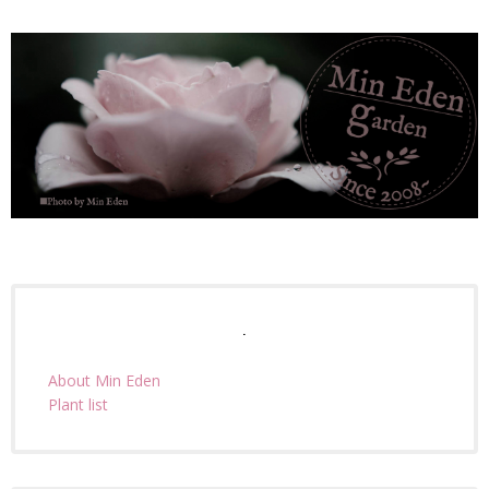
.
About Min Eden
Plant list