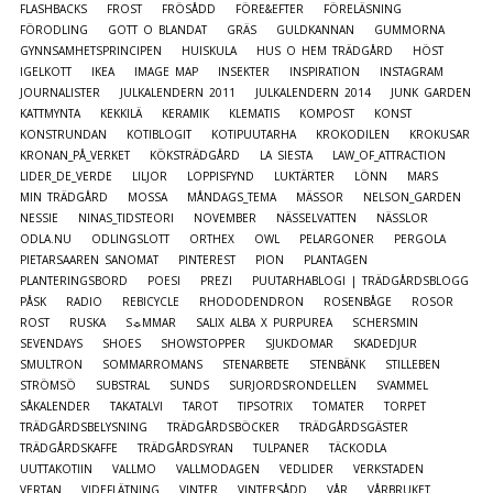
FLASHBACKS
FROST
FRÖSÅDD
FÖRE&EFTER
FÖRELÄSNING
FÖRODLING
GOTT O BLANDAT
GRÄS
GULDKANNAN
GUMMORNA
GYNNSAMHETSPRINCIPEN
HUISKULA
HUS O HEM TRÄDGÅRD
HÖST
IGELKOTT
IKEA
IMAGE MAP
INSEKTER
INSPIRATION
INSTAGRAM
JOURNALISTER
JULKALENDERN 2011
JULKALENDERN 2014
JUNK GARDEN
KATTMYNTA
KEKKILÄ
KERAMIK
KLEMATIS
KOMPOST
KONST
KONSTRUNDAN
KOTIBLOGIT
KOTIPUUTARHA
KROKODILEN
KROKUSAR
KRONAN_PÅ_VERKET
KÖKSTRÄDGÅRD
LA SIESTA
LAW_OF_ATTRACTION
LIDER_DE_VERDE
LILJOR
LOPPISFYND
LUKTÄRTER
LÖNN
MARS
MIN TRÄDGÅRD
MOSSA
MÅNDAGS_TEMA
MÄSSOR
NELSON_GARDEN
NESSIE
NINAS_TIDSTEORI
NOVEMBER
NÄSSELVATTEN
NÄSSLOR
ODLA.NU
ODLINGSLOTT
ORTHEX
OWL
PELARGONER
PERGOLA
PIETARSAAREN SANOMAT
PINTEREST
PION
PLANTAGEN
PLANTERINGSBORD
POESI
PREZI
PUUTARHABLOGI | TRÄDGÅRDSBLOGG
PÅSK
RADIO
REBICYCLE
RHODODENDRON
ROSENBÅGE
ROSOR
ROST
RUSKA
S☼MMAR
SALIX ALBA X PURPUREA
SCHERSMIN
SEVENDAYS
SHOES
SHOWSTOPPER
SJUKDOMAR
SKADEDJUR
SMULTRON
SOMMARROMANS
STENARBETE
STENBÄNK
STILLEBEN
STRÖMSÖ
SUBSTRAL
SUNDS
SURJORDSRONDELLEN
SVAMMEL
SÅKALENDER
TAKATALVI
TAROT
TIPSOTRIX
TOMATER
TORPET
TRÄDGÅRDSBELYSNING
TRÄDGÅRDSBÖCKER
TRÄDGÅRDSGÄSTER
TRÄDGÅRDSKAFFE
TRÄDGÅRDSYRAN
TULPANER
TÄCKODLA
UUTTAKOTIIN
VALLMO
VALLMODAGEN
VEDLIDER
VERKSTADEN
VERTAN
VIDEFLÄTNING
VINTER
VINTERSÅDD
VÅR
VÅRBRUKET