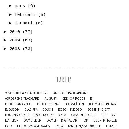
►
mars
(6)
►
februari
(5)
►
januari
(8)
►
2010
(77)
►
2009
(63)
►
2008
(73)
LABELS
@NORDICGARDENBLOGGERS
ANDRAS TRÄDGÅRDAR
ASPEGRENS TRÄDGÅRD
AUGUSTI
BED OF ROSES
BH
BLOGGSAMARBETE
BLOGGSYSTRAR
BLOM-KÅSERI
BLOMMIG FREDAG
BLOSSOM
BLÅSIPPA
BOSCH
BOSCH INDEGO
BOSSE_THE_CAT
BRUNNSLOCKET
BYGGPROJEKT
CASA
CASA DE FLORES
CHI
CV
DAHLIOR
DAME EDEN
DAMM
DIGITAL ART
DIY
EDEN PIHAKLUBI
EGO
ETT.OGRÄS.OM.DAGEN
EVITA
FAMILJEN_SNÖDROPPE
FISKARS