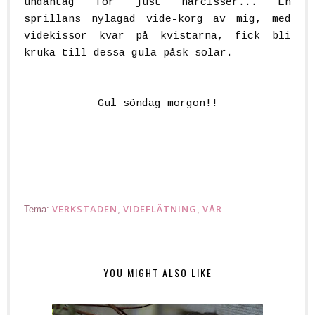
undantag för just narcisser... En
sprillans nylagad vide-korg av mig, med
videkissor kvar på kvistarna, fick bli
kruka till dessa gula påsk-solar.
Gul söndag morgon!!
/Nina
VERKSTADEN
VIDEFLÄTNING
VÅR
Tema:
,
,
YOU MIGHT ALSO LIKE