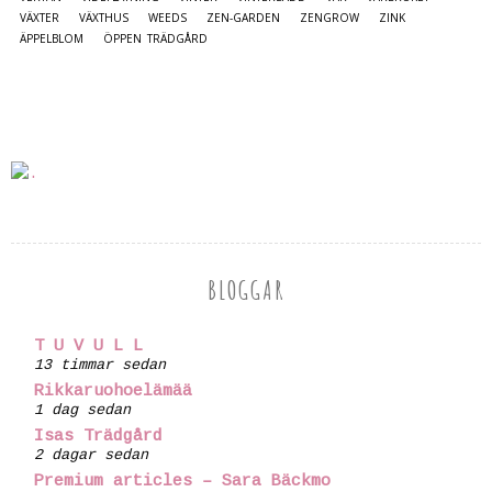
VÄXTER
VÄXTHUS
WEEDS
ZEN-GARDEN
ZENGROW
ZINK
ÄPPELBLOM
ÖPPEN TRÄDGÅRD
BLOGGAR
T U V U L L
13 timmar sedan
Rikkaruohoelämää
1 dag sedan
Isas Trädgård
2 dagar sedan
Premium articles – Sara Bäckmo