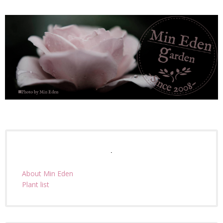
.
About Min Eden
Plant list