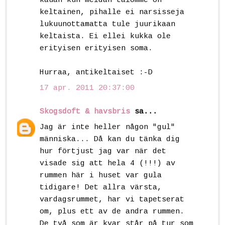
kauan kun meidän talomme on
keltainen, pihalle ei narsisseja
lukuunottamatta tule juurikaan
keltaista. Ei ellei kukka ole
erityisen erityisen soma.
Hurraa, antikeltaiset :-D
17 apr. 2011 20:37:00
Skogsdoft & havsbris
sa...
Jag är inte heller någon "gul"
människa... Då kan du tänka dig
hur förtjust jag var när det
visade sig att hela 4 (!!!) av
rummen här i huset var gula
tidigare! Det allra värsta,
vardagsrummet, har vi tapetserat
om, plus ett av de andra rummen.
De två som är kvar står på tur som