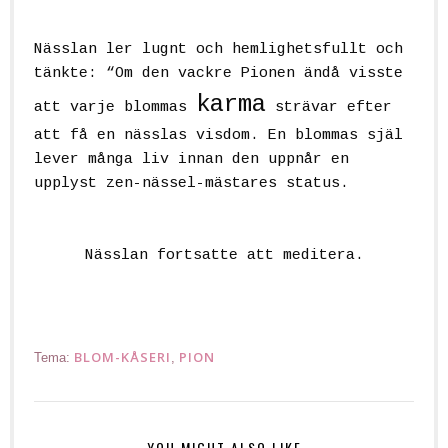
Nässlan ler lugnt och hemlighetsfullt och
tänkte: “
Om den vackre Pionen ändå visste
karma
att varje blommas
strävar efter
att få en nässlas visdom. En blommas själ
lever många liv innan den uppnår en
upplyst zen-nässel-mästares status.
Nässlan fortsatte att meditera.
BLOM-KÅSERI
PION
Tema:
,
YOU MIGHT ALSO LIKE