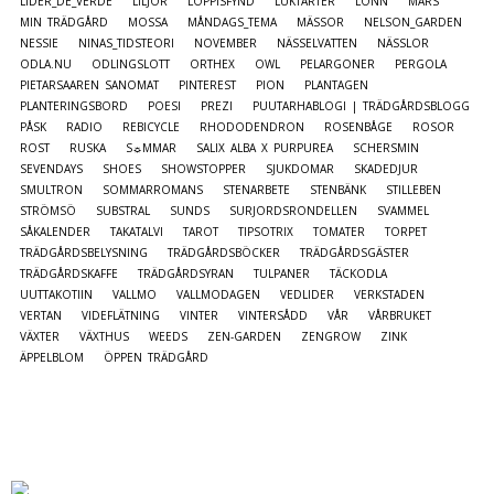
LIDER_DE_VERDE
LILJOR
LOPPISFYND
LUKTÄRTER
LÖNN
MARS
MIN TRÄDGÅRD
MOSSA
MÅNDAGS_TEMA
MÄSSOR
NELSON_GARDEN
NESSIE
NINAS_TIDSTEORI
NOVEMBER
NÄSSELVATTEN
NÄSSLOR
ODLA.NU
ODLINGSLOTT
ORTHEX
OWL
PELARGONER
PERGOLA
PIETARSAAREN SANOMAT
PINTEREST
PION
PLANTAGEN
PLANTERINGSBORD
POESI
PREZI
PUUTARHABLOGI | TRÄDGÅRDSBLOGG
PÅSK
RADIO
REBICYCLE
RHODODENDRON
ROSENBÅGE
ROSOR
ROST
RUSKA
S☼MMAR
SALIX ALBA X PURPUREA
SCHERSMIN
SEVENDAYS
SHOES
SHOWSTOPPER
SJUKDOMAR
SKADEDJUR
SMULTRON
SOMMARROMANS
STENARBETE
STENBÄNK
STILLEBEN
STRÖMSÖ
SUBSTRAL
SUNDS
SURJORDSRONDELLEN
SVAMMEL
SÅKALENDER
TAKATALVI
TAROT
TIPSOTRIX
TOMATER
TORPET
TRÄDGÅRDSBELYSNING
TRÄDGÅRDSBÖCKER
TRÄDGÅRDSGÄSTER
TRÄDGÅRDSKAFFE
TRÄDGÅRDSYRAN
TULPANER
TÄCKODLA
UUTTAKOTIIN
VALLMO
VALLMODAGEN
VEDLIDER
VERKSTADEN
VERTAN
VIDEFLÄTNING
VINTER
VINTERSÅDD
VÅR
VÅRBRUKET
VÄXTER
VÄXTHUS
WEEDS
ZEN-GARDEN
ZENGROW
ZINK
ÄPPELBLOM
ÖPPEN TRÄDGÅRD