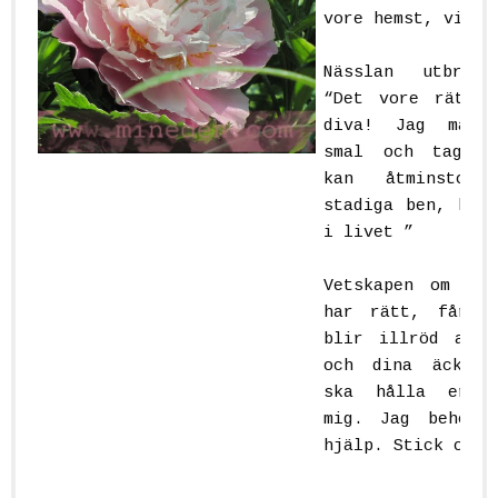
vore hemst, vilke
Nässlan utbrist
“Det vore rätt 
diva! Jag må v
smal och taggig
kan åtminston
stadiga ben, hel
i livet ”
Vetskapen om at
har rätt, får P
blir illröd av
och dina äcklig
ska hålla er b
mig. Jag behöve
hjälp. Stick och 