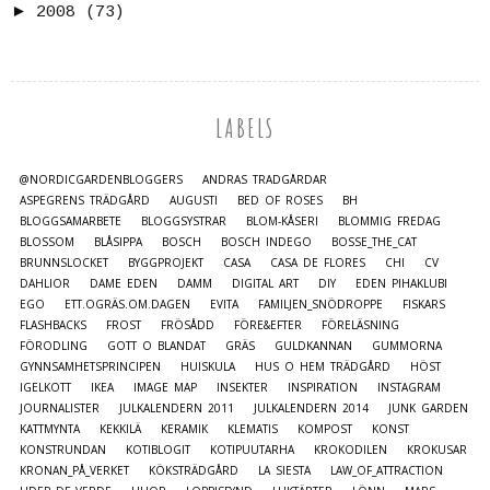
►
2008
(73)
LABELS
@NORDICGARDENBLOGGERS
ANDRAS TRÄDGÅRDAR
ASPEGRENS TRÄDGÅRD
AUGUSTI
BED OF ROSES
BH
BLOGGSAMARBETE
BLOGGSYSTRAR
BLOM-KÅSERI
BLOMMIG FREDAG
BLOSSOM
BLÅSIPPA
BOSCH
BOSCH INDEGO
BOSSE_THE_CAT
BRUNNSLOCKET
BYGGPROJEKT
CASA
CASA DE FLORES
CHI
CV
DAHLIOR
DAME EDEN
DAMM
DIGITAL ART
DIY
EDEN PIHAKLUBI
EGO
ETT.OGRÄS.OM.DAGEN
EVITA
FAMILJEN_SNÖDROPPE
FISKARS
FLASHBACKS
FROST
FRÖSÅDD
FÖRE&EFTER
FÖRELÄSNING
FÖRODLING
GOTT O BLANDAT
GRÄS
GULDKANNAN
GUMMORNA
GYNNSAMHETSPRINCIPEN
HUISKULA
HUS O HEM TRÄDGÅRD
HÖST
IGELKOTT
IKEA
IMAGE MAP
INSEKTER
INSPIRATION
INSTAGRAM
JOURNALISTER
JULKALENDERN 2011
JULKALENDERN 2014
JUNK GARDEN
KATTMYNTA
KEKKILÄ
KERAMIK
KLEMATIS
KOMPOST
KONST
KONSTRUNDAN
KOTIBLOGIT
KOTIPUUTARHA
KROKODILEN
KROKUSAR
KRONAN_PÅ_VERKET
KÖKSTRÄDGÅRD
LA SIESTA
LAW_OF_ATTRACTION