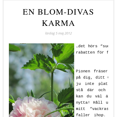
EN BLOM-DIVAS
KARMA
lördag 5 maj 2012
…det hörs “suck 
rabatten för fina
Pionen fräser:
“
på dig, ditt OGR
ju inte plats! 
stå där och bre
kan du väl ändå
nytta! Håll upp 
mitt “vackraste
faller ihop. Åh