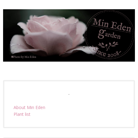
.
About Min Eden
Plant list