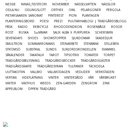
NESSIE
NINAS_TIDSTEORI
NOVEMBER
NÄSSELVATTEN
NÄSSLOR
ODLA.NU
ODLINGSLOTT
ORTHEX
OWL
PELARGONER
PERGOLA
PIETARSAAREN SANOMAT
PINTEREST
PION
PLANTAGEN
PLANTERINGSBORD
POESI
PREZI
PUUTARHABLOGI | TRÄDGÅRDSBLOGG
PÅSK
RADIO
REBICYCLE
RHODODENDRON
ROSENBÅGE
ROSOR
ROST
RUSKA
S☼MMAR
SALIX ALBA X PURPUREA
SCHERSMIN
SEVENDAYS
SHOES
SHOWSTOPPER
SJUKDOMAR
SKADEDJUR
SMULTRON
SOMMARROMANS
STENARBETE
STENBÄNK
STILLEBEN
STRÖMSÖ
SUBSTRAL
SUNDS
SURJORDSRONDELLEN
SVAMMEL
SÅKALENDER
TAKATALVI
TAROT
TIPSOTRIX
TOMATER
TORPET
TRÄDGÅRDSBELYSNING
TRÄDGÅRDSBÖCKER
TRÄDGÅRDSGÄSTER
TRÄDGÅRDSKAFFE
TRÄDGÅRDSYRAN
TULPANER
TÄCKODLA
UUTTAKOTIIN
VALLMO
VALLMODAGEN
VEDLIDER
VERKSTADEN
VERTAN
VIDEFLÄTNING
VINTER
VINTERSÅDD
VÅR
VÅRBRUKET
VÄXTER
VÄXTHUS
WEEDS
ZEN-GARDEN
ZENGROW
ZINK
ÄPPELBLOM
ÖPPEN TRÄDGÅRD