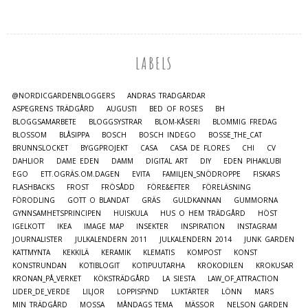
LABELS
@NORDICGARDENBLOGGERS
ANDRAS TRÄDGÅRDAR
ASPEGRENS TRÄDGÅRD
AUGUSTI
BED OF ROSES
BH
BLOGGSAMARBETE
BLOGGSYSTRAR
BLOM-KÅSERI
BLOMMIG FREDAG
BLOSSOM
BLÅSIPPA
BOSCH
BOSCH INDEGO
BOSSE_THE_CAT
BRUNNSLOCKET
BYGGPROJEKT
CASA
CASA DE FLORES
CHI
CV
DAHLIOR
DAME EDEN
DAMM
DIGITAL ART
DIY
EDEN PIHAKLUBI
EGO
ETT.OGRÄS.OM.DAGEN
EVITA
FAMILJEN_SNÖDROPPE
FISKARS
FLASHBACKS
FROST
FRÖSÅDD
FÖRE&EFTER
FÖRELÄSNING
FÖRODLING
GOTT O BLANDAT
GRÄS
GULDKANNAN
GUMMORNA
GYNNSAMHETSPRINCIPEN
HUISKULA
HUS O HEM TRÄDGÅRD
HÖST
IGELKOTT
IKEA
IMAGE MAP
INSEKTER
INSPIRATION
INSTAGRAM
JOURNALISTER
JULKALENDERN 2011
JULKALENDERN 2014
JUNK GARDEN
KATTMYNTA
KEKKILÄ
KERAMIK
KLEMATIS
KOMPOST
KONST
KONSTRUNDAN
KOTIBLOGIT
KOTIPUUTARHA
KROKODILEN
KROKUSAR
KRONAN_PÅ_VERKET
KÖKSTRÄDGÅRD
LA SIESTA
LAW_OF_ATTRACTION
LIDER_DE_VERDE
LILJOR
LOPPISFYND
LUKTÄRTER
LÖNN
MARS
MIN TRÄDGÅRD
MOSSA
MÅNDAGS_TEMA
MÄSSOR
NELSON_GARDEN