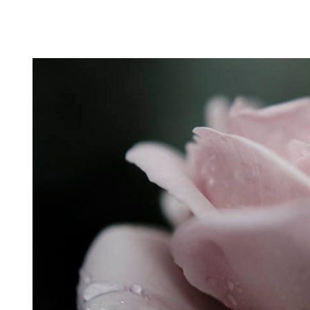
Puutarahablogi 100% Trädgårdsblogg