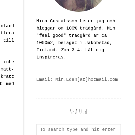
Nina Gustafsson heter jag och
inland
bloggar om 100% trädgård. Min
 flera
"feel good" trädgård är ca
g till
1000m2, beläget i Jakobstad,
Finland. Zon 3-4. Låt dig
inspireras.
s inte
matt-
kratt
Email: Min.Eden[ät]hotmail.com
t med
SEARCH