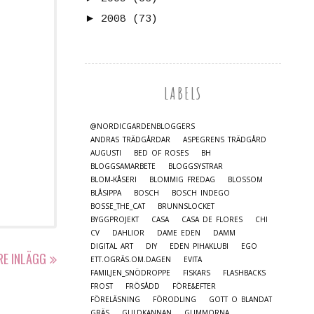
►
2008
(73)
LABELS
@NORDICGARDENBLOGGERS
ANDRAS TRÄDGÅRDAR
ASPEGRENS TRÄDGÅRD
AUGUSTI
BED OF ROSES
BH
BLOGGSAMARBETE
BLOGGSYSTRAR
BLOM-KÅSERI
BLOMMIG FREDAG
BLOSSOM
BLÅSIPPA
BOSCH
BOSCH INDEGO
BOSSE_THE_CAT
BRUNNSLOCKET
BYGGPROJEKT
CASA
CASA DE FLORES
CHI
CV
DAHLIOR
DAME EDEN
DAMM
DIGITAL ART
DIY
EDEN PIHAKLUBI
EGO
RE INLÄGG
ETT.OGRÄS.OM.DAGEN
EVITA
FAMILJEN_SNÖDROPPE
FISKARS
FLASHBACKS
FROST
FRÖSÅDD
FÖRE&EFTER
FÖRELÄSNING
FÖRODLING
GOTT O BLANDAT
GRÄS
GULDKANNAN
GUMMORNA