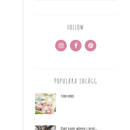
FOLLOW
POPULÄRA INLÄGG
100 000
Det som göms i snö...