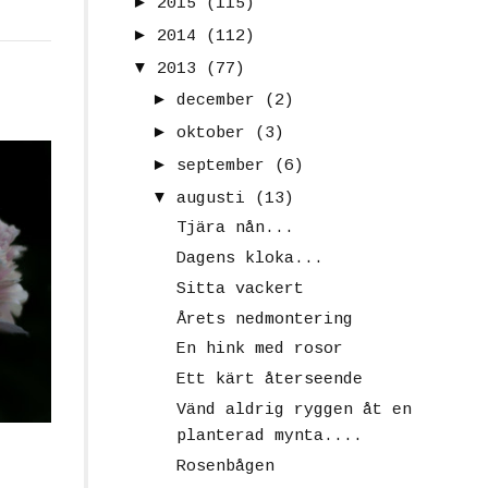
►
2015
(115)
►
2014
(112)
▼
2013
(77)
►
december
(2)
►
oktober
(3)
►
september
(6)
▼
augusti
(13)
Tjära nån...
Dagens kloka...
Sitta vackert
Årets nedmontering
En hink med rosor
Ett kärt återseende
Vänd aldrig ryggen åt en
planterad mynta....
Rosenbågen