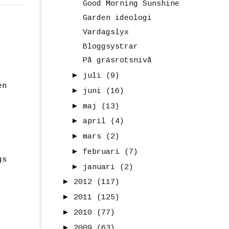
Good Morning Sunshine
Garden ideologi
Vardagslyx
Bloggsystrar
På gräsrotsnivå
►
juli
(9)
en
►
juni
(16)
►
maj
(13)
►
april
(4)
►
mars
(2)
►
februari
(7)
gs
►
januari
(2)
►
2012
(117)
►
2011
(125)
►
2010
(77)
►
2009
(63)