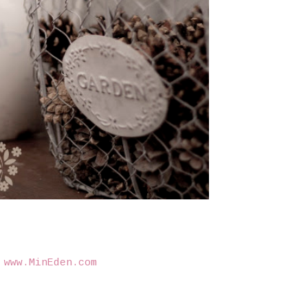
©
www.MinEden.com