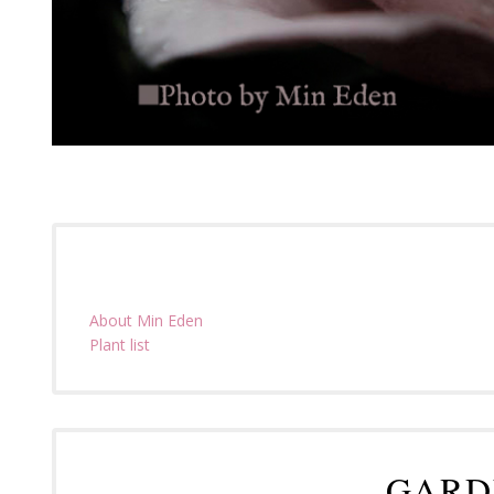
About Min Eden
Plant list
GARD