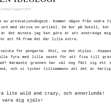
fredag 9 augusti 2013
a av prestationsångest. Kommer någon från södra F
 och med skriva en artikel. De bor på hotell, kör
 är det minsta jag kan göra är att anstränga mi
för att få fram det där lilla extra.
valuta för pengarna. Shit, va det stylas...Hoppa
alla fyra med lilla saxen för att fixa till gräs
rad? Närmaste grannen har väl nog fått sig ett s
med, och vi tycker tillsammans att det är härlig
ra lite wild and crazy, och annorlunda!
 vara dig själv!