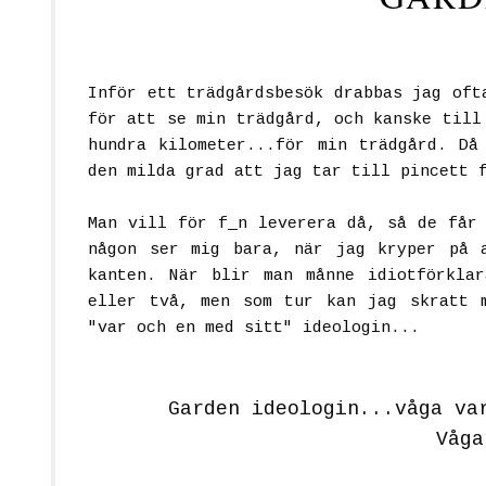
I
nför ett trädgårdsbesök drabbas jag oft
för att se min trädgård, och kanske till
hundra kilometer...för min trädgård. Då
den milda grad att jag tar till pincett 
Man vill för f_n leverera då, så de får 
någon ser mig bara, när jag kryper på 
kanten. När blir man månne idiotförkla
eller två, men som tur kan jag skratt 
"var och en med sitt" ideologin...
Garden ideologin...våga va
Våga