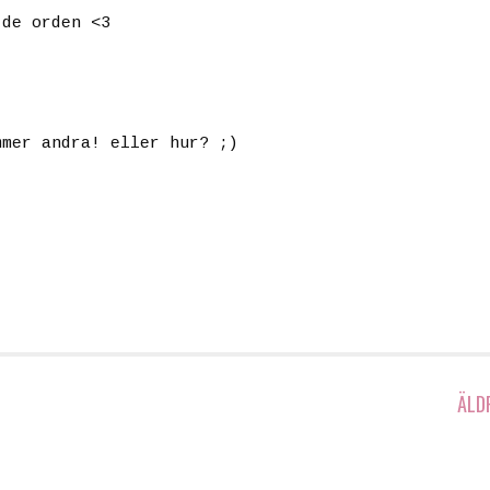
 de orden <3
mmer andra! eller hur? ;)
ÄLD