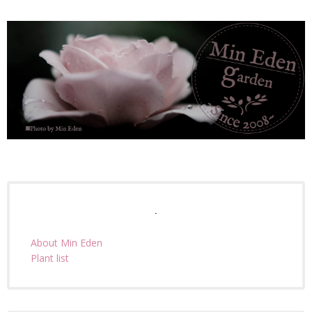
.
About Min Eden
Plant list