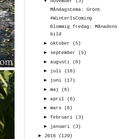
▼
november
(3)
Måndagstema: Grönt
#WinterIsComing
Blommig fredag: Månadens
bild
►
oktober
(5)
►
september
(5)
►
augusti
(8)
►
juli
(16)
►
juni
(17)
►
maj
(8)
►
april
(6)
►
mars
(8)
►
februari
(3)
►
januari
(3)
►
2016
(129)