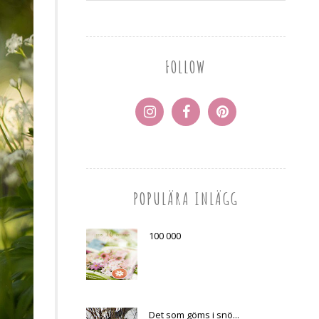
FOLLOW
POPULÄRA INLÄGG
100 000
Det som göms i snö...