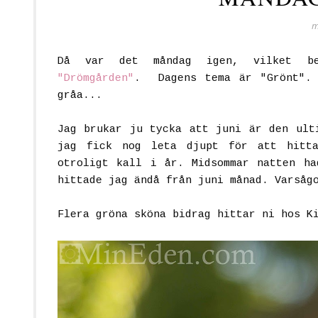
m
Då var det måndag igen, vilket bet
"Drömgården"
. Dagens tema är "Grönt". 
gråa...
Jag brukar ju tycka att juni är den ult
jag fick nog leta djupt för att hitta
otroligt kall i år. Midsommar natten ha
hittade jag ändå från juni månad. Varsåg
Flera gröna sköna bidrag hittar ni hos K