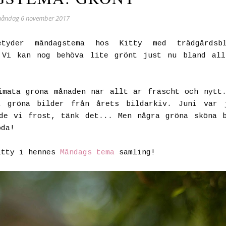
åndag 6 november 2017
yder måndagstema hos Kitty med trädgårdsbl
Vi kan nog behöva lite grönt just nu bland all
imata gröna månaden när allt är fräscht och nytt
 gröna bilder från årets bildarkiv. Juni var 
de vi frost, tänk det... Men några gröna sköna 
oda!
itty i hennes
Måndags tema
samling!