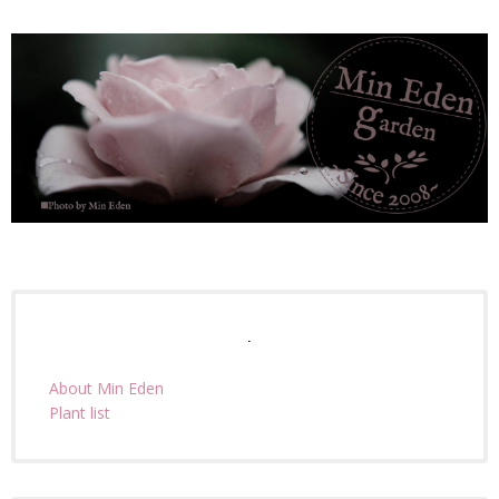
.
About Min Eden
Plant list