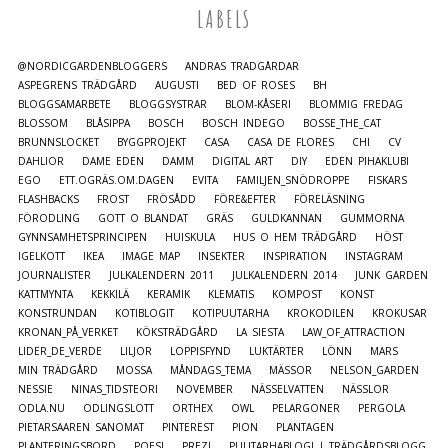
LABELS
@NORDICGARDENBLOGGERS
ANDRAS TRÄDGÅRDAR
ASPEGRENS TRÄDGÅRD
AUGUSTI
BED OF ROSES
BH
BLOGGSAMARBETE
BLOGGSYSTRAR
BLOM-KÅSERI
BLOMMIG FREDAG
BLOSSOM
BLÅSIPPA
BOSCH
BOSCH INDEGO
BOSSE_THE_CAT
BRUNNSLOCKET
BYGGPROJEKT
CASA
CASA DE FLORES
CHI
CV
DAHLIOR
DAME EDEN
DAMM
DIGITAL ART
DIY
EDEN PIHAKLUBI
EGO
ETT.OGRÄS.OM.DAGEN
EVITA
FAMILJEN_SNÖDROPPE
FISKARS
FLASHBACKS
FROST
FRÖSÅDD
FÖRE&EFTER
FÖRELÄSNING
FÖRODLING
GOTT O BLANDAT
GRÄS
GULDKANNAN
GUMMORNA
GYNNSAMHETSPRINCIPEN
HUISKULA
HUS O HEM TRÄDGÅRD
HÖST
IGELKOTT
IKEA
IMAGE MAP
INSEKTER
INSPIRATION
INSTAGRAM
JOURNALISTER
JULKALENDERN 2011
JULKALENDERN 2014
JUNK GARDEN
KATTMYNTA
KEKKILÄ
KERAMIK
KLEMATIS
KOMPOST
KONST
KONSTRUNDAN
KOTIBLOGIT
KOTIPUUTARHA
KROKODILEN
KROKUSAR
KRONAN_PÅ_VERKET
KÖKSTRÄDGÅRD
LA SIESTA
LAW_OF_ATTRACTION
LIDER_DE_VERDE
LILJOR
LOPPISFYND
LUKTÄRTER
LÖNN
MARS
MIN TRÄDGÅRD
MOSSA
MÅNDAGS_TEMA
MÄSSOR
NELSON_GARDEN
NESSIE
NINAS_TIDSTEORI
NOVEMBER
NÄSSELVATTEN
NÄSSLOR
ODLA.NU
ODLINGSLOTT
ORTHEX
OWL
PELARGONER
PERGOLA
PIETARSAAREN SANOMAT
PINTEREST
PION
PLANTAGEN
PLANTERINGSBORD
POESI
PREZI
PUUTARHABLOGI | TRÄDGÅRDSBLOGG