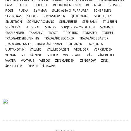
PÅSK
RADIO
REBICYCLE
RHODODENDRON
ROSENBÅGE
ROSOR
ROST
RUSKA
S☼MMAR
SALIX ALBA X PURPUREA
SCHERSMIN
SEVENDAYS
SHOES
SHOWSTOPPER
SJUKDOMAR
SKADEDJUR
SMULTRON
SOMMARROMANS
STENARBETE
STENBÄNK
STILLEBEN
STRÖMSÖ
SUBSTRAL
SUNDS
SURJORDSRONDELLEN
SVAMMEL
SÅKALENDER
TAKATALVI
TAROT
TIPSOTRIX
TOMATER
TORPET
TRÄDGÅRDSBELYSNING
TRÄDGÅRDSBÖCKER
TRÄDGÅRDSGÄSTER
TRÄDGÅRDSKAFFE
TRÄDGÅRDSYRAN
TULPANER
TÄCKODLA
UUTTAKOTIIN
VALLMO
VALLMODAGEN
VEDLIDER
VERKSTADEN
VERTAN
VIDEFLÄTNING
VINTER
VINTERSÅDD
VÅR
VÅRBRUKET
VÄXTER
VÄXTHUS
WEEDS
ZEN-GARDEN
ZENGROW
ZINK
ÄPPELBLOM
ÖPPEN TRÄDGÅRD