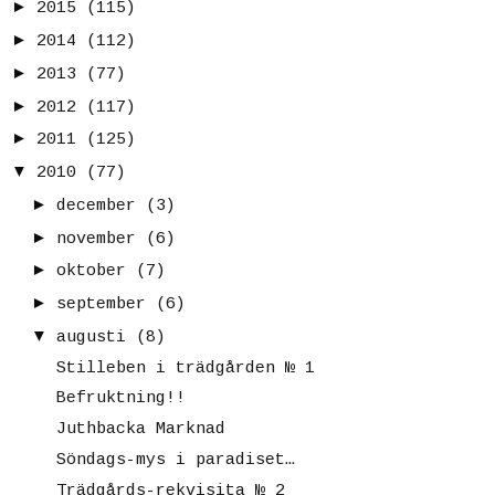
►
2015
(115)
►
2014
(112)
►
2013
(77)
►
2012
(117)
►
2011
(125)
▼
2010
(77)
►
december
(3)
►
november
(6)
►
oktober
(7)
►
september
(6)
▼
augusti
(8)
Stilleben i trädgården № 1
Befruktning!!
Juthbacka Marknad
Söndags-mys i paradiset…
Trädgårds-rekvisita № 2