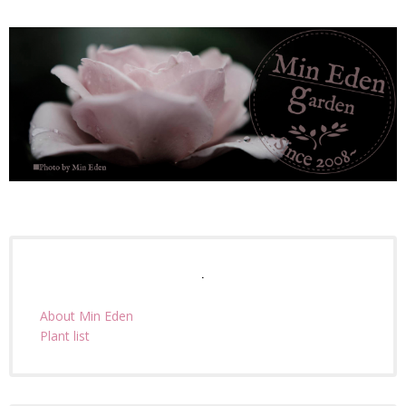
.
About Min Eden
Plant list