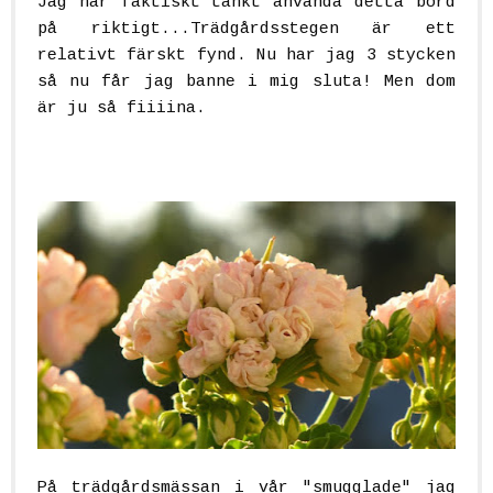
Jag har faktiskt tänkt använda detta bord
på riktigt...Trädgårdsstegen är ett
relativt färskt fynd. Nu har jag 3 stycken
så nu får jag banne i mig sluta! Men dom
är ju så fiiiina.
På trädgårdsmässan i vår "smugglade" jag