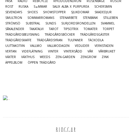
PÅSK
RADIO
REBICYCLE
RHODODENDRON
ROSENBÅGE
ROSOR
ROST
RUSKA
S☼MMAR
SALIX ALBA X PURPUREA
SCHERSMIN
SEVENDAYS
SHOES
SHOWSTOPPER
SJUKDOMAR
SKADEDJUR
SMULTRON
SOMMARROMANS
STENARBETE
STENBÄNK
STILLEBEN
STRÖMSÖ
SUBSTRAL
SUNDS
SURJORDSRONDELLEN
SVAMMEL
SÅKALENDER
TAKATALVI
TAROT
TIPSOTRIX
TOMATER
TORPET
TRÄDGÅRDSBELYSNING
TRÄDGÅRDSBÖCKER
TRÄDGÅRDSGÄSTER
TRÄDGÅRDSKAFFE
TRÄDGÅRDSYRAN
TULPANER
TÄCKODLA
UUTTAKOTIIN
VALLMO
VALLMODAGEN
VEDLIDER
VERKSTADEN
VERTAN
VIDEFLÄTNING
VINTER
VINTERSÅDD
VÅR
VÅRBRUKET
VÄXTER
VÄXTHUS
WEEDS
ZEN-GARDEN
ZENGROW
ZINK
ÄPPELBLOM
ÖPPEN TRÄDGÅRD
BLOGGAR