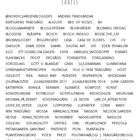
LABELS
@NORDICGARDENBLOGGERS
ANDRAS TRÄDGÅRDAR
ASPEGRENS TRÄDGÅRD
AUGUSTI
BED OF ROSES
BH
BLOGGSAMARBETE
BLOGGSYSTRAR
BLOM-KÅSERI
BLOMMIG FREDAG
BLOSSOM
BLÅSIPPA
BOSCH
BOSCH INDEGO
BOSSE_THE_CAT
BRUNNSLOCKET
BYGGPROJEKT
CASA
CASA DE FLORES
CHI
CV
DAHLIOR
DAME EDEN
DAMM
DIGITAL ART
DIY
EDEN PIHAKLUBI
EGO
ETT.OGRÄS.OM.DAGEN
EVITA
FAMILJEN_SNÖDROPPE
FISKARS
FLASHBACKS
FROST
FRÖSÅDD
FÖRE&EFTER
FÖRELÄSNING
FÖRODLING
GOTT O BLANDAT
GRÄS
GULDKANNAN
GUMMORNA
GYNNSAMHETSPRINCIPEN
HUISKULA
HUS O HEM TRÄDGÅRD
HÖST
IGELKOTT
IKEA
IMAGE MAP
INSEKTER
INSPIRATION
INSTAGRAM
JOURNALISTER
JULKALENDERN 2011
JULKALENDERN 2014
JUNK GARDEN
KATTMYNTA
KEKKILÄ
KERAMIK
KLEMATIS
KOMPOST
KONST
KONSTRUNDAN
KOTIBLOGIT
KOTIPUUTARHA
KROKODILEN
KROKUSAR
KRONAN_PÅ_VERKET
KÖKSTRÄDGÅRD
LA SIESTA
LAW_OF_ATTRACTION
LIDER_DE_VERDE
LILJOR
LOPPISFYND
LUKTÄRTER
LÖNN
MARS
MIN TRÄDGÅRD
MOSSA
MÅNDAGS_TEMA
MÄSSOR
NELSON_GARDEN
NESSIE
NINAS_TIDSTEORI
NOVEMBER
NÄSSELVATTEN
NÄSSLOR
ODLA.NU
ODLINGSLOTT
ORTHEX
OWL
PELARGONER
PERGOLA
PIETARSAAREN SANOMAT
PINTEREST
PION
PLANTAGEN
PLANTERINGSBORD
POESI
PREZI
PUUTARHABLOGI | TRÄDGÅRDSBLOGG