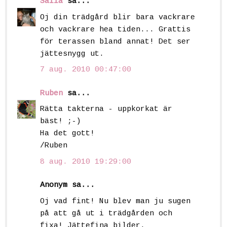
Saila
sa...
Oj din trädgård blir bara vackrare
och vackrare hea tiden... Grattis
för terassen bland annat! Det ser
jättesnygg ut.
7 aug. 2010 00:47:00
Ruben
sa...
Rätta takterna - uppkorkat är
bäst! ;-)
Ha det gott!
/Ruben
8 aug. 2010 19:29:00
Anonym sa...
Oj vad fint! Nu blev man ju sugen
på att gå ut i trädgården och
fixa! Jättefina bilder.