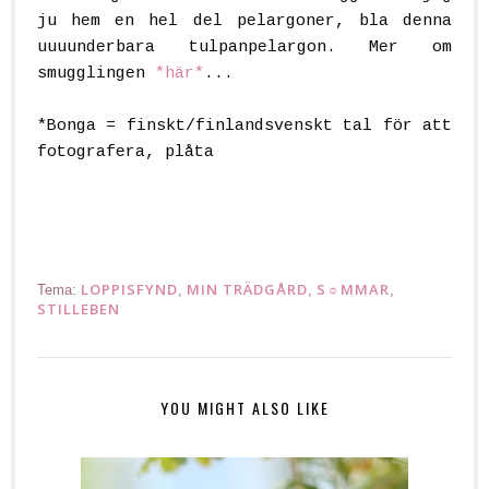
ju hem en hel del pelargoner, bla denna
uuuunderbara tulpanpelargon. Mer om
smugglingen
*här*
...
*Bonga = finskt/finlandsvenskt tal för att
fotografera, plåta
.
LOPPISFYND
MIN TRÄDGÅRD
S☼MMAR
Tema:
,
,
,
STILLEBEN
YOU MIGHT ALSO LIKE