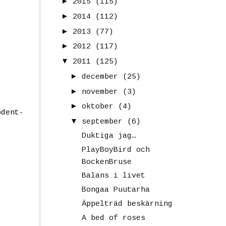
►
2015
(115)
►
2014
(112)
►
2013
(77)
►
2012
(117)
▼
2011
(125)
►
december
(25)
►
november
(3)
►
oktober
(4)
odent-
▼
september
(6)
Duktiga jag…
PlayBoyBird och
BockenBruse
Balans i livet
Bongaa Puutarha
Äppelträd beskärning
A bed of roses