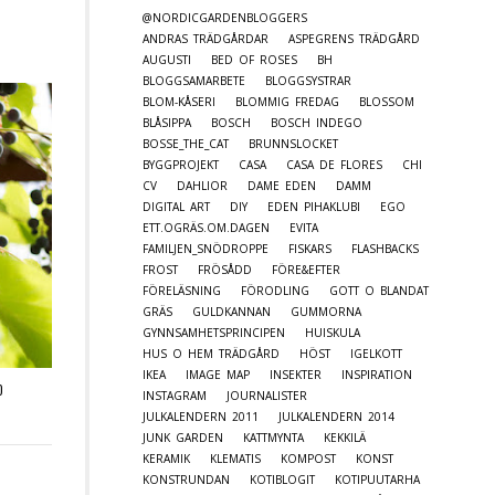
@NORDICGARDENBLOGGERS
ANDRAS TRÄDGÅRDAR
ASPEGRENS TRÄDGÅRD
AUGUSTI
BED OF ROSES
BH
BLOGGSAMARBETE
BLOGGSYSTRAR
BLOM-KÅSERI
BLOMMIG FREDAG
BLOSSOM
BLÅSIPPA
BOSCH
BOSCH INDEGO
BOSSE_THE_CAT
BRUNNSLOCKET
BYGGPROJEKT
CASA
CASA DE FLORES
CHI
CV
DAHLIOR
DAME EDEN
DAMM
DIGITAL ART
DIY
EDEN PIHAKLUBI
EGO
ETT.OGRÄS.OM.DAGEN
EVITA
FAMILJEN_SNÖDROPPE
FISKARS
FLASHBACKS
FROST
FRÖSÅDD
FÖRE&EFTER
FÖRELÄSNING
FÖRODLING
GOTT O BLANDAT
GRÄS
GULDKANNAN
GUMMORNA
GYNNSAMHETSPRINCIPEN
HUISKULA
HUS O HEM TRÄDGÅRD
HÖST
IGELKOTT
IKEA
IMAGE MAP
INSEKTER
INSPIRATION
D
INSTAGRAM
JOURNALISTER
JULKALENDERN 2011
JULKALENDERN 2014
JUNK GARDEN
KATTMYNTA
KEKKILÄ
KERAMIK
KLEMATIS
KOMPOST
KONST
KONSTRUNDAN
KOTIBLOGIT
KOTIPUUTARHA