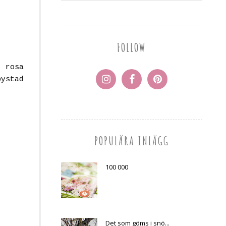
FOLLOW
 rosa
bystad
POPULÄRA INLÄGG
100 000
Det som göms i snö...