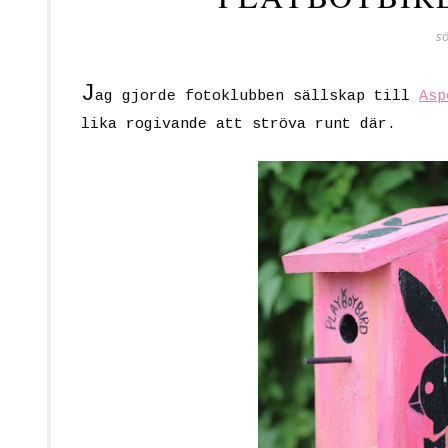
s
J
ag gjorde fotoklubben sällskap till
Asp
lika rogivande att ströva runt där.