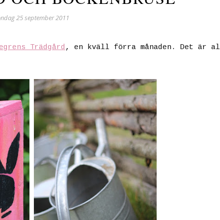
öndag 25 september 2011
egrens Trädgård
, en kväll förra månaden. Det är al