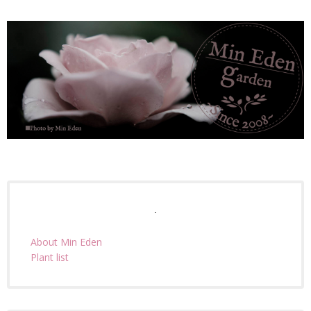
.
About Min Eden
Plant list