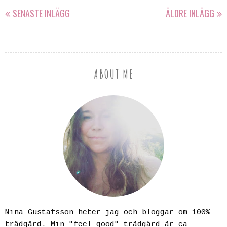
SENASTE INLÄGG
ÄLDRE INLÄGG
ABOUT ME
Nina Gustafsson heter jag och bloggar om 100%
trädgård. Min "feel good" trädgård är ca