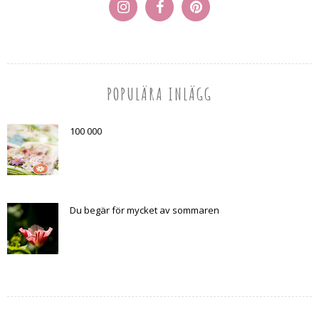
POPULÄRA INLÄGG
100 000
Du begär för mycket av sommaren