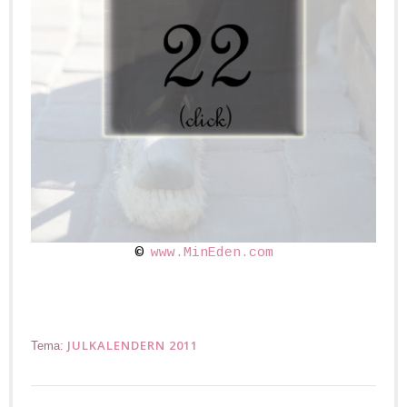
©
www.MinEden.com
JULKALENDERN 2011
Tema: