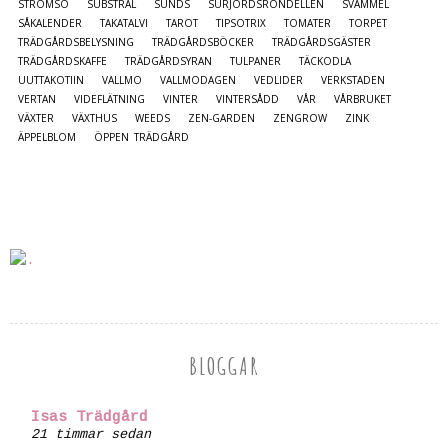
STRÖMSÖ
SUBSTRAL
SUNDS
SURJORDSRONDELLEN
SVAMMEL
SÅKALENDER
TAKATALVI
TAROT
TIPSOTRIX
TOMATER
TORPET
TRÄDGÅRDSBELYSNING
TRÄDGÅRDSBÖCKER
TRÄDGÅRDSGÄSTER
TRÄDGÅRDSKAFFE
TRÄDGÅRDSYRAN
TULPANER
TÄCKODLA
UUTTAKOTIIN
VALLMO
VALLMODAGEN
VEDLIDER
VERKSTADEN
VERTAN
VIDEFLÄTNING
VINTER
VINTERSÅDD
VÅR
VÅRBRUKET
VÄXTER
VÄXTHUS
WEEDS
ZEN-GARDEN
ZENGROW
ZINK
ÄPPELBLOM
ÖPPEN TRÄDGÅRD
BLOGGAR
Isas Trädgård
21 timmar sedan