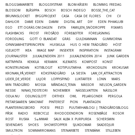
BLOGGSAMARBETE
BLOGGSYSTRAR
BLOM-KÅSERI
BLOMMIG FREDAG
BLOSSOM
BLÅSIPPA
BOSCH
BOSCH INDEGO
BOSSE_THE_CAT
BRUNNSLOCKET
BYGGPROJEKT
CASA
CASA DE FLORES
CHI
CV
DAHLIOR
DAME EDEN
DAMM
DIGITAL ART
DIY
EDEN PIHAKLUBI
EGO
ETT.OGRÄS.OM.DAGEN
EVITA
FAMILJEN_SNÖDROPPE
FISKARS
FLASHBACKS
FROST
FRÖSÅDD
FÖRE&EFTER
FÖRELÄSNING
FÖRODLING
GOTT O BLANDAT
GRÄS
GULDKANNAN
GUMMORNA
GYNNSAMHETSPRINCIPEN
HUISKULA
HUS O HEM TRÄDGÅRD
HÖST
IGELKOTT
IKEA
IMAGE MAP
INSEKTER
INSPIRATION
INSTAGRAM
JOURNALISTER
JULKALENDERN 2011
JULKALENDERN 2014
JUNK GARDEN
KATTMYNTA
KEKKILÄ
KERAMIK
KLEMATIS
KOMPOST
KONST
KONSTRUNDAN
KOTIBLOGIT
KOTIPUUTARHA
KROKODILEN
KROKUSAR
KRONAN_PÅ_VERKET
KÖKSTRÄDGÅRD
LA SIESTA
LAW_OF_ATTRACTION
LIDER_DE_VERDE
LILJOR
LOPPISFYND
LUKTÄRTER
LÖNN
MARS
MIN TRÄDGÅRD
MOSSA
MÅNDAGS_TEMA
MÄSSOR
NELSON_GARDEN
NESSIE
NINAS_TIDSTEORI
NOVEMBER
NÄSSELVATTEN
NÄSSLOR
ODLA.NU
ODLINGSLOTT
ORTHEX
OWL
PELARGONER
PERGOLA
PIETARSAAREN SANOMAT
PINTEREST
PION
PLANTAGEN
PLANTERINGSBORD
POESI
PREZI
PUUTARHABLOGI | TRÄDGÅRDSBLOGG
PÅSK
RADIO
REBICYCLE
RHODODENDRON
ROSENBÅGE
ROSOR
ROST
RUSKA
S☼MMAR
SALIX ALBA X PURPUREA
SCHERSMIN
SEVENDAYS
SHOES
SHOWSTOPPER
SJUKDOMAR
SKADEDJUR
SMULTRON
SOMMARROMANS
STENARBETE
STENBÄNK
STILLEBEN