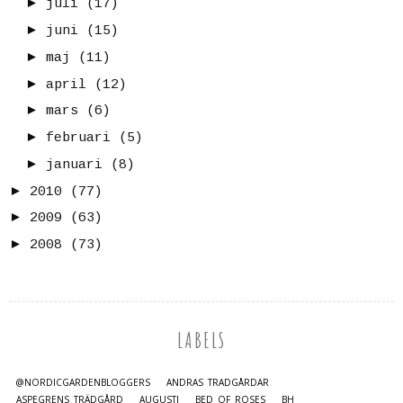
►
juli
(17)
►
juni
(15)
►
maj
(11)
►
april
(12)
►
mars
(6)
►
februari
(5)
►
januari
(8)
►
2010
(77)
►
2009
(63)
►
2008
(73)
LABELS
@NORDICGARDENBLOGGERS
ANDRAS TRÄDGÅRDAR
ASPEGRENS TRÄDGÅRD
AUGUSTI
BED OF ROSES
BH