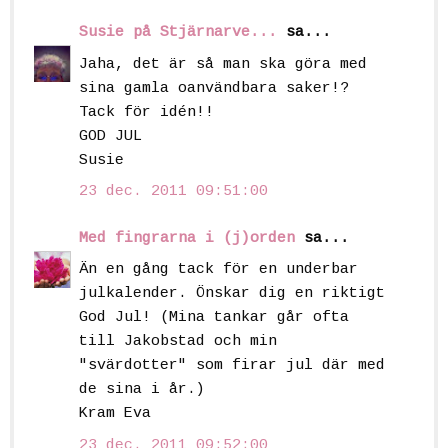
Susie på Stjärnarve...
sa...
Jaha, det är så man ska göra med
sina gamla oanvändbara saker!?
Tack för idén!!
GOD JUL
Susie
23 dec. 2011 09:51:00
Med fingrarna i (j)orden
sa...
Än en gång tack för en underbar
julkalender. Önskar dig en riktigt
God Jul! (Mina tankar går ofta
till Jakobstad och min
"svärdotter" som firar jul där med
de sina i år.)
Kram Eva
23 dec. 2011 09:52:00