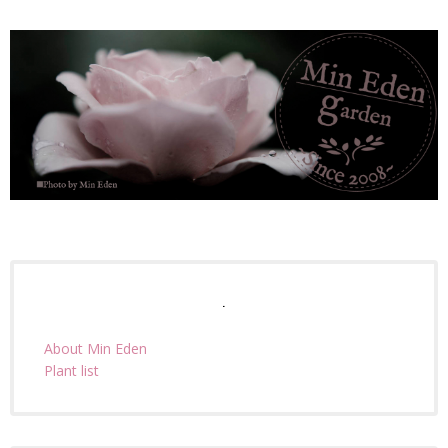
.
About Min Eden
Plant list