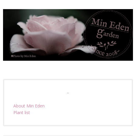
.
About Min Eden
Plant list