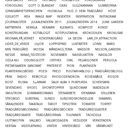
FÖRODLING
GOTT O BLANDAT
GRÄS
GULDKANNAN
GUMMORNA
GYNNSAMHETSPRINCIPEN
HUISKULA
HUS O HEM TRÄDGÅRD
HÖST
IGELKOTT
IKEA
IMAGE MAP
INSEKTER
INSPIRATION
INSTAGRAM
JOURNALISTER
JULKALENDERN 2011
JULKALENDERN 2014
JUNK GARDEN
KATTMYNTA
KEKKILÄ
KERAMIK
KLEMATIS
KOMPOST
KONST
KONSTRUNDAN
KOTIBLOGIT
KOTIPUUTARHA
KROKODILEN
KROKUSAR
KRONAN_PÅ_VERKET
KÖKSTRÄDGÅRD
LA SIESTA
LAW_OF_ATTRACTION
LIDER_DE_VERDE
LILJOR
LOPPISFYND
LUKTÄRTER
LÖNN
MARS
MIN TRÄDGÅRD
MOSSA
MÅNDAGS_TEMA
MÄSSOR
NELSON_GARDEN
NESSIE
NINAS_TIDSTEORI
NOVEMBER
NÄSSELVATTEN
NÄSSLOR
ODLA.NU
ODLINGSLOTT
ORTHEX
OWL
PELARGONER
PERGOLA
PIETARSAAREN SANOMAT
PINTEREST
PION
PLANTAGEN
PLANTERINGSBORD
POESI
PREZI
PUUTARHABLOGI | TRÄDGÅRDSBLOGG
PÅSK
RADIO
REBICYCLE
RHODODENDRON
ROSENBÅGE
ROSOR
ROST
RUSKA
S☼MMAR
SALIX ALBA X PURPUREA
SCHERSMIN
SEVENDAYS
SHOES
SHOWSTOPPER
SJUKDOMAR
SKADEDJUR
SMULTRON
SOMMARROMANS
STENARBETE
STENBÄNK
STILLEBEN
STRÖMSÖ
SUBSTRAL
SUNDS
SURJORDSRONDELLEN
SVAMMEL
SÅKALENDER
TAKATALVI
TAROT
TIPSOTRIX
TOMATER
TORPET
TRÄDGÅRDSBELYSNING
TRÄDGÅRDSBÖCKER
TRÄDGÅRDSGÄSTER
TRÄDGÅRDSKAFFE
TRÄDGÅRDSYRAN
TULPANER
TÄCKODLA
UUTTAKOTIIN
VALLMO
VALLMODAGEN
VEDLIDER
VERKSTADEN
VERTAN
VIDEFLÄTNING
VINTER
VINTERSÅDD
VÅR
VÅRBRUKET