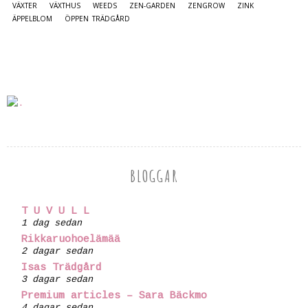
VÄXTER
VÄXTHUS
WEEDS
ZEN-GARDEN
ZENGROW
ZINK
ÄPPELBLOM
ÖPPEN TRÄDGÅRD
BLOGGAR
T U V U L L
1 dag sedan
Rikkaruohoelämää
2 dagar sedan
Isas Trädgård
3 dagar sedan
Premium articles – Sara Bäckmo
4 dagar sedan