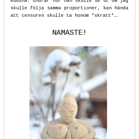
Buddha. Undrar hur han skulle se ut om jag
skulle följa samma proportioner, kan hända
att censuren skulle ta honom *skratt*….
NAMASTE!