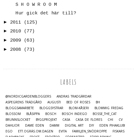
S H O W R O O M
Hur gick det här till?
►
2011
(125)
►
2010
(77)
►
2009
(63)
►
2008
(73)
LABELS
@NORDICGARDENBLOGGERS
ANDRAS TRÄDGÅRDAR
ASPEGRENS TRÄDGÅRD
AUGUSTI
BED OF ROSES
BH
BLOGGSAMARBETE
BLOGGSYSTRAR
BLOM-KÅSERI
BLOMMIG FREDAG
BLOSSOM
BLÅSIPPA
BOSCH
BOSCH INDEGO
BOSSE_THE_CAT
BRUNNSLOCKET
BYGGPROJEKT
CASA
CASA DE FLORES
CHI
CV
DAHLIOR
DAME EDEN
DAMM
DIGITAL ART
DIY
EDEN PIHAKLUBI
EGO
ETT.OGRÄS.OM.DAGEN
EVITA
FAMILJEN_SNÖDROPPE
FISKARS
FLASHBACKS
FROST
FRÖSÅDD
FÖRE&EFTER
FÖRELÄSNING