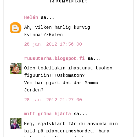
13 KOMMENTARER
Helén
sa...
Åh, vilken härlig kurvig
kvinna!//Helen
28 jan. 2012 17:56:00
ruusutarha.blogspot.fi
sa...
Olen todellakin ihastunut tuohon
figuuriin!!!Uskomaton?
Vem har gjort det där Mamma
Jorden?
28 jan. 2012 21:27:00
mitt gröna hjärta
sa...
Hej, självklart får du använda min
bild på planteringsbordet, bara