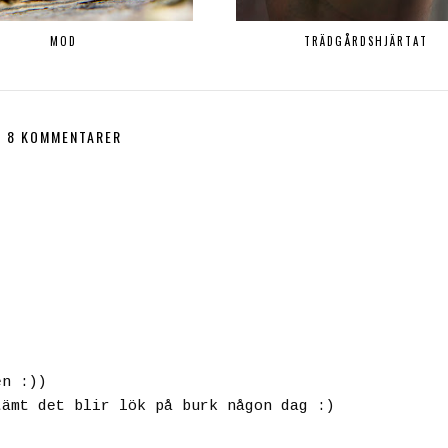
MOD
TRÄDGÅRDSHJÄRTAT
8 KOMMENTARER
en :))
tämt det blir lök på burk någon dag :)