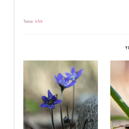
VÅR
Tema:
Y