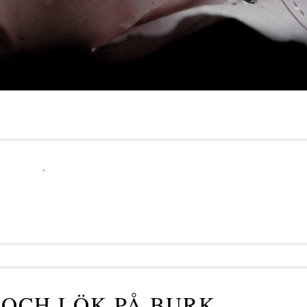
.
 OCH LÖK PÅ BURK