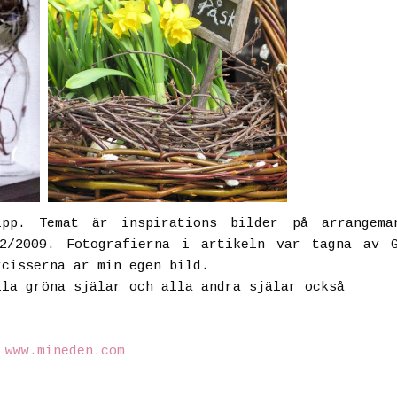
ipp. Temat är inspirations bilder på arrangema
2/2009. Fotografierna i artikeln var tagna av G
rcisserna är min egen bild.
lla gröna själar och alla andra själar också
©
www.mineden.com
g påskpynt pääsiäisaskartelu pääsiäiskoristeita kevätsipulia