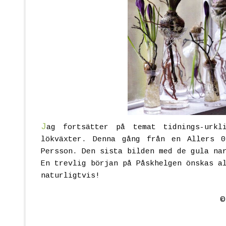
J
ag fortsätter på temat tidnings-urkl
lökväxter. Denna gång från en Allers 0
Persson. Den sista bilden med de gula na
En trevlig början på Påskhelgen önskas a
naturligtvis!
sökord: påskarrangemang lökarrangeman