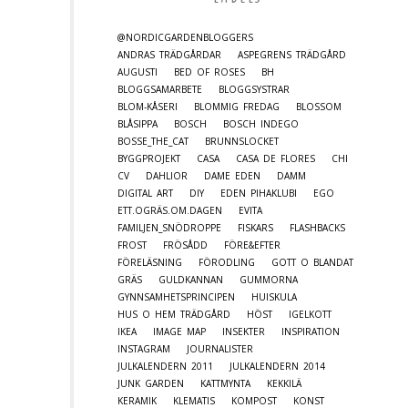
@NORDICGARDENBLOGGERS
ANDRAS TRÄDGÅRDAR
ASPEGRENS TRÄDGÅRD
AUGUSTI
BED OF ROSES
BH
BLOGGSAMARBETE
BLOGGSYSTRAR
BLOM-KÅSERI
BLOMMIG FREDAG
BLOSSOM
BLÅSIPPA
BOSCH
BOSCH INDEGO
BOSSE_THE_CAT
BRUNNSLOCKET
BYGGPROJEKT
CASA
CASA DE FLORES
CHI
CV
DAHLIOR
DAME EDEN
DAMM
DIGITAL ART
DIY
EDEN PIHAKLUBI
EGO
ETT.OGRÄS.OM.DAGEN
EVITA
FAMILJEN_SNÖDROPPE
FISKARS
FLASHBACKS
FROST
FRÖSÅDD
FÖRE&EFTER
FÖRELÄSNING
FÖRODLING
GOTT O BLANDAT
GRÄS
GULDKANNAN
GUMMORNA
GYNNSAMHETSPRINCIPEN
HUISKULA
HUS O HEM TRÄDGÅRD
HÖST
IGELKOTT
IKEA
IMAGE MAP
INSEKTER
INSPIRATION
INSTAGRAM
JOURNALISTER
JULKALENDERN 2011
JULKALENDERN 2014
JUNK GARDEN
KATTMYNTA
KEKKILÄ
KERAMIK
KLEMATIS
KOMPOST
KONST