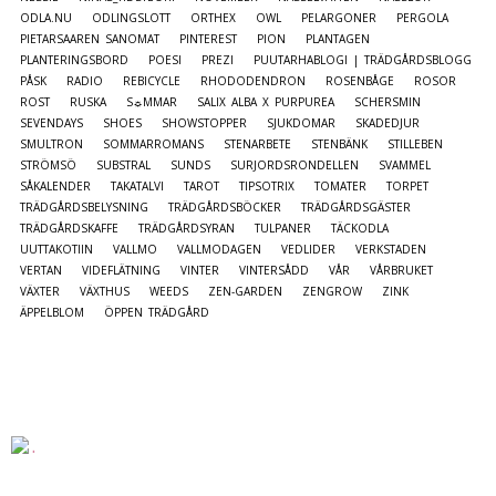
ODLA.NU
ODLINGSLOTT
ORTHEX
OWL
PELARGONER
PERGOLA
PIETARSAAREN SANOMAT
PINTEREST
PION
PLANTAGEN
PLANTERINGSBORD
POESI
PREZI
PUUTARHABLOGI | TRÄDGÅRDSBLOGG
PÅSK
RADIO
REBICYCLE
RHODODENDRON
ROSENBÅGE
ROSOR
ROST
RUSKA
S☼MMAR
SALIX ALBA X PURPUREA
SCHERSMIN
SEVENDAYS
SHOES
SHOWSTOPPER
SJUKDOMAR
SKADEDJUR
SMULTRON
SOMMARROMANS
STENARBETE
STENBÄNK
STILLEBEN
STRÖMSÖ
SUBSTRAL
SUNDS
SURJORDSRONDELLEN
SVAMMEL
SÅKALENDER
TAKATALVI
TAROT
TIPSOTRIX
TOMATER
TORPET
TRÄDGÅRDSBELYSNING
TRÄDGÅRDSBÖCKER
TRÄDGÅRDSGÄSTER
TRÄDGÅRDSKAFFE
TRÄDGÅRDSYRAN
TULPANER
TÄCKODLA
UUTTAKOTIIN
VALLMO
VALLMODAGEN
VEDLIDER
VERKSTADEN
VERTAN
VIDEFLÄTNING
VINTER
VINTERSÅDD
VÅR
VÅRBRUKET
VÄXTER
VÄXTHUS
WEEDS
ZEN-GARDEN
ZENGROW
ZINK
ÄPPELBLOM
ÖPPEN TRÄDGÅRD