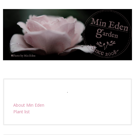
.
About Min Eden
Plant list