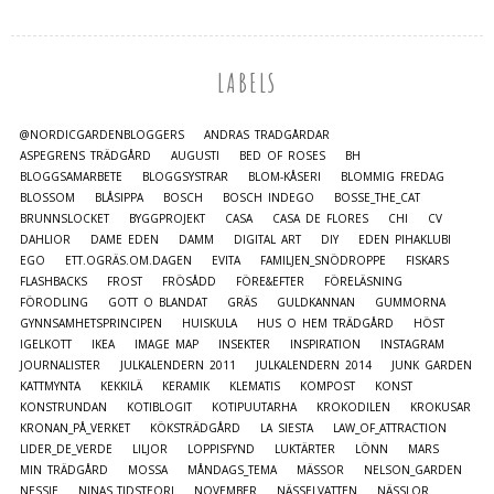
LABELS
@NORDICGARDENBLOGGERS
ANDRAS TRÄDGÅRDAR
ASPEGRENS TRÄDGÅRD
AUGUSTI
BED OF ROSES
BH
BLOGGSAMARBETE
BLOGGSYSTRAR
BLOM-KÅSERI
BLOMMIG FREDAG
BLOSSOM
BLÅSIPPA
BOSCH
BOSCH INDEGO
BOSSE_THE_CAT
BRUNNSLOCKET
BYGGPROJEKT
CASA
CASA DE FLORES
CHI
CV
DAHLIOR
DAME EDEN
DAMM
DIGITAL ART
DIY
EDEN PIHAKLUBI
EGO
ETT.OGRÄS.OM.DAGEN
EVITA
FAMILJEN_SNÖDROPPE
FISKARS
FLASHBACKS
FROST
FRÖSÅDD
FÖRE&EFTER
FÖRELÄSNING
FÖRODLING
GOTT O BLANDAT
GRÄS
GULDKANNAN
GUMMORNA
GYNNSAMHETSPRINCIPEN
HUISKULA
HUS O HEM TRÄDGÅRD
HÖST
IGELKOTT
IKEA
IMAGE MAP
INSEKTER
INSPIRATION
INSTAGRAM
JOURNALISTER
JULKALENDERN 2011
JULKALENDERN 2014
JUNK GARDEN
KATTMYNTA
KEKKILÄ
KERAMIK
KLEMATIS
KOMPOST
KONST
KONSTRUNDAN
KOTIBLOGIT
KOTIPUUTARHA
KROKODILEN
KROKUSAR
KRONAN_PÅ_VERKET
KÖKSTRÄDGÅRD
LA SIESTA
LAW_OF_ATTRACTION
LIDER_DE_VERDE
LILJOR
LOPPISFYND
LUKTÄRTER
LÖNN
MARS
MIN TRÄDGÅRD
MOSSA
MÅNDAGS_TEMA
MÄSSOR
NELSON_GARDEN
NESSIE
NINAS_TIDSTEORI
NOVEMBER
NÄSSELVATTEN
NÄSSLOR