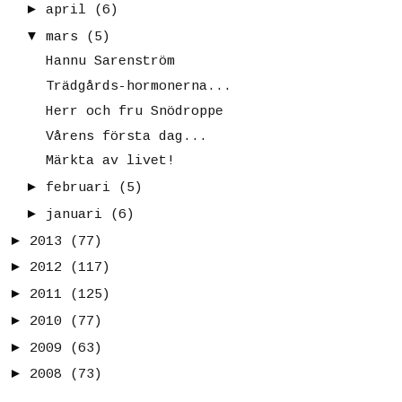
►
april
(6)
▼
mars
(5)
Hannu Sarenström
Trädgårds-hormonerna...
Herr och fru Snödroppe
Vårens första dag...
Märkta av livet!
►
februari
(5)
►
januari
(6)
►
2013
(77)
►
2012
(117)
►
2011
(125)
►
2010
(77)
►
2009
(63)
►
2008
(73)