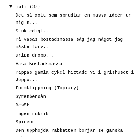
▼
juli
(37)
Det så gott som sprudlar en massa ideér ur
mig n...
Sjukledigt...
På Vasas bostadsmässa såg jag något jag
måste förv...
Dripp dropp...
Vasa Bostadsmässa
Pappas gamla cykel hittade vi i grishuset i
Jeppo...
Formklippning (Topiary)
Syrenbersån
Besök....
Ingen rubrik
Spireor
Den upphöjda rabbatten börjar se ganska