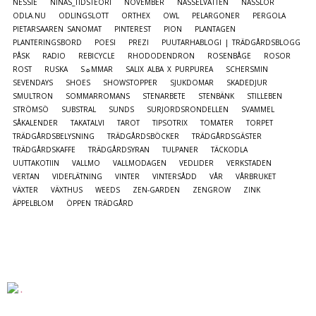
NESSIE
NINAS_TIDSTEORI
NOVEMBER
NÄSSELVATTEN
NÄSSLOR
ODLA.NU
ODLINGSLOTT
ORTHEX
OWL
PELARGONER
PERGOLA
PIETARSAAREN SANOMAT
PINTEREST
PION
PLANTAGEN
PLANTERINGSBORD
POESI
PREZI
PUUTARHABLOGI | TRÄDGÅRDSBLOGG
PÅSK
RADIO
REBICYCLE
RHODODENDRON
ROSENBÅGE
ROSOR
ROST
RUSKA
S☼MMAR
SALIX ALBA X PURPUREA
SCHERSMIN
SEVENDAYS
SHOES
SHOWSTOPPER
SJUKDOMAR
SKADEDJUR
SMULTRON
SOMMARROMANS
STENARBETE
STENBÄNK
STILLEBEN
STRÖMSÖ
SUBSTRAL
SUNDS
SURJORDSRONDELLEN
SVAMMEL
SÅKALENDER
TAKATALVI
TAROT
TIPSOTRIX
TOMATER
TORPET
TRÄDGÅRDSBELYSNING
TRÄDGÅRDSBÖCKER
TRÄDGÅRDSGÄSTER
TRÄDGÅRDSKAFFE
TRÄDGÅRDSYRAN
TULPANER
TÄCKODLA
UUTTAKOTIIN
VALLMO
VALLMODAGEN
VEDLIDER
VERKSTADEN
VERTAN
VIDEFLÄTNING
VINTER
VINTERSÅDD
VÅR
VÅRBRUKET
VÄXTER
VÄXTHUS
WEEDS
ZEN-GARDEN
ZENGROW
ZINK
ÄPPELBLOM
ÖPPEN TRÄDGÅRD