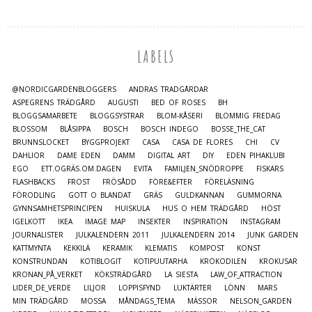
LABELS
@NORDICGARDENBLOGGERS
ANDRAS TRÄDGÅRDAR
ASPEGRENS TRÄDGÅRD
AUGUSTI
BED OF ROSES
BH
BLOGGSAMARBETE
BLOGGSYSTRAR
BLOM-KÅSERI
BLOMMIG FREDAG
BLOSSOM
BLÅSIPPA
BOSCH
BOSCH INDEGO
BOSSE_THE_CAT
BRUNNSLOCKET
BYGGPROJEKT
CASA
CASA DE FLORES
CHI
CV
DAHLIOR
DAME EDEN
DAMM
DIGITAL ART
DIY
EDEN PIHAKLUBI
EGO
ETT.OGRÄS.OM.DAGEN
EVITA
FAMILJEN_SNÖDROPPE
FISKARS
FLASHBACKS
FROST
FRÖSÅDD
FÖRE&EFTER
FÖRELÄSNING
FÖRODLING
GOTT O BLANDAT
GRÄS
GULDKANNAN
GUMMORNA
GYNNSAMHETSPRINCIPEN
HUISKULA
HUS O HEM TRÄDGÅRD
HÖST
IGELKOTT
IKEA
IMAGE MAP
INSEKTER
INSPIRATION
INSTAGRAM
JOURNALISTER
JULKALENDERN 2011
JULKALENDERN 2014
JUNK GARDEN
KATTMYNTA
KEKKILÄ
KERAMIK
KLEMATIS
KOMPOST
KONST
KONSTRUNDAN
KOTIBLOGIT
KOTIPUUTARHA
KROKODILEN
KROKUSAR
KRONAN_PÅ_VERKET
KÖKSTRÄDGÅRD
LA SIESTA
LAW_OF_ATTRACTION
LIDER_DE_VERDE
LILJOR
LOPPISFYND
LUKTÄRTER
LÖNN
MARS
MIN TRÄDGÅRD
MOSSA
MÅNDAGS_TEMA
MÄSSOR
NELSON_GARDEN