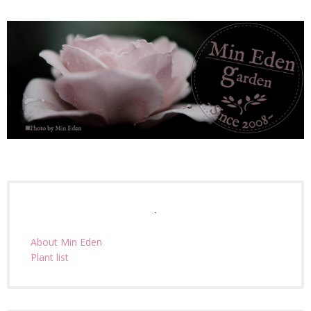
.
About Min Eden
Plant list