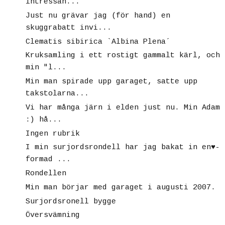
intressan...
Just nu grävar jag (för hand) en
skuggrabatt invi...
Clematis sibirica `Albina Plena´
Kruksamling i ett rostigt gammalt kärl, och
min "l...
Min man spirade upp garaget, satte upp
takstolarna...
Vi har många järn i elden just nu. Min Adam
:) hå...
Ingen rubrik
I min surjordsrondell har jag bakat in en♥-
formad ...
Rondellen
Min man börjar med garaget i augusti 2007.
Surjordsronell bygge
Översvämning